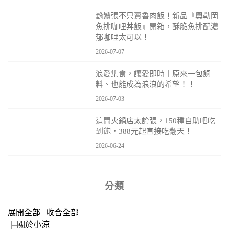
鬍鬚張不只賣魯肉飯！新品『奧勒岡
魚排咖哩丼飯』開箱，酥脆魚排配濃
郁咖哩太可以！
2026-07-07
浪愛集食，讓愛即時｜原來一包飼
料、也能成為浪浪的希望！！
2026-07-03
這間火鍋店太誇張，150種自助吧吃
到飽，388元起直接吃翻天！
2026-06-24
分類
展開全部
|
收合全部
關於小涼