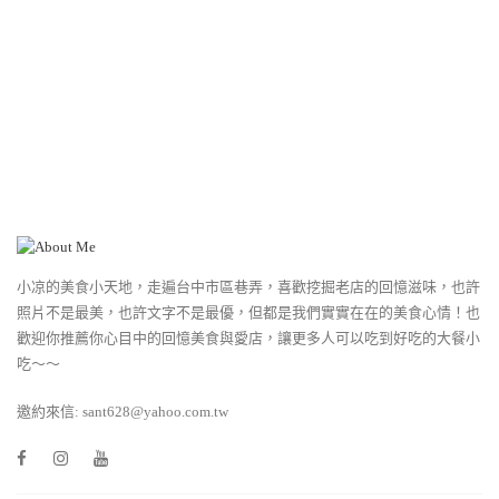
小凉的美食小天地，走遍台中市區巷弄，喜歡挖掘老店的回憶滋味，也許
照片不是最美，也許文字不是最優，但都是我們實實在在的美食心情！也
歡迎你推薦你心目中的回憶美食與愛店，讓更多人可以吃到好吃的大餐小
吃～～
邀約來信: sant628@yahoo.com.tw