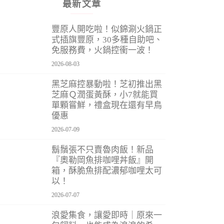
最新文章
豐原人開吃啦！似錦涮火鍋正
式插旗豐原，30多種自助吧、
免服務費，火鍋控衝一波！
2026-08-03
黑芝麻控暴動啦！芝初推出黑
芝麻Ｑ潤蛋黃酥，小7就能買
單顆嘗鮮，禮盒現在還有早鳥
優惠
2026-07-09
鬍鬚張不只賣魯肉飯！新品
『奧勒岡魚排咖哩丼飯』開
箱，酥脆魚排配濃郁咖哩太可
以！
2026-07-07
浪愛集食，讓愛即時｜原來一