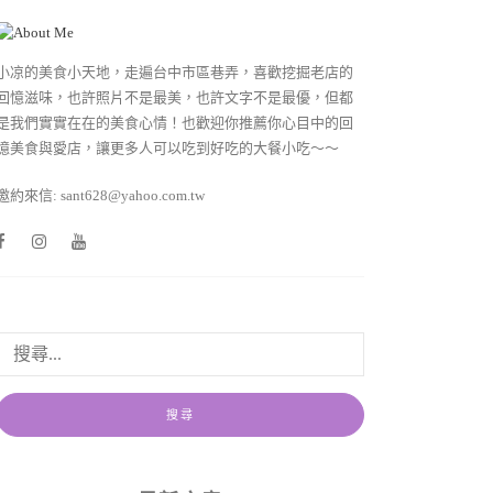
小凉的美食小天地，走遍台中市區巷弄，喜歡挖掘老店的
回憶滋味，也許照片不是最美，也許文字不是最優，但都
是我們實實在在的美食心情！也歡迎你推薦你心目中的回
憶美食與愛店，讓更多人可以吃到好吃的大餐小吃～～
邀約來信: sant628@yahoo.com.tw