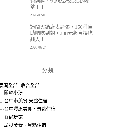
包飼料、也能成為浪浪的希
望！！
2026-07-03
這間火鍋店太誇張，150種自
助吧吃到飽，388元起直接吃
翻天！
2026-06-24
分類
展開全部
|
收合全部
關於小涼
台中市美食.景點住宿
台中豐原美食‧景點住宿
食尚玩家
彰投美食‧景點住宿