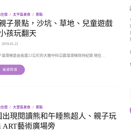
點住宿
太平區美食
景點
親子景點，沙坑、草地、兒童遊戲
小孩玩翻天
2019-01-22
石子溜滑梯是由長度22公尺的大雅中科公園溜滑梯保持紀錄 現在…
繼續閱讀
點住宿
大里區美食
景點
園出現閱讀熊和午睡熊超人、親子玩
i ART藝術廣場旁