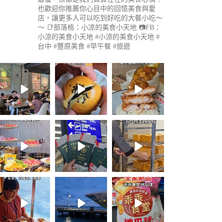
也歡迎你推薦你心目中的回憶美食與愛
店，讓更多人可以吃到好吃的大餐小吃～
～
📑部落格：小凉的美食小天地
📷FB：
小涼的美食小天地
#小涼的美食小天地 #
台中 #豐原美食 #早午餐 #旅遊