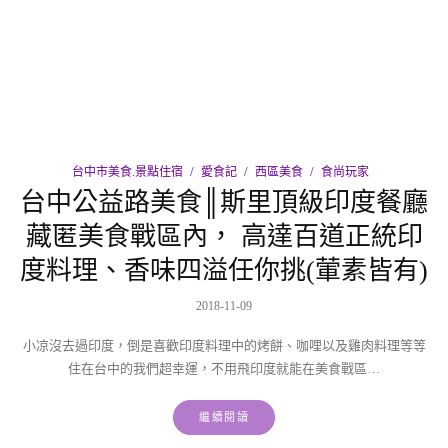
台中市美食.景點住宿
愛食記
西區美食
食尚玩家
台中公益路美食║斯里頂級印度餐廳
藏匿美食戰區內， 高達百道正統印
度料理、香味四溢任你挑(葷素皆有)
2018-11-09
小凉沒去過印度，倒是喜歡印度料理中的烤餅、咖哩以及雞肉料理等等
住在台中的我們超幸運，不用飛印度就能在美食戰區…
繼續閱讀