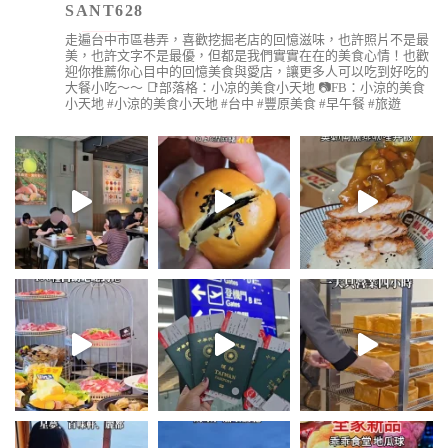
SANT628
走遍台中市區巷弄，喜歡挖掘老店的回憶滋味，也許照片不是最
美，也許文字不是最優，但都是我們實實在在的美食心情！也歡
迎你推薦你心目中的回憶美食與愛店，讓更多人可以吃到好吃的
大餐小吃～～
📑部落格：小凉的美食小天地
📷FB：小涼的美食
小天地
#小涼的美食小天地 #台中 #豐原美食 #早午餐 #旅遊