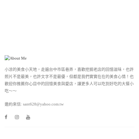
小凉的美食小天地，走遍台中市區巷弄，喜歡挖掘老店的回憶滋味，也許
照片不是最美，也許文字不是最優，但都是我們實實在在的美食心情！也
歡迎你推薦你心目中的回憶美食與愛店，讓更多人可以吃到好吃的大餐小
吃～～
邀約來信: sant628@yahoo.com.tw