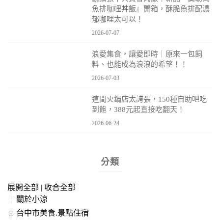
魚排咖哩丼飯』開箱，酥脆魚排配濃
郁咖哩太可以！
2026-07-07
浪愛集食，讓愛即時｜原來一包飼
料、也能成為浪浪的希望！！
2026-07-03
這間火鍋店太誇張，150種自助吧吃
到飽，388元起直接吃翻天！
2026-06-24
分類
展開全部
|
收合全部
關於小涼
台中市美食.景點住宿