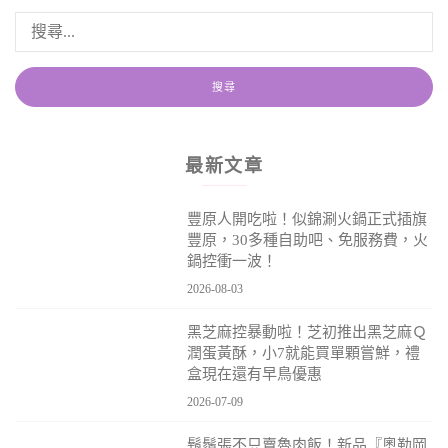
最新文章
豐原人開吃啦！似錦涮火鍋正式插旗
豐原，30多種自助吧、免服務費，火
鍋控衝一波！
2026-08-03
黑芝麻控暴動啦！芝初推出黑芝麻Ｑ
潤蛋黃酥，小7就能買單顆嘗鮮，禮
盒現在還有早鳥優惠
2026-07-09
鬍鬚張不只賣魯肉飯！新品『奧勒岡