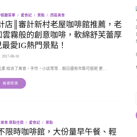
中餐廳菜單
愛食記
景點
西區美食
計店║審計新村老屋咖啡館推薦，老
如雲霧般的創意咖啡，軟綿舒芙蕾厚
最愛IG熱門景點！
2017-08-10
素 結合了美食、手作，小店等等…假日還有市集可逛呢 更…
繼續閱讀
美食.景點住宿
愛食記
景點
不限時咖啡館，大份量早午餐、輕