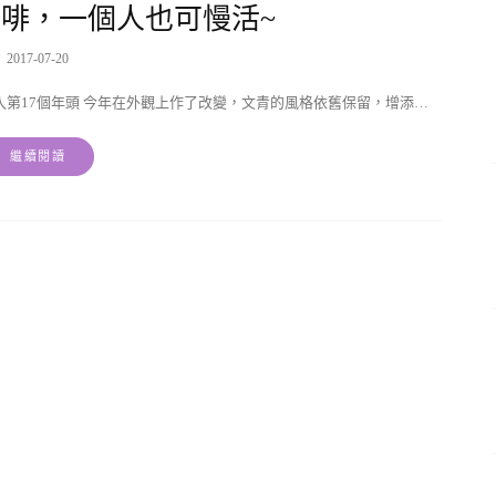
啡，一個人也可慢活~
2017-07-20
第17個年頭 今年在外觀上作了改變，文青的風格依舊保留，增添…
繼續閱讀