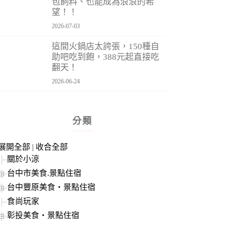
包飼料、也能成為浪浪的希
望！！
2026-07-03
這間火鍋店太誇張，150種自
助吧吃到飽，388元起直接吃
翻天！
2026-06-24
分類
展開全部
|
收合全部
關於小涼
台中市美食.景點住宿
台中豐原美食‧景點住宿
食尚玩家
彰投美食‧景點住宿