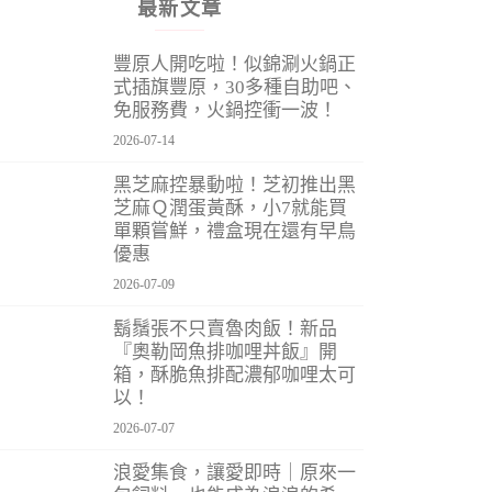
最新文章
豐原人開吃啦！似錦涮火鍋正
式插旗豐原，30多種自助吧、
免服務費，火鍋控衝一波！
2026-07-14
黑芝麻控暴動啦！芝初推出黑
芝麻Ｑ潤蛋黃酥，小7就能買
單顆嘗鮮，禮盒現在還有早鳥
優惠
2026-07-09
鬍鬚張不只賣魯肉飯！新品
『奧勒岡魚排咖哩丼飯』開
箱，酥脆魚排配濃郁咖哩太可
以！
2026-07-07
浪愛集食，讓愛即時｜原來一