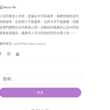
小凉的美食小天地，走遍台中市區巷弄，喜歡挖掘老店的
回憶滋味，也許照片不是最美，也許文字不是最優，但都
是我們實實在在的美食心情！也歡迎你推薦你心目中的回
憶美食與愛店，讓更多人可以吃到好吃的大餐小吃～～
邀約來信: sant628@yahoo.com.tw