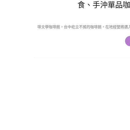
食、手沖單品咖
啡文學咖啡館，台中屹立不搖的咖啡館，在地經營將邁入