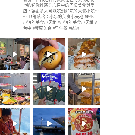
也歡迎你推薦你心目中的回憶美食與愛
店，讓更多人可以吃到好吃的大餐小吃～
～
📑部落格：小凉的美食小天地
📷FB：
小涼的美食小天地
#小涼的美食小天地 #
台中 #豐原美食 #早午餐 #旅遊