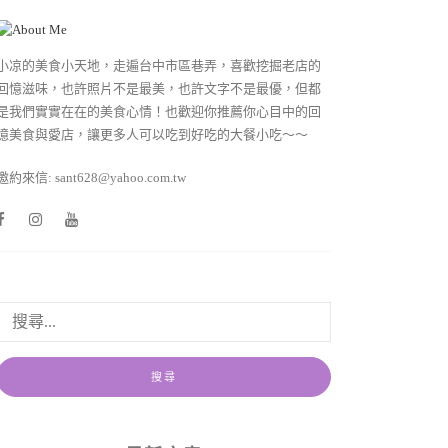
小凉的美食小天地，走遍台中市區巷弄，喜歡挖掘老店的
回憶滋味，也許照片不是最美，也許文字不是最優，但都
是我們實實在在的美食心情！也歡迎你推薦你心目中的回
憶美食與愛店，讓更多人可以吃到好吃的大餐小吃～～
邀約來信: sant628@yahoo.com.tw