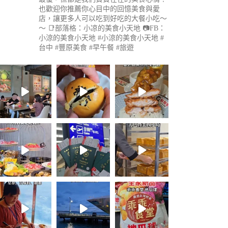
也歡迎你推薦你心目中的回憶美食與愛
店，讓更多人可以吃到好吃的大餐小吃～
～
📑部落格：小凉的美食小天地
📷FB：
小涼的美食小天地
#小涼的美食小天地 #
台中 #豐原美食 #早午餐 #旅遊