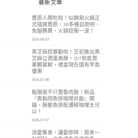
最新文章
豐原人開吃啦！似錦涮火鍋正
式插旗豐原，30多種自助吧、
免服務費，火鍋控衝一波！
2026-08-03
黑芝麻控暴動啦！芝初推出黑
芝麻Ｑ潤蛋黃酥，小7就能買
單顆嘗鮮，禮盒現在還有早鳥
優惠
2026-07-09
鬍鬚張不只賣魯肉飯！新品
『奧勒岡魚排咖哩丼飯』開
箱，酥脆魚排配濃郁咖哩太可
以！
2026-07-07
浪愛集食，讓愛即時｜原來一