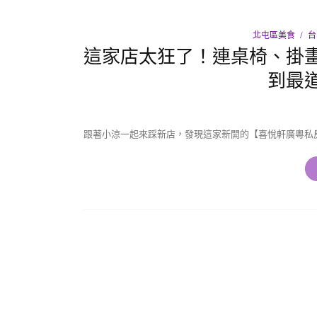
北屯區美食
台
這家店太狂了！連桌椅、掛
到最
跟著小涼一起來踩新店，發現這家新開的【喜悅軒廣粵私