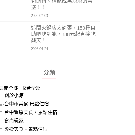
包飼料、也能成為浪浪的希
望！！
2026-07-03
這間火鍋店太誇張，150種自
助吧吃到飽，388元起直接吃
翻天！
2026-06-24
分類
展開全部
|
收合全部
關於小涼
台中市美食.景點住宿
台中豐原美食‧景點住宿
食尚玩家
彰投美食‧景點住宿