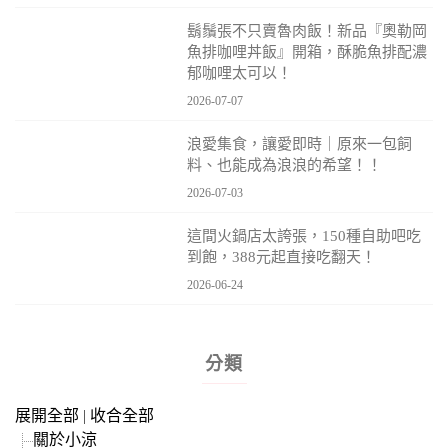
鬍鬚張不只賣魯肉飯！新品『奧勒岡
魚排咖哩丼飯』開箱，酥脆魚排配濃
郁咖哩太可以！
2026-07-07
浪愛集食，讓愛即時｜原來一包飼
料、也能成為浪浪的希望！！
2026-07-03
這間火鍋店太誇張，150種自助吧吃
到飽，388元起直接吃翻天！
2026-06-24
分類
展開全部
|
收合全部
關於小涼