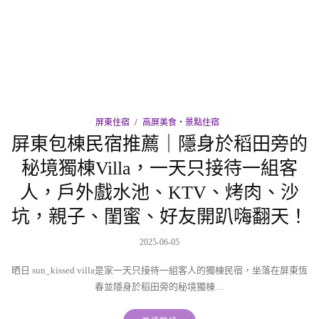
屏東住宿
高屏美食‧景點住宿
屏東包棟民宿推薦｜隱身於稻田旁的
秘境獨棟Villa，一天只接待一組客
人，戶外戲水池、KTV、烤肉、沙
坑，親子、閨蜜、好友開趴嗨翻天！
2025-06-05
晒日 sun_kissed villa是家一天只接待一組客人的獨棟民宿，坐落在屏東恆
春並隱身於稻田旁的秘境獨棟…