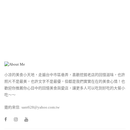
小凉的美食小天地，走遍台中市區巷弄，喜歡挖掘老店的回憶滋味，也許
照片不是最美，也許文字不是最優，但都是我們實實在在的美食心情！也
歡迎你推薦你心目中的回憶美食與愛店，讓更多人可以吃到好吃的大餐小
吃～～
邀約來信: sant628@yahoo.com.tw