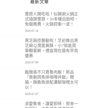
最新文章
豐原人開吃啦！似錦涮火鍋正
式插旗豐原，30多種自助吧、
免服務費，火鍋控衝一波！
2026-07-14
黑芝麻控暴動啦！芝初推出黑
芝麻Ｑ潤蛋黃酥，小7就能買
單顆嘗鮮，禮盒現在還有早鳥
優惠
2026-07-09
鬍鬚張不只賣魯肉飯！新品
『奧勒岡魚排咖哩丼飯』開
箱，酥脆魚排配濃郁咖哩太可
以！
2026-07-07
浪愛集食，讓愛即時｜原來一