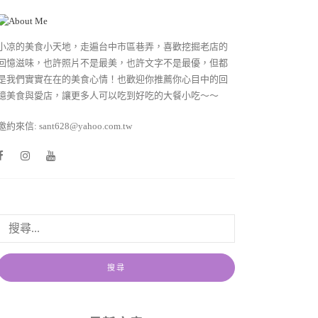
小凉的美食小天地，走遍台中市區巷弄，喜歡挖掘老店的
回憶滋味，也許照片不是最美，也許文字不是最優，但都
是我們實實在在的美食心情！也歡迎你推薦你心目中的回
憶美食與愛店，讓更多人可以吃到好吃的大餐小吃～～
邀約來信: sant628@yahoo.com.tw