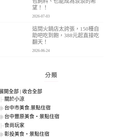
包飼料、也能成為浪浪的希
望！！
2026-07-03
這間火鍋店太誇張，150種自
助吧吃到飽，388元起直接吃
翻天！
2026-06-24
分類
展開全部
|
收合全部
關於小涼
台中市美食.景點住宿
台中豐原美食‧景點住宿
食尚玩家
彰投美食‧景點住宿