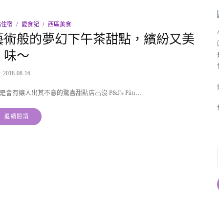
點住宿
愛食記
西區美食
藝術般的夢幻下午茶甜點，繽紛又美
味～
2018-08-16
有讓人出其不意的驚喜甜點店出沒 P&J’s Pâti…
繼續閱讀