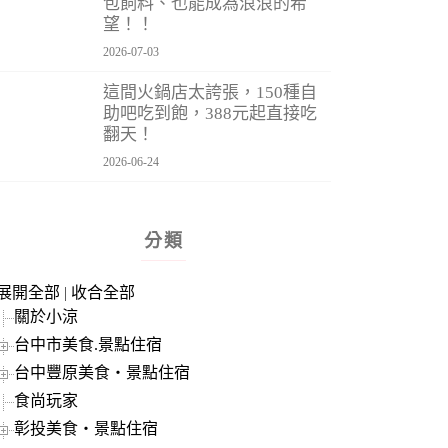
包飼料、也能成為浪浪的希
望！！
2026-07-03
這間火鍋店太誇張，150種自
助吧吃到飽，388元起直接吃
翻天！
2026-06-24
分類
展開全部
|
收合全部
關於小涼
台中市美食.景點住宿
台中豐原美食‧景點住宿
食尚玩家
彰投美食‧景點住宿