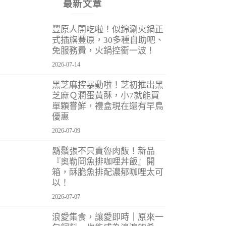
最新文章
豐原人開吃啦！似錦涮火鍋正
式插旗豐原，30多種自助吧、
免服務費，火鍋控衝一波！
2026-07-14
黑芝麻控暴動啦！芝初推出黑
芝麻Ｑ潤蛋黃酥，小7就能買
單顆嘗鮮，禮盒現在還有早鳥
優惠
2026-07-09
鬍鬚張不只賣魯肉飯！新品
『奧勒岡魚排咖哩丼飯』開
箱，酥脆魚排配濃郁咖哩太可
以！
2026-07-07
浪愛集食，讓愛即時｜原來一