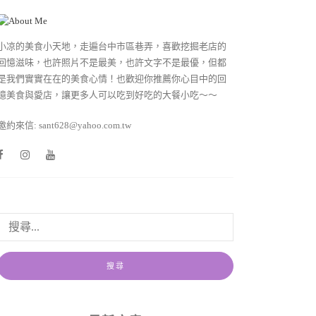
小凉的美食小天地，走遍台中市區巷弄，喜歡挖掘老店的
回憶滋味，也許照片不是最美，也許文字不是最優，但都
是我們實實在在的美食心情！也歡迎你推薦你心目中的回
憶美食與愛店，讓更多人可以吃到好吃的大餐小吃～～
邀約來信: sant628@yahoo.com.tw