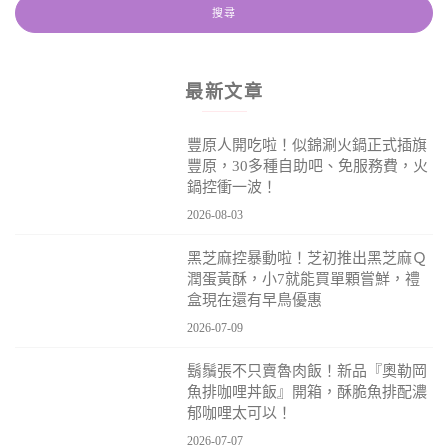
最新文章
豐原人開吃啦！似錦涮火鍋正式插旗
豐原，30多種自助吧、免服務費，火
鍋控衝一波！
2026-08-03
黑芝麻控暴動啦！芝初推出黑芝麻Ｑ
潤蛋黃酥，小7就能買單顆嘗鮮，禮
盒現在還有早鳥優惠
2026-07-09
鬍鬚張不只賣魯肉飯！新品『奧勒岡
魚排咖哩丼飯』開箱，酥脆魚排配濃
郁咖哩太可以！
2026-07-07