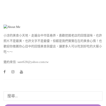
小凉的美食小天地，走遍台中市區巷弄，喜歡挖掘老店的回憶滋味，也許
照片不是最美，也許文字不是最優，但都是我們實實在在的美食心情！也
歡迎你推薦你心目中的回憶美食與愛店，讓更多人可以吃到好吃的大餐小
吃～～
邀約來信: sant628@yahoo.com.tw