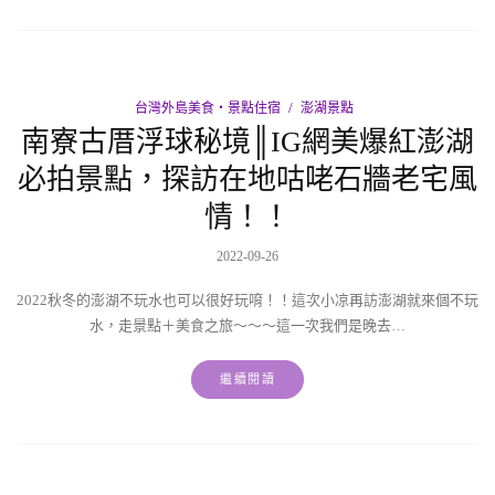
台灣外島美食‧景點住宿
澎湖景點
南寮古厝浮球秘境║IG網美爆紅澎湖
必拍景點，探訪在地咕咾石牆老宅風
情！！
2022-09-26
2022秋冬的澎湖不玩水也可以很好玩唷！！這次小凉再訪澎湖就來個不玩
水，走景點＋美食之旅～～～這一次我們是晚去…
繼續閱讀