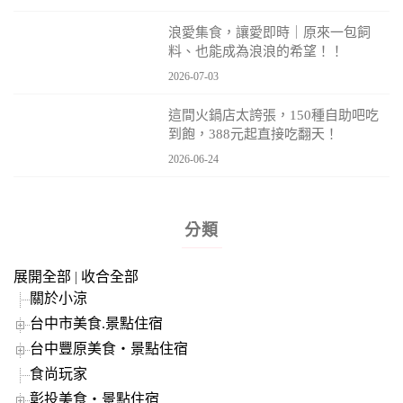
浪愛集食，讓愛即時｜原來一包飼
料、也能成為浪浪的希望！！
2026-07-03
這間火鍋店太誇張，150種自助吧吃
到飽，388元起直接吃翻天！
2026-06-24
分類
展開全部
|
收合全部
關於小涼
台中市美食.景點住宿
台中豐原美食‧景點住宿
食尚玩家
彰投美食‧景點住宿