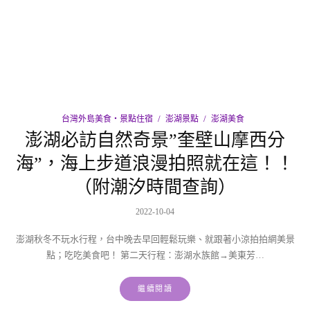
台灣外島美食‧景點住宿
澎湖景點
澎湖美食
澎湖必訪自然奇景”奎壁山摩西分
海”，海上步道浪漫拍照就在這！！
（附潮汐時間查詢）
2022-10-04
澎湖秋冬不玩水行程，台中晚去早回輕鬆玩樂、就跟著小涼拍拍網美景
點；吃吃美食吧！ 第二天行程：澎湖水族館→美東芳…
繼續閱讀