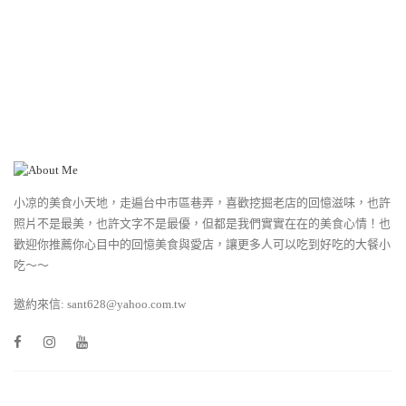
小凉的美食小天地，走遍台中市區巷弄，喜歡挖掘老店的回憶滋味，也許
照片不是最美，也許文字不是最優，但都是我們實實在在的美食心情！也
歡迎你推薦你心目中的回憶美食與愛店，讓更多人可以吃到好吃的大餐小
吃～～
邀約來信: sant628@yahoo.com.tw