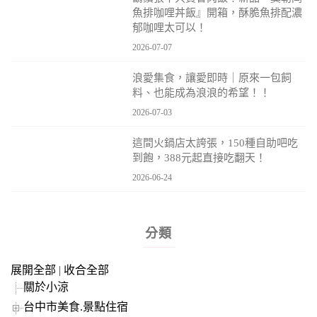
魚排咖哩丼飯』開箱，酥脆魚排配濃
郁咖哩太可以！
2026-07-07
浪愛集食，讓愛即時｜原來一包飼
料、也能成為浪浪的希望！！
2026-07-03
這間火鍋店太誇張，150種自助吧吃
到飽，388元起直接吃翻天！
2026-06-24
分類
展開全部
|
收合全部
關於小涼
台中市美食.景點住宿