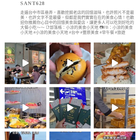
SANT628
走遍台中市區巷弄，喜歡挖掘老店的回憶滋味，也許照片不是最
美，也許文字不是最優，但都是我們實實在在的美食心情！也歡
迎你推薦你心目中的回憶美食與愛店，讓更多人可以吃到好吃的
大餐小吃～～
📑部落格：小凉的美食小天地
📷FB：小涼的美食
小天地
#小涼的美食小天地 #台中 #豐原美食 #早午餐 #旅遊