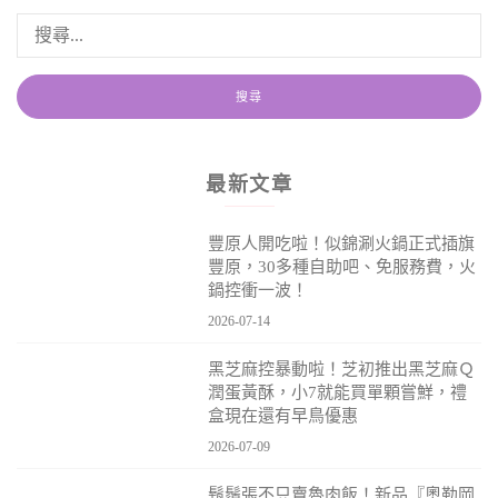
最新文章
豐原人開吃啦！似錦涮火鍋正式插旗
豐原，30多種自助吧、免服務費，火
鍋控衝一波！
2026-07-14
黑芝麻控暴動啦！芝初推出黑芝麻Ｑ
潤蛋黃酥，小7就能買單顆嘗鮮，禮
盒現在還有早鳥優惠
2026-07-09
鬍鬚張不只賣魯肉飯！新品『奧勒岡