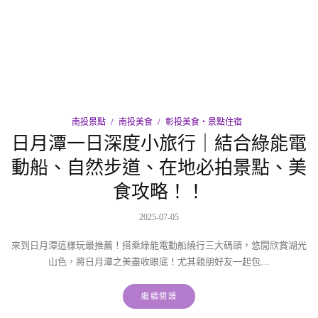
南投景點
南投美食
彰投美食‧景點住宿
日月潭一日深度小旅行｜結合綠能電
動船、自然步道、在地必拍景點、美
食攻略！！
2025-07-05
來到日月潭這樣玩最推薦！搭乘綠能電動船繞行三大碼頭，悠閒欣賞湖光
山色，將日月潭之美盡收眼底！尤其親朋好友一起包…
繼續閱讀