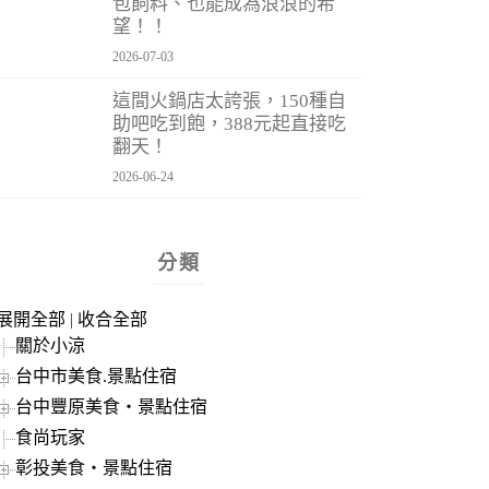
包飼料、也能成為浪浪的希
望！！
2026-07-03
這間火鍋店太誇張，150種自
助吧吃到飽，388元起直接吃
翻天！
2026-06-24
分類
展開全部
|
收合全部
關於小涼
台中市美食.景點住宿
台中豐原美食‧景點住宿
食尚玩家
彰投美食‧景點住宿