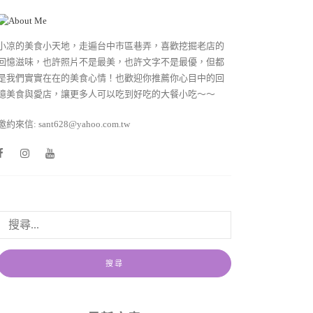
小凉的美食小天地，走遍台中市區巷弄，喜歡挖掘老店的
回憶滋味，也許照片不是最美，也許文字不是最優，但都
是我們實實在在的美食心情！也歡迎你推薦你心目中的回
憶美食與愛店，讓更多人可以吃到好吃的大餐小吃～～
邀約來信: sant628@yahoo.com.tw