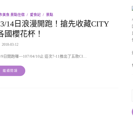
市美食.景點住宿
愛食記
景點
3/14日浪漫開跑！搶先收藏CITY
E各國櫻花杯！
2018-03-12
9日開跑囉~~107/04/10止 這次7-11推出了五款CI…
繼續閱讀