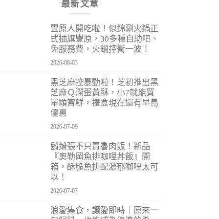
最新文章
豐原人開吃啦！似錦涮火鍋正
式插旗豐原，30多種自助吧、
免服務費，火鍋控衝一波！
2026-08-03
黑芝麻控暴動啦！芝初推出黑
芝麻Ｑ潤蛋黃酥，小7就能買
單顆嘗鮮，禮盒現在還有早鳥
優惠
2026-07-09
鬍鬚張不只賣魯肉飯！新品
『奧勒岡魚排咖哩丼飯』開
箱，酥脆魚排配濃郁咖哩太可
以！
2026-07-07
浪愛集食，讓愛即時｜原來一