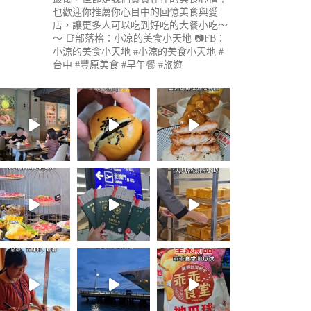
也歡迎你推薦你心目中的回憶美食與愛
店，讓更多人可以吃到好吃的大餐小吃～
～
📑部落格：小凉的美食小天地
📷FB：
小涼的美食小天地
#小涼的美食小天地 #
台中 #豐原美食 #早午餐 #旅遊