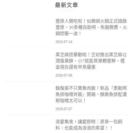
最新文章
豐原人開吃啦！似錦涮火鍋正式插旗
豐原，30多種自助吧、免服務費，火
鍋控衝一波！
2026-07-14
黑芝麻控暴動啦！芝初推出黑芝麻Ｑ
潤蛋黃酥，小7就能買單顆嘗鮮，禮
盒現在還有早鳥優惠
2026-07-09
鬍鬚張不只賣魯肉飯！新品『奧勒岡
魚排咖哩丼飯』開箱，酥脆魚排配濃
郁咖哩太可以！
2026-07-07
浪愛集食，讓愛即時｜原來一包飼
料、也能成為浪浪的希望！！