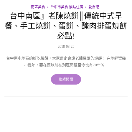
南區美食
台中市美食.景點住宿
愛食記
台中南區』老陳燒餅║傳統中式早
餐、手工燒餅、蛋餅、醃肉排蛋燒餅
必點!
2018-08-25
台中南屯地區的好吃燒餅，大家肯定會說老陳豆漿的燒餅！ 在地經營幾
20幾年，要在連以前在別區開幕至今也有70年的…
繼續閱讀