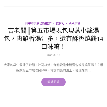
台中市美食.景點住宿
愛食記
西區美食
吉老闆║第五市場現包現蒸小籠湯
包，肉餡香湯汁多，還有酥香燒餅14
口味唷！
2022-04-18
大家的早午餐除了炒麵、吐司以外，你也愛吃小籠湯包或是燒餅嗎？？最
近跑第五市場吃蚵仔粥、彬爌肉飯的路上，發現在樂…
繼續閱讀