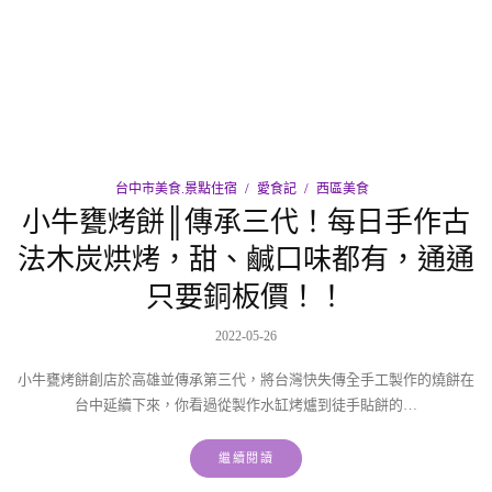
台中市美食.景點住宿
愛食記
西區美食
小牛甕烤餅║傳承三代！每日手作古
法木炭烘烤，甜、鹹口味都有，通通
只要銅板價！！
2022-05-26
小牛甕烤餅創店於高雄並傳承第三代，將台灣快失傳全手工製作的燒餅在
台中延續下來，你看過從製作水缸烤爐到徒手貼餅的…
繼續閱讀