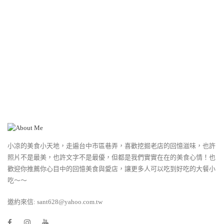
小凉的美食小天地，走遍台中市區巷弄，喜歡挖掘老店的回憶滋味，也許
照片不是最美，也許文字不是最優，但都是我們實實在在的美食心情！也
歡迎你推薦你心目中的回憶美食與愛店，讓更多人可以吃到好吃的大餐小
吃～～
邀約來信: sant628@yahoo.com.tw