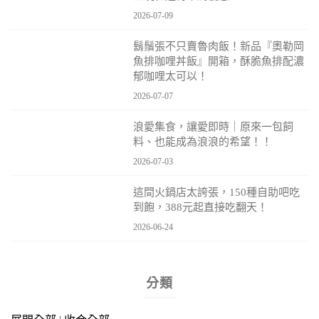
2026-07-09
鬍鬚張不只賣魯肉飯！新品『奧勒岡
魚排咖哩丼飯』開箱，酥脆魚排配濃
郁咖哩太可以！
2026-07-07
浪愛集食，讓愛即時｜原來一包飼
料、也能成為浪浪的希望！！
2026-07-03
這間火鍋店太誇張，150種自助吧吃
到飽，388元起直接吃翻天！
2026-06-24
分類