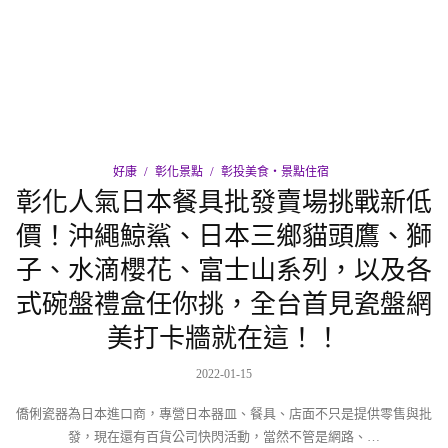
好康
彰化景點
彰投美食‧景點住宿
彰化人氣日本餐具批發賣場挑戰新低
價！沖繩鯨鯊、日本三鄉貓頭鷹、獅
子、水滴櫻花、富士山系列，以及各
式碗盤禮盒任你挑，全台首見瓷盤網
美打卡牆就在這！！
2022-01-15
僑俐瓷器為日本進口商，專營日本器皿、餐具、店面不只是提供零售與批
發，現在還有百貨公司快閃活動，當然不管是網路、…