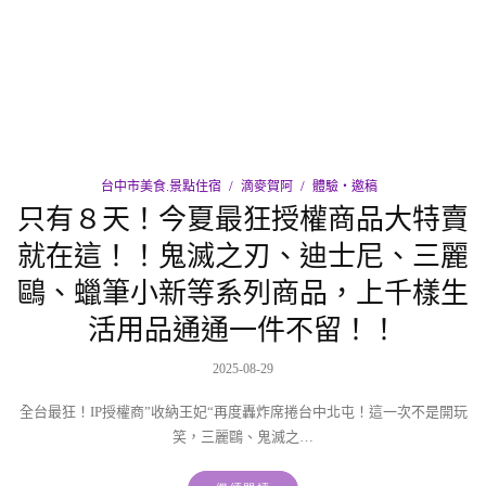
台中市美食.景點住宿
滴麥賀阿
體驗‧邀稿
只有８天！今夏最狂授權商品大特賣
就在這！！鬼滅之刃、迪士尼、三麗
鷗、蠟筆小新等系列商品，上千樣生
活用品通通一件不留！！
2025-08-29
全台最狂！IP授權商”收納王妃“再度轟炸席捲台中北屯！這一次不是開玩
笑，三麗鷗、鬼滅之…