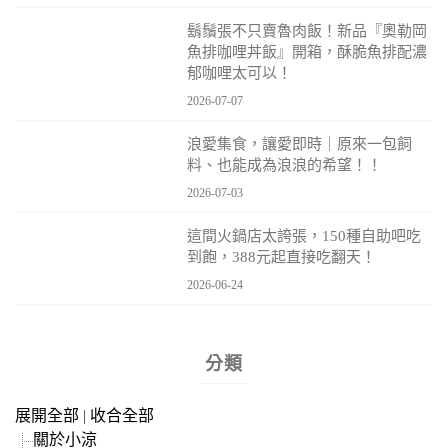
鬍鬚張不只賣魯肉飯！新品『奧勒岡
魚排咖哩丼飯』開箱，酥脆魚排配濃
郁咖哩太可以！
2026-07-07
浪愛集食，讓愛即時｜原來一包飼
料、也能成為浪浪的希望！！
2026-07-03
這間火鍋店太誇張，150種自助吧吃
到飽，388元起直接吃翻天！
2026-06-24
分類
展開全部
|
收合全部
關於小涼