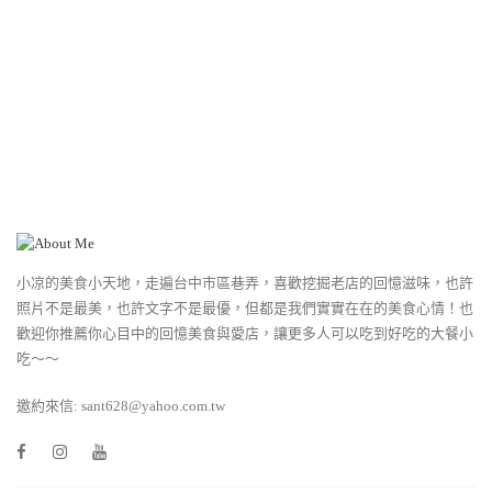
小凉的美食小天地，走遍台中市區巷弄，喜歡挖掘老店的回憶滋味，也許
照片不是最美，也許文字不是最優，但都是我們實實在在的美食心情！也
歡迎你推薦你心目中的回憶美食與愛店，讓更多人可以吃到好吃的大餐小
吃～～
邀約來信: sant628@yahoo.com.tw