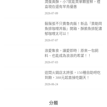
潤蛋黃酥，小7就能買單顆嘗鮮，禮
盒現在還有早鳥優惠
2026-07-09
鬍鬚張不只賣魯肉飯！新品『奧勒岡
魚排咖哩丼飯』開箱，酥脆魚排配濃
郁咖哩太可以！
2026-07-07
浪愛集食，讓愛即時｜原來一包飼
料、也能成為浪浪的希望！！
2026-07-03
這間火鍋店太誇張，150種自助吧吃
到飽，388元起直接吃翻天！
2026-06-24
分類