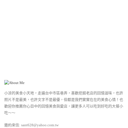
小凉的美食小天地，走遍台中市區巷弄，喜歡挖掘老店的回憶滋味，也許
照片不是最美，也許文字不是最優，但都是我們實實在在的美食心情！也
歡迎你推薦你心目中的回憶美食與愛店，讓更多人可以吃到好吃的大餐小
吃～～
邀約來信: sant628@yahoo.com.tw