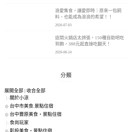
浪愛集食，讓愛即時｜原來一包飼
料、也能成為浪浪的希望！！
2026-07-03
這間火鍋店太誇張，150種自助吧吃
到飽，388元起直接吃翻天！
2026-06-24
分類
展開全部
|
收合全部
關於小涼
台中市美食.景點住宿
台中豐原美食‧景點住宿
食尚玩家
彰投美食‧景點住宿