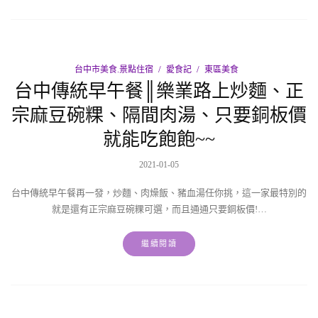
台中市美食.景點住宿
愛食記
東區美食
台中傳統早午餐║樂業路上炒麵、正
宗麻豆碗粿、隔間肉湯、只要銅板價
就能吃飽飽~~
2021-01-05
台中傳統早午餐再一發，炒麵、肉燥飯、豬血湯任你挑，這一家最特別的
就是還有正宗麻豆碗粿可選，而且通通只要銅板價!…
繼續閱讀