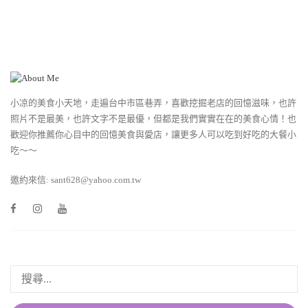
小凉的美食小天地，走遍台中市區巷弄，喜歡挖掘老店的回憶滋味，也許
照片不是最美，也許文字不是最優，但都是我們實實在在的美食心情！也
歡迎你推薦你心目中的回憶美食與愛店，讓更多人可以吃到好吃的大餐小
吃～～
邀約來信: sant628@yahoo.com.tw