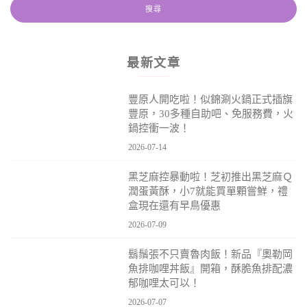
最新文章
豐原人開吃啦！似錦涮火鍋正式插旗
豐原，30多種自助吧、免服務費，火
鍋控衝一波！
2026-07-14
黑芝麻控暴動啦！芝初推出黑芝麻Ｑ
潤蛋黃酥，小7就能買單顆嘗鮮，禮
盒現在還有早鳥優惠
2026-07-09
鬍鬚張不只賣魯肉飯！新品『奧勒岡
魚排咖哩丼飯』開箱，酥脆魚排配濃
郁咖哩太可以！
2026-07-07