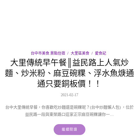
台中市美食.景點住宿
大里區美食
愛食記
大里傳統早午餐║益民路上人氣炒
麵、炒米粉、麻豆碗粿、浮水魚焿通
通只要銅板價！！
2021-02-17
台中大里傳統早餐，你喜歡吃炒麵還是碗粿呢？(台中炒麵懶人包) ，位於
益民路一段與東榮路口這家正宗麻豆碗粿讓你一…
繼續閱讀