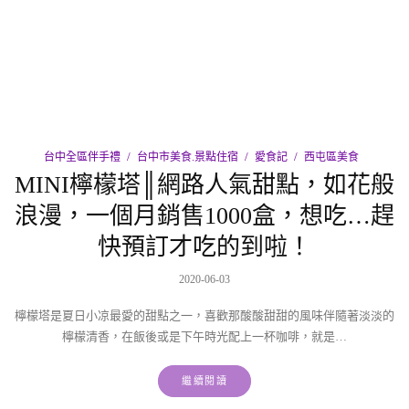
台中全區伴手禮
台中市美食.景點住宿
愛食記
西屯區美食
MINI檸檬塔║網路人氣甜點，如花般
浪漫，一個月銷售1000盒，想吃…趕
快預訂才吃的到啦！
2020-06-03
檸檬塔是夏日小凉最愛的甜點之一，喜歡那酸酸甜甜的風味伴隨著淡淡的
檸檬清香，在飯後或是下午時光配上一杯咖啡，就是…
繼續閱讀