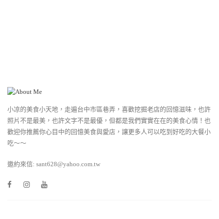
小凉的美食小天地，走遍台中市區巷弄，喜歡挖掘老店的回憶滋味，也許
照片不是最美，也許文字不是最優，但都是我們實實在在的美食心情！也
歡迎你推薦你心目中的回憶美食與愛店，讓更多人可以吃到好吃的大餐小
吃～～
邀約來信: sant628@yahoo.com.tw