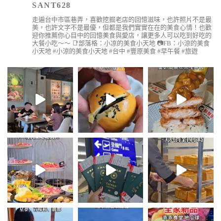
SANT628
走遍台中市區巷弄，喜歡挖掘老店的回憶滋味，也許照片不是最
美，也許文字不是最優，但都是我們實實在在的美食心情！也歡
迎你推薦你心目中的回憶美食與愛店，讓更多人可以吃到好吃的
大餐小吃～～
📑部落格：小凉的美食小天地
📷FB：小涼的美食
小天地
#小涼的美食小天地 #台中 #豐原美食 #早午餐 #旅遊