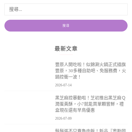
最新文章
豐原人開吃啦！似錦涮火鍋正式插旗
豐原，30多種自助吧、免服務費，火
鍋控衝一波！
2026-07-14
黑芝麻控暴動啦！芝初推出黑芝麻Ｑ
潤蛋黃酥，小7就能買單顆嘗鮮，禮
盒現在還有早鳥優惠
2026-07-09
鬍鬚張不只賣魯肉飯！新品『奧勒岡