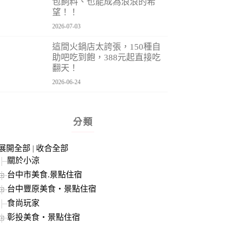
包飼料、也能成為浪浪的希
望！！
2026-07-03
這間火鍋店太誇張，150種自
助吧吃到飽，388元起直接吃
翻天！
2026-06-24
分類
展開全部
|
收合全部
關於小涼
台中市美食.景點住宿
台中豐原美食‧景點住宿
食尚玩家
彰投美食‧景點住宿