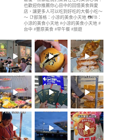
也歡迎你推薦你心目中的回憶美食與愛
店，讓更多人可以吃到好吃的大餐小吃～
～
📑部落格：小凉的美食小天地
📷FB：
小涼的美食小天地
#小涼的美食小天地 #
台中 #豐原美食 #早午餐 #旅遊