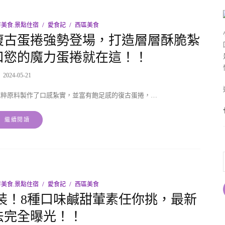
美食.景點住宿
愛食記
西區美食
復古蛋捲強勢登場，打造層層酥脆紮
口慾的魔力蛋捲就在這！！
2024-05-21
純粹原料製作了口感紮實，並富有飽足感的復古蛋捲，…
繼續閱讀
美食.景點住宿
愛食記
西區美食
裝！8種口味鹹甜葷素任你挑，最新
法完全曝光！！