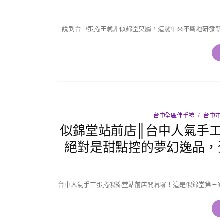
說到台中蛋捲王就非似錦堂莫屬，這幾年來不斷地研發新
台中全區伴手禮
台中市
似錦堂站前店║台中人氣手
絕對是甜點控的夢幻逸品，
台中人氣手工蛋捲似錦堂站前店開幕囉！這是似錦堂第三