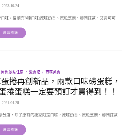
2023-10-24
口味，目前有8種口味(原味奶香、原粒芝麻、靜岡抹茶、艾肯可可…
繼續閱讀
美食.景點住宿
愛食記
西區美食
工蛋捲再創新品，兩款口味磅蛋糕，
蛋捲蛋糕一定要預訂才買得到！！
2021-04-28
家分店，除了原有的獨家限定口味，原味奶香、原粒芝麻、靜岡抹茶…
繼續閱讀