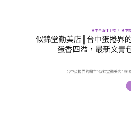
台中全區伴手禮
台中市
似錦堂勤美店║台中蛋捲界
蛋香四溢，最新文青
台中蛋捲界的霸主”似錦堂勤美店” 來囉