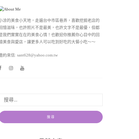
小凉的美食小天地，走遍台中市區巷弄，喜歡挖掘老店的
回憶滋味，也許照片不是最美，也許文字不是最優，但都
是我們實實在在的美食心情！也歡迎你推薦你心目中的回
憶美食與愛店，讓更多人可以吃到好吃的大餐小吃～～
邀約來信: sant628@yahoo.com.tw