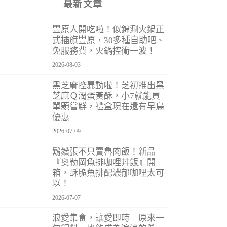
最新文章
豐原人開吃啦！似錦涮火鍋正
式插旗豐原，30多種自助吧、
免服務費，火鍋控衝一波！
2026-08-03
黑芝麻控暴動啦！芝初推出黑
芝麻Ｑ潤蛋黃酥，小7就能買
單顆嘗鮮，禮盒現在還有早鳥
優惠
2026-07-09
鬍鬚張不只賣魯肉飯！新品
『奧勒岡魚排咖哩丼飯』開
箱，酥脆魚排配濃郁咖哩太可
以！
2026-07-07
浪愛集食，讓愛即時｜原來一