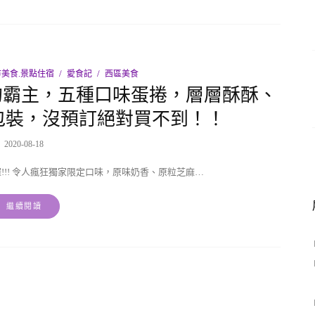
美食.景點住宿
愛食記
西區美食
的霸主，五種口味蛋捲，層層酥酥、
包裝，沒預訂絕對買不到！！
2020-08-18
!!! 令人瘋狂獨家限定口味，原味奶香、原粒芝麻…
繼續閱讀