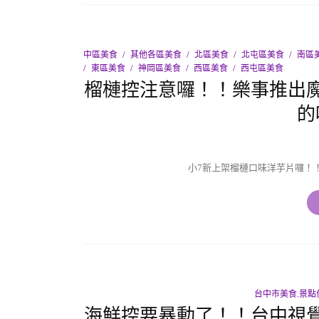
中區美食
其他各區美食
北區美食
北屯區美食
南區
東區美食
神岡區美食
西區美食
西屯區美食
榴槤控注意囉！！樂事推出
的
小7新上架榴槤口味洋芋片囉！
台中市美食.景點
海鮮控要暴動了！！台中視