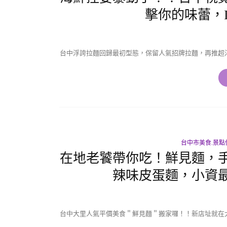
擊你的味蕾，
台中浮誇拉麵回歸最初型態，保留人氣招牌拉麵，再推超
台中市美食.景點
在地老饕帶你吃！鮮見麵，
辣味皮蛋麵，小資
台中大里人氣平價美食＂鮮見麵＂搬家囉！！新店址就在