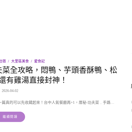
住宿
大里區美食
愛食記
夫菜全攻略，悶鴨、芋頭香酥鴨、松
還有雞湯直接封神！
2026-04-02
篇真的可以先收藏起來！台中人氣餐廳再+1，厝秘-功夫菜﹒手路…
繼續閱讀