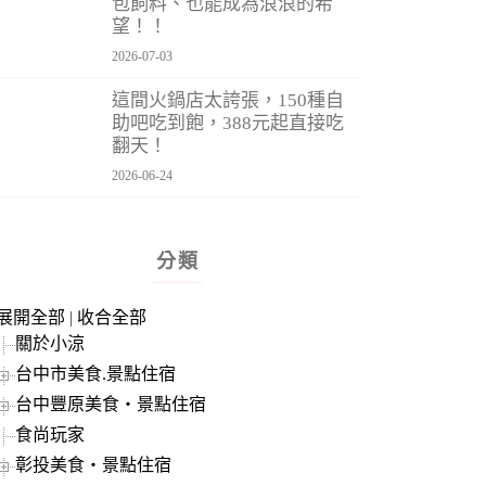
包飼料、也能成為浪浪的希
望！！
2026-07-03
這間火鍋店太誇張，150種自
助吧吃到飽，388元起直接吃
翻天！
2026-06-24
分類
展開全部
|
收合全部
關於小涼
台中市美食.景點住宿
台中豐原美食‧景點住宿
食尚玩家
彰投美食‧景點住宿