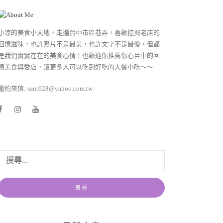
小凉的美食小天地，走遍台中市區巷弄，喜歡挖掘老店的
回憶滋味，也許照片不是最美，也許文字不是最優，但都
是我們實實在在的美食心情！也歡迎你推薦你心目中的回
憶美食與愛店，讓更多人可以吃到好吃的大餐小吃～～
邀約來信: sant628@yahoo.com.tw