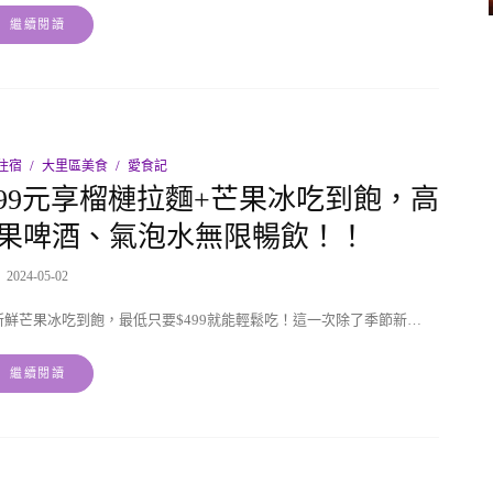
繼續閱讀
住宿
大里區美食
愛食記
99元享榴槤拉麵+芒果冰吃到飽，高
芒果啤酒、氣泡水無限暢飲！！
2024-05-02
鮮芒果冰吃到飽，最低只要$499就能輕鬆吃！這一次除了季節新…
繼續閱讀