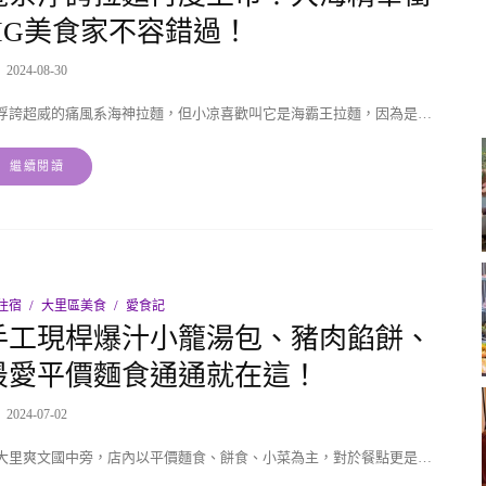
IG美食家不容錯過！
2024-08-30
浮誇超威的痛風系海神拉麵，但小凉喜歡叫它是海霸王拉麵，因為是…
繼續閱讀
住宿
大里區美食
愛食記
手工現桿爆汁小籠湯包、豬肉餡餅、
最愛平價麵食通通就在這！
2024-07-02
大里爽文國中旁，店內以平價麵食、餅食、小菜為主，對於餐點更是…