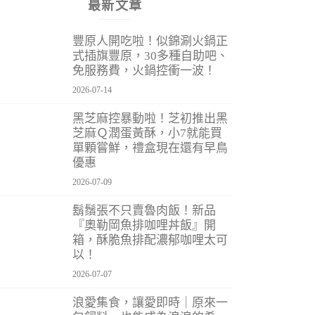
最新文章
豐原人開吃啦！似錦涮火鍋正
式插旗豐原，30多種自助吧、
免服務費，火鍋控衝一波！
2026-07-14
黑芝麻控暴動啦！芝初推出黑
芝麻Ｑ潤蛋黃酥，小7就能買
單顆嘗鮮，禮盒現在還有早鳥
優惠
2026-07-09
鬍鬚張不只賣魯肉飯！新品
『奧勒岡魚排咖哩丼飯』開
箱，酥脆魚排配濃郁咖哩太可
以！
2026-07-07
浪愛集食，讓愛即時｜原來一