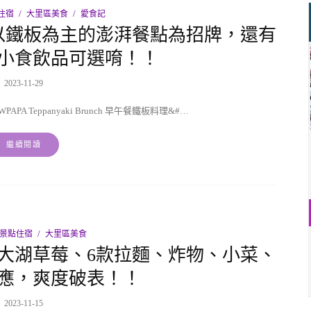
住宿
大里區美食
愛食記
以鐵板為主的澎湃餐點為招牌，還有
小食飲品可選唷！！
2023-11-29
 Teppanyaki Brunch 早午餐鐵板料理&#…
繼續閱讀
.景點住宿
大里區美食
創大湖草莓、6款拉麵、炸物、小菜、
應，爽度破表！！
2023-11-15