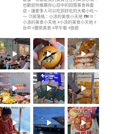
也歡迎你推薦你心目中的回憶美食與愛
店，讓更多人可以吃到好吃的大餐小吃～
～
📑部落格：小凉的美食小天地
📷FB：
小涼的美食小天地
#小涼的美食小天地 #
台中 #豐原美食 #早午餐 #旅遊