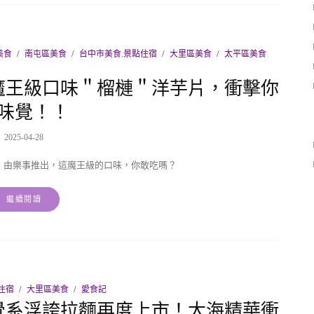
美食
南屯區美食
台中市美食.景點住宿
大里區美食
太平區美食
魔王級口味＂榴槤＂洋芋片，衝擊你
味覺！！
2025-04-28
！由樂事推出，這魔王級的口味，你敢吃嗎？
繼續閱讀
住宿
大里區美食
愛食記
覺系浮誇拉麵再度上市！大海精華衝