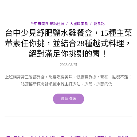
台中市美食.景點住宿
大里區美食
愛食記
台中少見舒肥鹽水雞餐盒，15種主菜
葷素任你挑，並結合28種越式料理，
絕對滿足你挑剔的胃！
2023-08-25
上班族常常三餐都外食，想要吃得美味、健康輕負擔，現在一點都不難！
咕蔬搖新概念舒肥鹹水雞主打少油、少鹽、少醣的低…
繼續閱讀