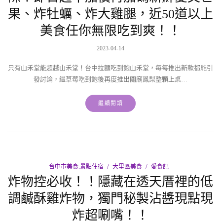
果、炸牡蠣、炸大雞腿，近50道以上
美食任你無限吃到爽！！
2023-04-14
只有山禾堂能超越山禾堂！台中拉麵吃到飽山禾堂，每每推出新款都能引
發討論，繼草莓吃到飽後再度推出關廟鳳梨整顆上桌…
繼續閱讀
台中市美食.景點住宿
大里區美食
愛食記
炸物控必收！！隱藏在透天厝裡的低
調鹹酥雞炸物，獨門秘製沾醬現點現
炸超唰嘴！！