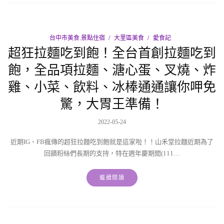
台中市美食.景點住宿
大里區美食
愛食記
超狂拉麵吃到飽！全台首創拉麵吃到
飽，全品項拉麵、溏心蛋、叉燒、炸
雞、小菜、飲料、冰棒通通讓你呷免
驚，大胃王準備！
2022-05-24
近期IG、FB瘋傳的超狂拉麵吃到飽就是這家啦！！山禾堂拉麵近期為了
回饋粉絲們長期的支持，特在週年慶期間(111…
繼續閱讀