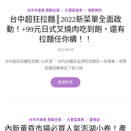
台中市美食.景點住宿
大里區美食
滴麥賀阿
台中超狂拉麵║2022新菜單全面啟
動！+99元日式叉燒肉吃到飽，還有
拉麵任你續！！
2022-04-18
台中超狂拉麵吃到飽”山禾堂“，店內拉麵全品項吃到飽告一段落後，老闆
趁勝追擊推出了新口味…
繼續閱讀
台中市美食.景點住宿
大里區美食
愛食記
內新黃昏市場必買人氣澎湖小卷！產