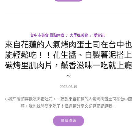
台中市美食.景點住宿
大里區美食
愛食記
來自花蓮的人氣烤肉蛋土司在台中也
能輕鬆吃！！花生醬、自製薯泥搭上
碳烤里肌肉片，鹹香滋味一吃就上癮
~
2022-06-19
小凉早餐超喜歡吃肉蛋吐司，一聽到來自花蓮的人氣烤肉蛋土司在台中開
幕，我也找時間來吃了！但這篇分享文卻算是記錄我…
繼續閱讀