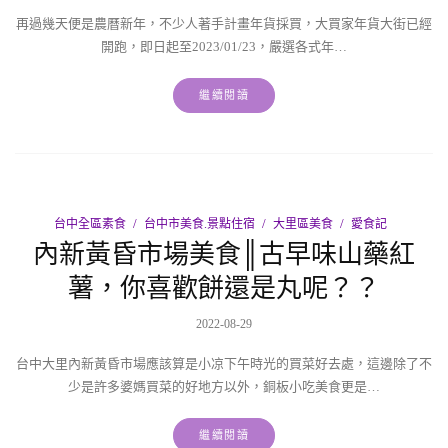
再過幾天便是農曆新年，不少人著手計畫年貨採買，大買家年貨大街已經
開跑，即日起至2023/01/23，嚴選各式年…
繼續閱讀
台中全區素食
台中市美食.景點住宿
大里區美食
愛食記
內新黃昏市場美食║古早味山藥紅
薯，你喜歡餅還是丸呢？？
2022-08-29
台中大里內新黃昏市場應該算是小凉下午時光的買菜好去處，這邊除了不
少是許多婆媽買菜的好地方以外，銅板小吃美食更是…
繼續閱讀