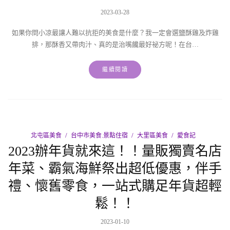
2023-03-28
如果你問小凉最讓人難以抗拒的美食是什麼？我一定會選鹽酥雞及炸雞
排，那酥香又帶肉汁、真的是治嘴饞最好祕方呢！在台…
繼續閱讀
北屯區美食
台中市美食.景點住宿
大里區美食
愛食記
2023辦年貨就來這！！量販獨賣名店
年菜、霸氣海鮮祭出超低優惠，伴手
禮、懷舊零食，一站式購足年貨超輕
鬆！！
2023-01-10