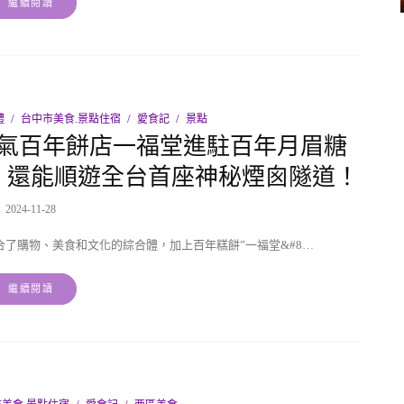
繼續閱讀
禮
台中市美食.景點住宿
愛食記
景點
氣百年餅店一福堂進駐百年月眉糖
，還能順遊全台首座神秘煙囪隧道！
2024-11-28
了購物、美食和文化的綜合體，加上百年糕餅”一福堂&#8…
繼續閱讀