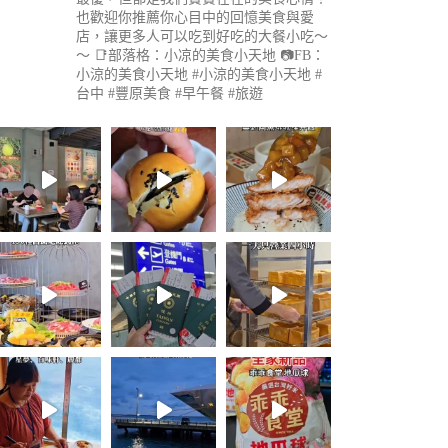
也歡迎你推薦你心目中的回憶美食與愛
店，讓更多人可以吃到好吃的大餐小吃～
～
📑部落格：小凉的美食小天地
📷FB：
小涼的美食小天地
#小涼的美食小天地 #
台中 #豐原美食 #早午餐 #旅遊