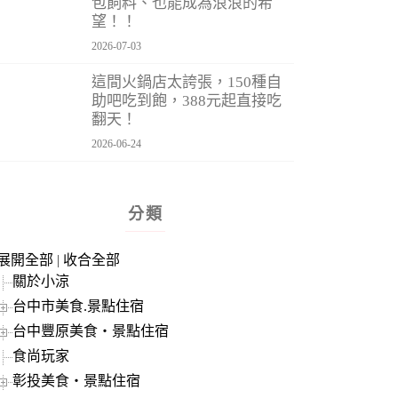
包飼料、也能成為浪浪的希
望！！
2026-07-03
這間火鍋店太誇張，150種自
助吧吃到飽，388元起直接吃
翻天！
2026-06-24
分類
展開全部
|
收合全部
關於小涼
台中市美食.景點住宿
台中豐原美食‧景點住宿
食尚玩家
彰投美食‧景點住宿