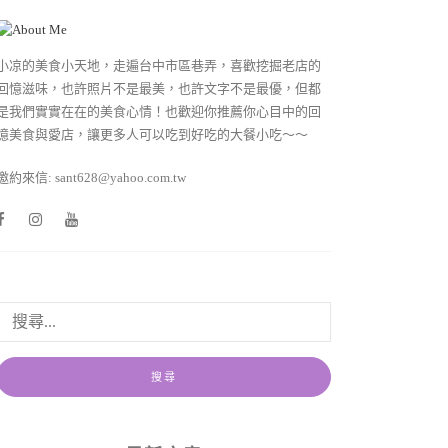
小凉的美食小天地，走遍台中市區巷弄，喜歡挖掘老店的
回憶滋味，也許照片不是最美，也許文字不是最優，但都
是我們實實在在的美食心情！也歡迎你推薦你心目中的回
憶美食與愛店，讓更多人可以吃到好吃的大餐小吃～～
邀約來信: sant628@yahoo.com.tw