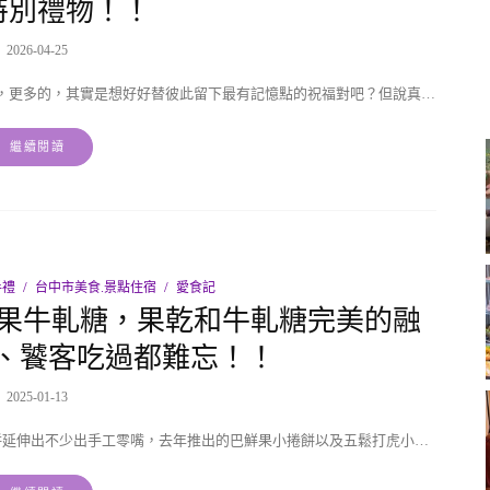
特別禮物！！
2026-04-25
，更多的，其實是想好好替彼此留下最有記憶點的祝福對吧？但說真…
繼續閱讀
手禮
台中市美食.景點住宿
愛食記
鮮果牛軋糖，果乾和牛軋糖完美的融
、饕客吃過都難忘！！
2025-01-13
餅延伸出不少出手工零嘴，去年推出的巴鮮果小捲餅以及五鬆打虎小…