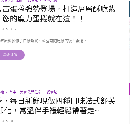
美食.景點住宿
愛食記
西區美食
復古蛋捲強勢登場，打造層層酥脆紮
口慾的魔力蛋捲就在這！！
2024-05-21
純粹原料製作了口感紮實，並富有飽足感的復古蛋捲，…
繼續閱讀
手禮
台中市美食.景點住宿
愛食記
芙蕾，每日新鮮現做四種口味法式舒芙
即化，常溫伴手禮輕鬆帶著走~
2024-01-31