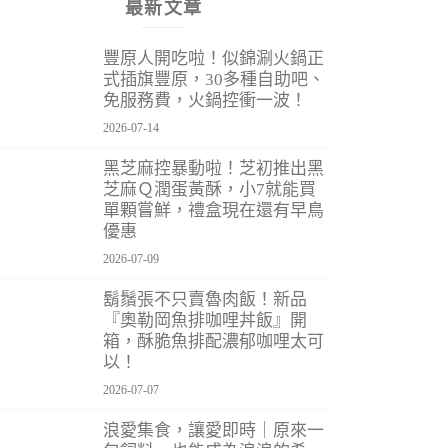
最新文章
豐原人開吃啦！似錦涮火鍋正
式插旗豐原，30多種自助吧、
免服務費，火鍋控衝一波！
2026-07-14
黑芝麻控暴動啦！芝初推出黑
芝麻Ｑ潤蛋黃酥，小7就能買
單顆嘗鮮，禮盒現在還有早鳥
優惠
2026-07-09
鬍鬚張不只賣魯肉飯！新品
『奧勒岡魚排咖哩丼飯』開
箱，酥脆魚排配濃郁咖哩太可
以！
2026-07-07
浪愛集食，讓愛即時｜原來一