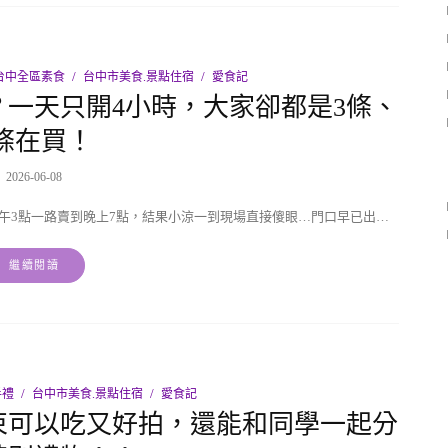
台中全區素食
台中市美食.景點住宿
愛食記
一天只開4小時，大家卻都是3條、
條在買！
2026-06-08
午3點一路賣到晚上7點，結果小涼一到現場直接傻眼…門口早已出…
繼續閱讀
手禮
台中市美食.景點住宿
愛食記
束可以吃又好拍，還能和同學一起分