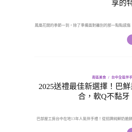
享的
鳳凰花開的季節一到，除了準備面對離別的那一點點感傷
南區美食
台中全區伴
2025送禮最佳新選擇！巴
合，軟Q不黏牙
巴部屋工房台中在地13年人氣伴手禮！從招牌純鮮奶脆