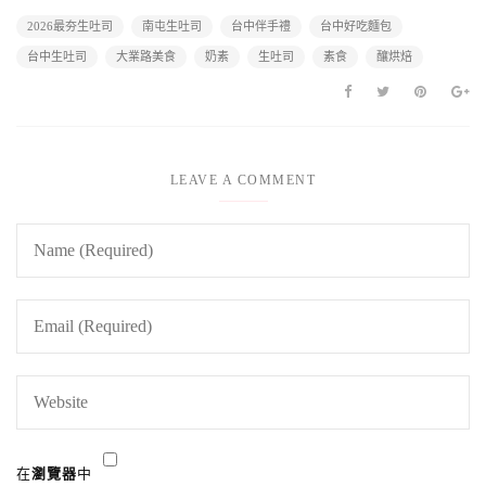
2026最夯生吐司
南屯生吐司
台中伴手禮
台中好吃麵包
台中生吐司
大業路美食
奶素
生吐司
素食
釀烘焙
LEAVE A COMMENT
在
瀏覽器
中