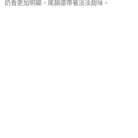
奶香更加明顯，尾韻還帶著淡淡甜味。