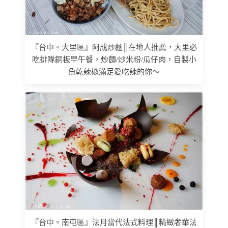
『台中。大里區』阿成炒麵║在地人推薦，大里必
吃排隊銅板早午餐，炒麵/炒米粉/瓜仔肉，自製小
魚乾辣椒滿足愛吃辣的你～
『台中。南屯區』法月當代法式料理║精緻奢華法