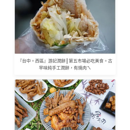
『台中。西區』游記潤餅║第五市場必吃美食。古
早味純手工潤餅，有燒肉ㄟ