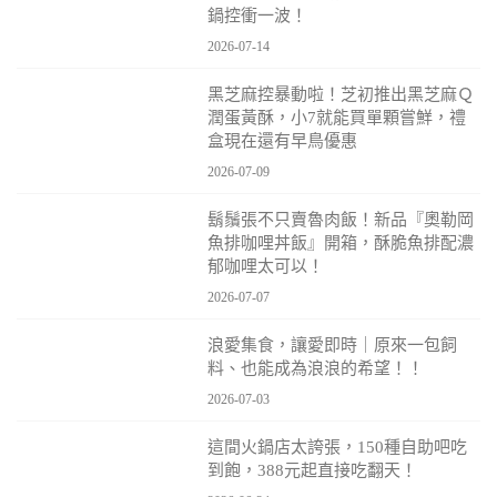
鍋控衝一波！
2026-07-14
黑芝麻控暴動啦！芝初推出黑芝麻Ｑ
潤蛋黃酥，小7就能買單顆嘗鮮，禮
盒現在還有早鳥優惠
2026-07-09
鬍鬚張不只賣魯肉飯！新品『奧勒岡
魚排咖哩丼飯』開箱，酥脆魚排配濃
郁咖哩太可以！
2026-07-07
浪愛集食，讓愛即時｜原來一包飼
料、也能成為浪浪的希望！！
2026-07-03
這間火鍋店太誇張，150種自助吧吃
到飽，388元起直接吃翻天！