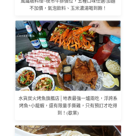
風鐵板料理~夜市牛排價位，五種口味任選/加麵
不加價，氣泡飲料、玉米濃湯喝到飽！
水貨炭火烤魚旗艦店│地表最強一爐兩吃，浮誇系
烤魚+小龍蝦，還有限量手撕雞，只有預訂才吃得
到！(歇業)