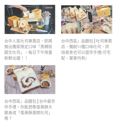
台中人氣吐司專賣店，即將
台中西區』品麵包║吐司專賣
推出獨家限定口味「黑糖桂
店，獨創51種口味吐司，烘
圓生吐司」，每日下午限量
焙美食也可以當伴手禮(可宅
新鮮出爐！！
配、葷素均有)
台中西區』品麵包║台中最夯
伴手禮。你能想像蛋黃酥大
變身成「蛋黃酥蛋糕吐司」
嗎？