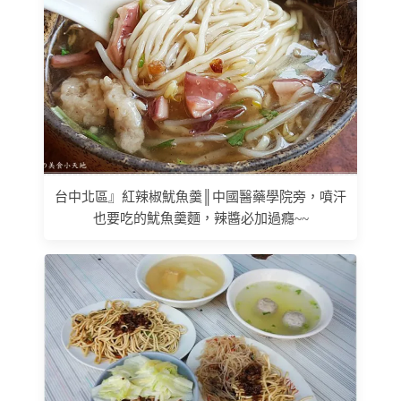
台中北區』紅辣椒魷魚羹║中國醫藥學院旁，噴汗
也要吃的魷魚羹麵，辣醬必加過癮~~