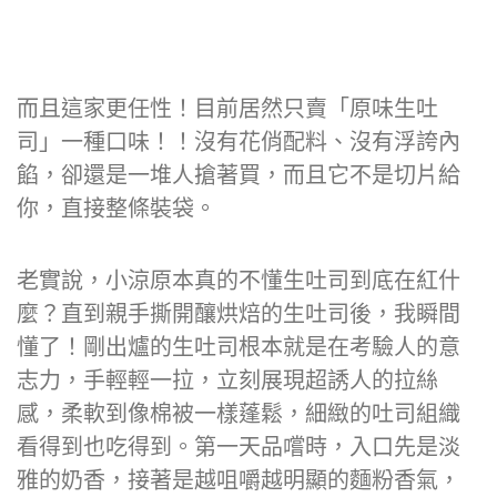
而且這家更任性！目前居然只賣「原味生吐
司」一種口味！！沒有花俏配料、沒有浮誇內
餡，卻還是一堆人搶著買，而且它不是切片給
你，直接整條裝袋。
老實說，小涼原本真的不懂生吐司到底在紅什
麼？直到親手撕開釀烘焙的生吐司後，我瞬間
懂了！剛出爐的生吐司根本就是在考驗人的意
志力，手輕輕一拉，立刻展現超誘人的拉絲
感，柔軟到像棉被一樣蓬鬆，細緻的吐司組織
看得到也吃得到。第一天品嚐時，入口先是淡
雅的奶香，接著是越咀嚼越明顯的麵粉香氣，