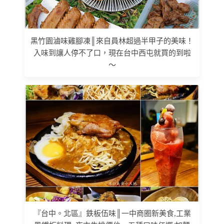
黑竹園滷味雞腳凍║來自員林超過半甲子的美味！
入味到讓人停不了口，現在台中西屯就買的到啦
～
『台中。北區』鉄板伍味║一中商圈新美食,工業