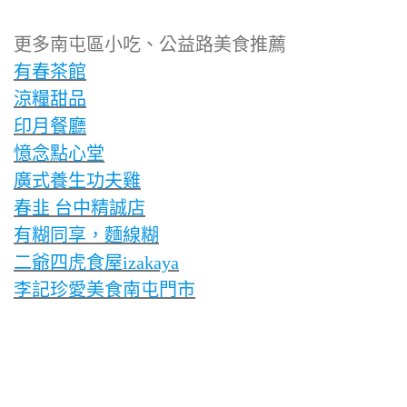
更多南屯區小吃、公益路美食推薦
有春茶館
涼糧甜品
印月餐廳
憶念點心堂
廣式養生功夫雞
春韭 台中精誠店
有糊同享，麵線糊
二爺四虎食屋izakaya
李記珍愛美食南屯門市