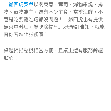
二爺四虎菜單
以關東煮、壽司、烤物串燒、揚
物、蒸物為主，還有不少主食、當季海鮮，不
管是吃要飽吃巧都沒問題！二爺四虎也有提供
無菜單料理，想吃啥提早3-5天預訂告知，就能
替你客製化服務唷！
桌邊掃描點餐相當方便、且桌上還有服務鈴超
貼心！