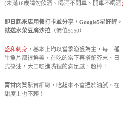
(
未滿18歲請勿飲酒、喝酒不開車、開車不喝酒
)
即日起來店用餐打卡並分享，Google5星好評，
就送水菜豆腐沙拉
（價值$160）
盛和刺身
，基本上均以當季漁獲為主，每一種
生魚片都很鮮美，在吃的當下再搭配芥末、日
式醬油，大口吃進嘴裡的滿足感，超棒！
青甘
肉質緊實細緻，吃起來不會過於油膩，在
甜度上也不賴！