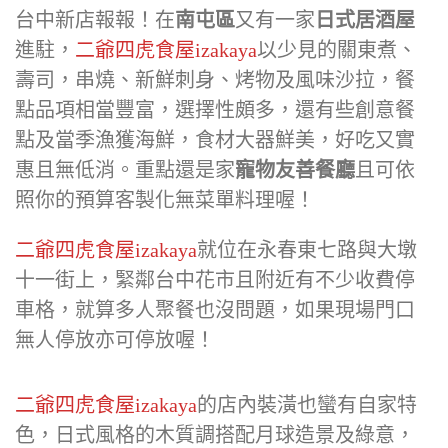
台中新店報報！在
南屯區
又有一家
日式居酒屋
進駐，
二爺四虎食屋izakaya
以少見的關東煮、
壽司，串燒、新鮮刺身、烤物及風味沙拉，餐
點品項相當豐富，選擇性頗多，還有些創意餐
點及當季漁獲海鮮，食材大器鮮美，好吃又實
惠且無低消。重點還是家
寵物友善餐廳
且可依
照你的預算客製化無菜單料理喔！
二爺四虎食屋izakaya
就位在永春東七路與大墩
十一街上，緊鄰台中花市且附近有不少收費停
車格，就算多人聚餐也沒問題，如果現場門口
無人停放亦可停放喔！
二爺四虎食屋izakaya
的店內裝潢也蠻有自家特
色，日式風格的木質調搭配月球造景及綠意，