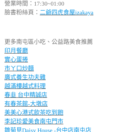
營業時間：17:30~01:00
臉書粉絲頁：
二爺四虎食屋izakaya
更多南屯區小吃、公益路美食推薦
印月餐廳
實心蛋捲
市ㄚ口炒麵
廣式養生功夫雞
越滿樓越式料理
春韭 台中精誠店
有春茶館-大墩店
美美心港式飲茶吃到飽
李記珍愛美食南屯門市
雛菊見Daisy House -台中店南屯店