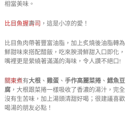
相當美味。
比目魚握壽司
，這是小凉的愛！
比目魚肉帶著豐富油脂，加上炙燒後油脂轉為
鮮甜味來搭配醋飯，吃來腴滑鮮甜入口即化，
嘴裡更是縈繞著滿滿的海味，令人讚不絕口!
關東煮
有
大根
、
雞蛋
、
手作高麗菜捲
、
鱈魚豆
腐
，大根跟菜捲一樣吸收了香濃的湯汁，完全
沒有生苦味，加上湯頭清甜好喝；很建議喜歡
喝湯的朋友必點！