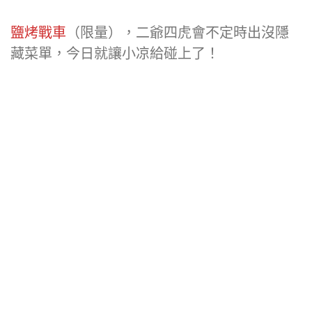
鹽烤戰車
（限量），二爺四虎會不定時出沒隱
藏菜單，今日就讓小凉給碰上了！