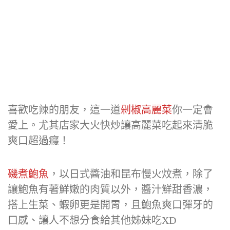
喜歡吃辣的朋友，這一道
剁椒高麗菜
你一定會
愛上。尤其店家大火快炒讓高麗菜吃起來清脆
爽口超過癮！
磯煮鮑魚
，以日式醬油和昆布慢火炆煮，除了
讓鮑魚有著鮮嫩的肉質以外，醬汁鮮甜香濃，
搭上生菜、蝦卵更是開胃，且鮑魚爽口彈牙的
口感、讓人不想分食給其他姊妹吃XD