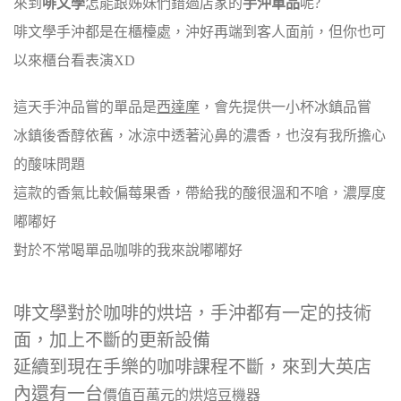
來到
啡文學
怎能跟姊妹們錯過店家的
手沖單品
呢?
啡文學手沖都是在櫃檯處，沖好再端到客人面前，但你也可
以來櫃台看表演XD
這天手沖品嘗的單品是
西達摩
，會先提供一小杯冰鎮品嘗
冰鎮後香醇依舊，冰涼中透著沁鼻的濃香，也沒有我所擔心
的酸味問題
這款的香氣比較偏莓果香，帶給我的酸很溫和不嗆，濃厚度
嘟嘟好
對於不常喝單品咖啡的我來說嘟嘟好
啡文學對於咖啡的烘培，手沖都有一定的技術
面，加上不斷的更新設備
延續到現在手樂的咖啡課程不斷，來到大英店
內還有一台
價值百萬元的烘焙豆機器