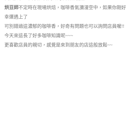
烘豆師
不定時在現場烘焙，咖啡香氣瀰漫空中，如果你剛好
幸運遇上了
可別錯過這濃郁的咖啡香，好奇有問題也可以詢問店員喔!!
今天來這長了好多咖啡知識呢~~~
更喜歡店員的親切，感覺是來到朋友的店這般放鬆~~