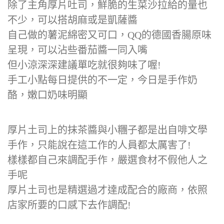
除了主角厚片吐司，鮮脆的生菜沙拉給的量也
不少，可以搭胡麻或是凱薩醬
自己做的薯泥綿密又可口，QQ的德國香腸原味
呈現，可以沾些番茄醬一同入嘴
但小涼深深建議單吃就很夠味了喔!
手工小點每日提供的不一定，今日是手作奶
酪，嫩口奶味明顯
厚片土司上的抹茶醬與小糰子都是出自啡文學
手作，只能說在這工作的人員都太厲害了!
樣樣都自己來調配手作，嚴選食材不假他人之
手呢
厚片土司也是精選過才達成配合的廠商，依照
店家所要的口感下去作調配!