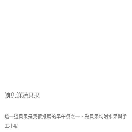
鮪魚鮮蔬貝果
這一道貝果是我很推薦的早午餐之一，點貝果均附水果與手
工小點