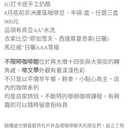
IG打卡送手工奶酪
8月底前非洲產區咖啡豆、半磅/盒，任選三盒
900元
品項有肯亞AA”水洗
衣索比亞”耶加雪夫、西達摩夏奇索(日曬)
馬拉威”日曬AAA等級
不限時咖啡館
位於再大墩十四街與大英街的轉
角處，
啡文學
外觀有著深淺色彩
不只是以平價早午餐，輕食，小點心為主，店
內的咖啡系列
均是自家烘焙，不斷時的舉辦咖啡課程，有興
趣的可以隨時留意粉絲頁
騎樓處也替喜歡待在戶外品嚐咖啡聊天的朋友們，設立了用