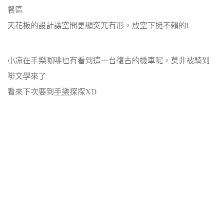
餐區
天花板的設計讓空間更顯突兀有形，放空下挺不賴的!
小凉在
手樂咖啡
也有看到這一台復古的機車呢，莫非被騎到
啡文學來了
看來下次要到
手樂
探探XD