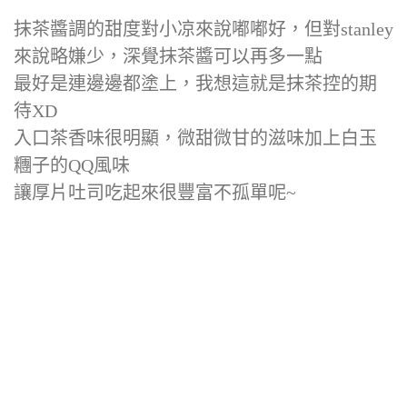
抹茶醬調的甜度對小凉來說嘟嘟好，但對stanley
來說略嫌少，深覺抹茶醬可以再多一點
最好是連邊邊都塗上，我想這就是抹茶控的期
待XD
入口茶香味很明顯，微甜微甘的滋味加上白玉
糰子的QQ風味
讓厚片吐司吃起來很豐富不孤單呢~