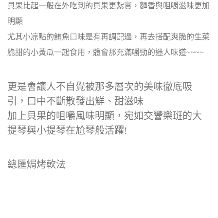
貝果比起一般在外吃到的貝果更紮實，麵香與咀嚼滋味更加
明顯
尤其小凉點的鮪魚口味是有再調配過，再去搭配爽脆的生菜
脆甜的小黃瓜一起食用，體會那充滿嚼勁的迷人味道~~~~
更是會讓人不自覺被那多層次的美味徹底吸
引，口中不斷散發出鮮、甜滋味
加上貝果的咀嚼風味明顯，宛如交響樂班的大
提琴與小提琴在尬琴般活躍!
總匯焗烤軟法