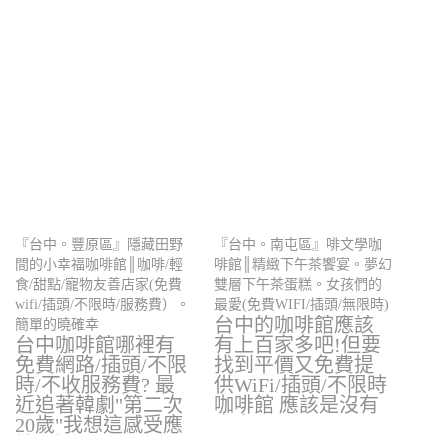
『台中。豐原區』隱藏田野
『台中。南屯區』啡文學咖
間的小幸福咖啡館║咖啡/輕
啡館║精緻下午茶饗宴。夢幻
食/甜點/寵物友善店家(免費
雙層下午茶蛋糕。女孩們的
wifi/插頭/不限時/服務費）。
最愛(免費WIFI/插頭/無限時)
台中的咖啡館應該
簡單的曉確幸
台中咖啡館哪裡有
有上百家多吧!但要
免費網路/插頭/不限
找到平價又免費提
時/不收服務費? 最
供WiFi/插頭/不限時
近追著韓劇"第二次
咖啡館 應該是沒有
20歲"我想這感受應
幾家吧!…
該是過…