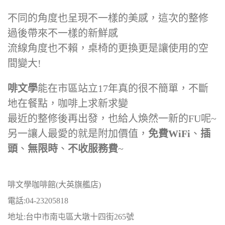
不同的角度也呈現不一樣的美感，這次的整修
過後帶來不一樣的新鮮感
流線角度也不賴，桌椅的更換更是讓使用的空
間變大!
啡文學
能在市區站立17年真的很不簡單，不斷
地在餐點，咖啡上求新求變
最近的整修後再出發，也給人煥然一新的FU呢~
另一讓人最愛的就是附加價值，
免費WiFi
、
插
頭
、
無限時
、
不收服務費
~
啡文學咖啡館(大英旗艦店)
電話:04-23205818
地址:台中市南屯區大墩十四街265號