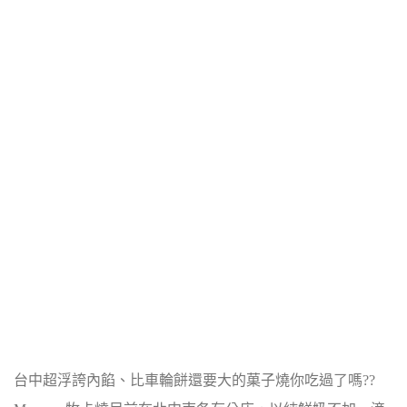
台中超浮誇內餡、比車輪餅還要大的菓子燒你吃過了嗎??