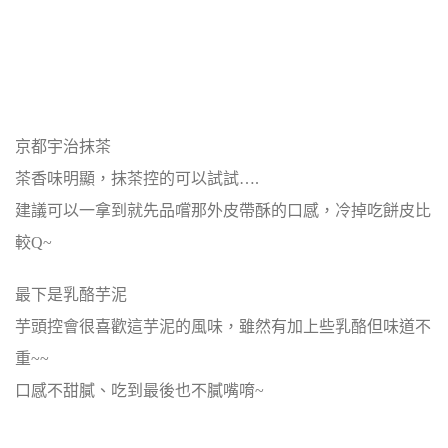
京都宇治抹茶
茶香味明顯，抹茶控的可以試試….
建議可以一拿到就先品嚐那外皮帶酥的口感，冷掉吃餅皮比
較Q~
最下是乳酪芋泥
芋頭控會很喜歡這芋泥的風味，雖然有加上些乳酪但味道不
重~~
口感不甜膩、吃到最後也不膩嘴唷~