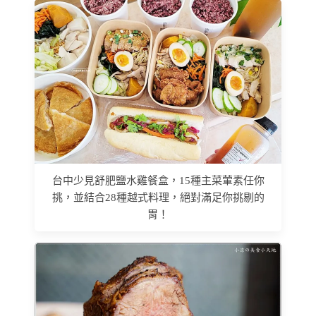
台中少見舒肥鹽水雞餐盒，15種主菜葷素任你
挑，並結合28種越式料理，絕對滿足你挑剔的
胃！