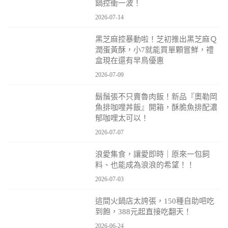
鍋控衝一波！
2026-07-14
黑芝麻控暴動啦！芝初推出黑芝麻Ｑ
潤蛋黃酥，小7就能買單顆嘗鮮，禮
盒現在還有早鳥優惠
2026-07-09
鬍鬚張不只賣魯肉飯！新品『奧勒岡
魚排咖哩丼飯』開箱，酥脆魚排配濃
郁咖哩太可以！
2026-07-07
浪愛集食，讓愛即時｜原來一包飼
料、也能成為浪浪的希望！！
2026-07-03
這間火鍋店太誇張，150種自助吧吃
到飽，388元起直接吃翻天！
2026-06-24