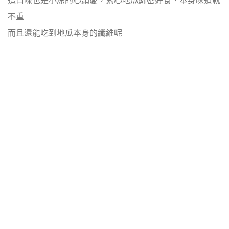
這口味也是小凉的心頭愛，紫心地瓜綿密好食、本身味道就
不重
而且還能吃到地瓜本身的纖維呢