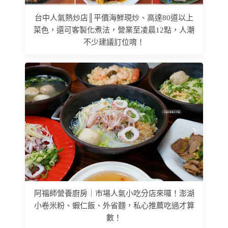
台中人氣熱炒店║平價海鮮現炒、高達80道以上
菜色，還可客製化煮法，營業至凌晨12點，人潮
不少建議訂位唷！
阿福師營養廚房｜市場人氣小吃分店來囉！澎湖
小卷米粉、蝦仁飯、外省麵，私心推薦吃過才算
數！