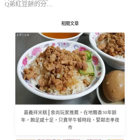
Q弟紅豆餅的分…
相關文章
嘉義祥米糕║食尚玩家推薦，在地飄香30年餘
年，飽足感十足，只賣早午餐時段，緊鄰忠孝夜
市