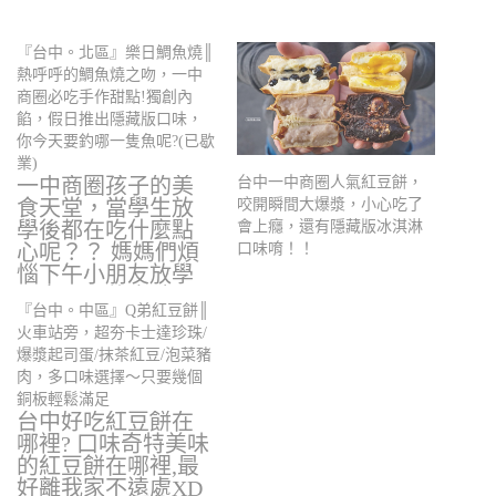
『台中。北區』樂日鯛魚燒║
熱呼呼的鯛魚燒之吻，一中
商圈必吃手作甜點!獨創內
餡，假日推出隱藏版口味，
你今天要釣哪一隻魚呢?(已歇
業)
一中商圈孩子的美
台中一中商圈人氣紅豆餅，
食天堂，當學生放
咬開瞬間大爆漿，小心吃了
學後都在吃什麼點
會上癮，還有隱藏版冰淇淋
心呢？？ 媽媽們煩
口味唷！！
惱下午小朋友放學
回家要買什麼點心
『台中。中區』Q弟紅豆餅║
嗎…
火車站旁，超夯卡士達珍珠/
爆漿起司蛋/抹茶紅豆/泡菜豬
肉，多口味選擇～只要幾個
銅板輕鬆滿足
台中好吃紅豆餅在
哪裡? 口味奇特美味
的紅豆餅在哪裡,最
好離我家不遠處XD