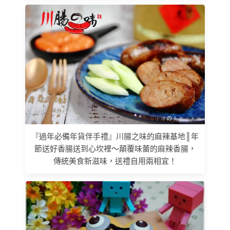
『過年必備年貨伴手禮』川腸之味的麻辣基地║年
節送好香腸送到心坎裡〜顛覆味蕾的麻辣香腸，
傳統美食新滋味，送禮自用兩相宜！