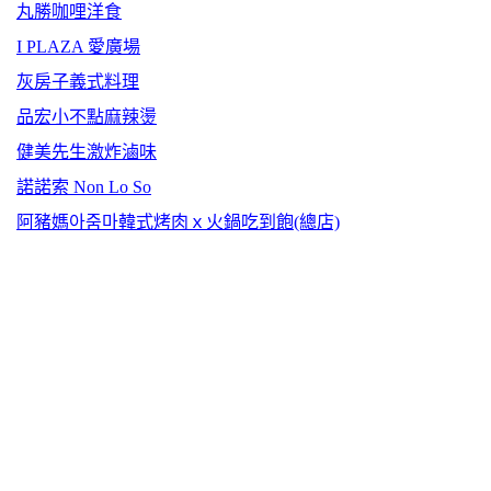
丸勝咖哩洋食
I PLAZA 愛廣場
灰房子義式料理
品宏小不點麻辣燙
健美先生激炸滷味
諾諾索 Non Lo So
阿豬媽아줌마韓式烤肉ｘ火鍋吃到飽(總店)