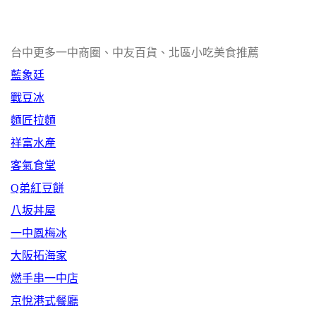
台中更多一中商圈、中友百貨、北區小吃美食推薦
藍象廷
戰豆冰
麵匠拉麵
祥富水產
客氣食堂
Q弟紅豆餅
八坂丼屋
一中鳳梅冰
大阪拓海家
燃手串一中店
京悅港式餐廳