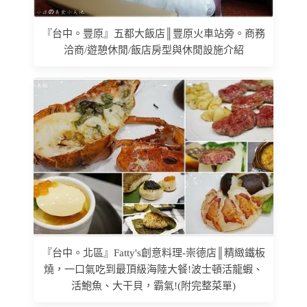
『台中。豐原』五都大飯店║豐原火車站旁。商務
洽商/遊憩休閒/飯店房型與休閒設施介紹
『台中。北區』Fatty's創意料理-崇德店║精緻鐵板
燒，一口氣吃到最頂級海陸大餐!波士頓活龍蝦、
活鮑魚、大干貝，霸氣!(附完整菜單)