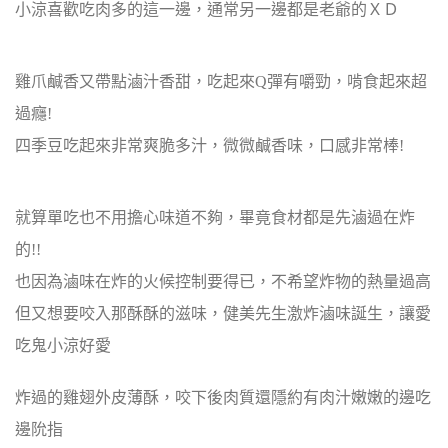
小涼喜歡吃肉多的這一邊，通常另一邊都是老爺的ＸＤ
雞爪鹹香又帶點滷汁香甜，吃起來Q彈有嚼勁，啃食起來超
過癮!
四季豆吃起來非常爽脆多汁，微微鹹香味，口感非常棒!
就算單吃也不用擔心味道不夠，畢竟食材都是先滷過在炸
的!!
也因為滷味在炸的火候控制要得已，不希望炸物的熱量過高
但又想要咬入那酥酥的滋味，健美先生激炸滷味誕生，讓愛
吃鬼小涼好愛
炸過的雞翅外皮薄酥，咬下後肉質還隱約有肉汁嫩嫩的邊吃
邊阭指