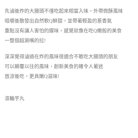
先滷後炸的大腸頭不僅吃起來相當入味，外帶微酥風味
咀嚼後散發出自然軟Q鮮甜，並帶著輕盈的蔥香氣
重點沒有讓人害怕的腥味，感覺就像在吃Q嫩般的美食
一整個超涮嘴的拉!
深深覺得滷過在炸的風味很適合不敢吃大腸頭的朋友
可以顛覆以往的風味，創新美食的確令人著迷
放涼後吃，更具嫩Q滋味!
滾輪芋丸