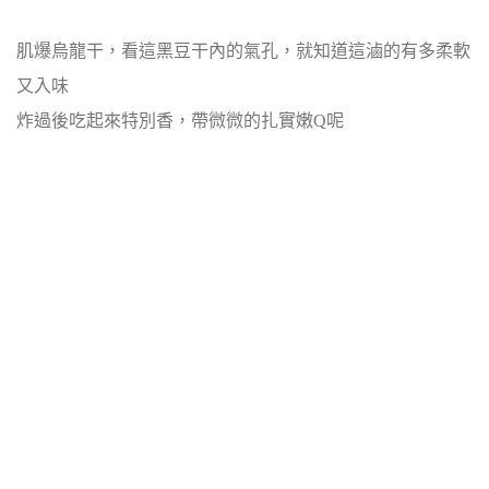
肌爆烏龍干，看這黑豆干內的氣孔，就知道這滷的有多柔軟
又入味
炸過後吃起來特別香，帶微微的扎實嫩Q呢