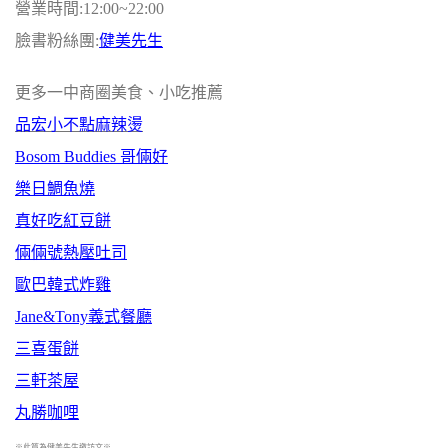
營業時間:12:00~22:00
臉書粉絲團:
健美先生
更多一中商圈美食、小吃推薦
品宏小不點麻辣燙
Bosom Buddies 哥倆好
樂日鯛魚燒
真好吃紅豆餅
倆倆號熱壓吐司
歐巴韓式炸雞
Jane&Tony義式餐廳
三喜蛋餅
三軒茶屋
丸勝咖哩
※此篇為健美先生邀訪文※