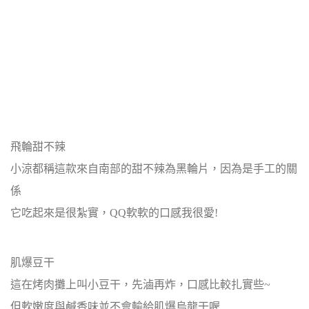
飛輪甜不辣
小涼都稱這款來自南部的甜不辣為黑輪片，因為是手工的關
係
它吃起來是很紮實，QQ軟軟的口感我很愛!
肌爆豆干
這在烤肉攤上叫小豆干，先滷再炸，口感比較扎實些~
但軟嫩度與鹹香味並不會輸給肌爆烏龍干喔