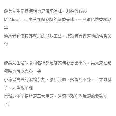
健美先生是個傳說也是傳承滷味，創始於1995
Mr.Muscleman由巷弄間發跡的滷香美味，一晃眼也傳香20於
年
傳承老師傅按部就班的滷味工法，成就巷弄裡道地的傳香美
食
健美先生滷味食材名稱都是店家精心想出來的，讓大家在點
餐時也可以會心一笑
小凉最喜歡的滾輪芋丸、腹肌米血、飛輪甜不辣、二頭雞脖
子、人魚線芋粿
當然少不了招牌冠軍大腸頭，這讓不敢吃內臟類的我破功
了!!