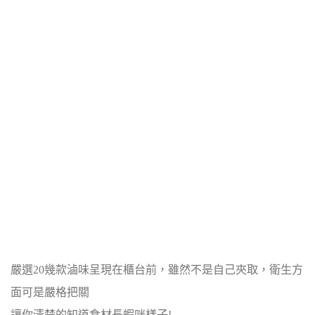
嚴選20幾款滷味呈現在櫃台前，雖然不是自己夾取，衛生方
面可是嚴格把關
讓你清楚的知道食材長蝦咪樣子!