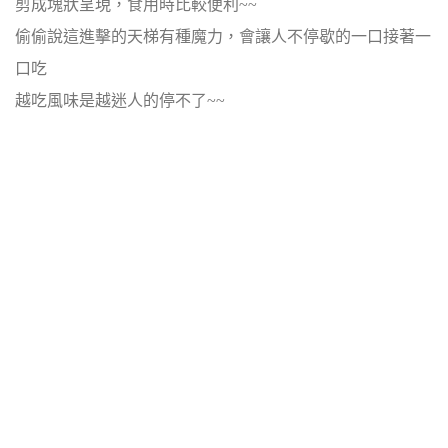
剪成塊狀呈現，食用時比較便利~~
偷偷說這進擊的天梯有種魔力，會讓人不停歇的一口接著一
口吃
越吃風味是越迷人的停不了~~