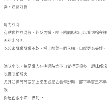
奏，豐富好食
角力豆腐
有點像炸豆腐般，外酥內嫩，咬下的同時還可以看到縮在裡
面的水分呢
吃起來酥嫩酥嫩不乾，搭上酸菜一同入嘴，口感更為美妙~
滷味小吃，總是讓人在挑選時會不自覺得買很多，蝦咪都想
吃蝦咪都想夾
尤其知道等等要配上影集或是去看電影時，那下手更是不手
軟
你是否跟小涼一樣呢??