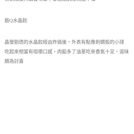
筋Q水晶餃
晶瑩剔透的水晶餃經由炸過後，外表有點像刺蝟般的小球
吃起來相當有咀嚼口感，肉餡多了油蔥吃來香氣十足，滋味
頗為討喜