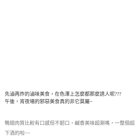
先滷再炸的滷味美食，在色澤上怎麼都那麼誘人呢???
午後，宵夜場的邪惡美食真的非它莫屬~
鴨翅肉質比較有口感但不韌口，鹹香美味超涮嘴，一整個超
下酒的啦~~