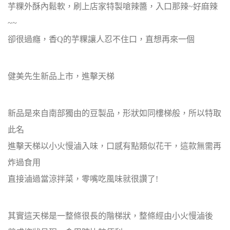
芋粿外酥內鬆軟，刷上店家特製嗆辣醬，入口那辣~好麻辣
~~
卻很過癮，香Q的芋粿讓人忍不住口，直想再來一個
健美先生新品上市，進擊天梯
新品是來自南部獨由的豆製品，形狀如同樓梯般，所以特取
此名
進擊天梯以小火慢滷入味，口感有點類似花干，這款無需再
炸過食用
直接滷過當涼拌菜，零嘴吃風味就很讚了!
其實這天梯是一整條很長的階梯狀，整條經由小火慢滷後