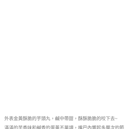
外表金黃酥脆的芋頭丸，鹹中帶甜，酥酥脆脆的咬下去~
滿滿的芋香味和鹹香的蛋黃不單調，嘴巴內響起多層次的節