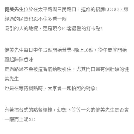
健美先生
位於在太平路與三民路口，逗趣的招牌LOGO，讓
經過的民眾也忍不住多看一眼
吸引的人的地標，更是現今IG客最愛的打卡點!
健美先生每日中午12點開始營業~晚上10點，從午間就開始
飄起陣陣香味
走過路過不免被這香氣給吸引住，尤其門口還有個壯碩的健
美先生
也是在等待餐點時，大家會一起拍照的對象!
有著擂台式的點餐櫃檯，幻想下等等一旁的健美先生是否會
一躍而上呢XD