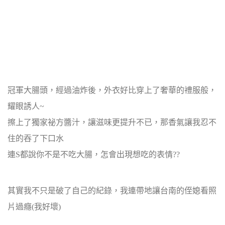
冠軍大腸頭，經過油炸後，外衣好比穿上了奢華的禮服般，
耀眼誘人~
擦上了獨家祕方醬汁，讓滋味更提升不已，那香氣讓我忍不
住的吞了下口水
連S都說你不是不吃大腸，怎會出現想吃的表情??
其實我不只是破了自己的紀錄，我連帶地讓台南的侄媳看照
片過癮(我好壞)