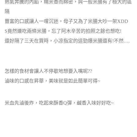
熱氣奔騰的內餡，糯米香而綿密，與一般米腸有了極大的區
隔
豐富的口感讓人一嚐沉迷，母子又為了米腸大吵一架XDD
S竟然連吃兩條米腸，忘了阿木辛苦的拍照之餘也想吃!
還好隔了三天在買時，小凉指定的這勁爆米腸還有!不然….
怎樣的食材會讓人不停歇地想要入嘴呢??
滷味的口感在昇華，美味就是如此簡單可得~
米血先滷後炸，吃起來酥香Q彈，鹹香入味好好吃~