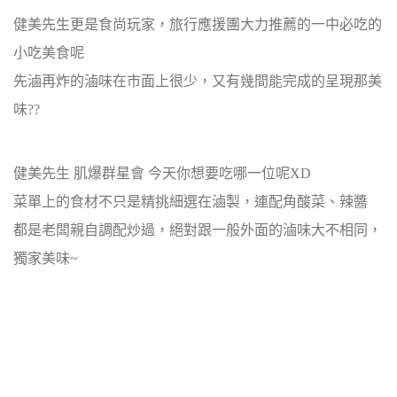
健美先生更是食尚玩家，旅行應援團大力推薦的一中必吃的
小吃美食呢
先滷再炸的滷味在市面上很少，又有幾間能完成的呈現那美
味??
健美先生 肌爆群星會 今天你想要吃哪一位呢XD
菜單上的食材不只是精挑細選在滷製，連配角酸菜、辣醬
都是老闆親自調配炒過，絕對跟一般外面的滷味大不相同，
獨家美味~