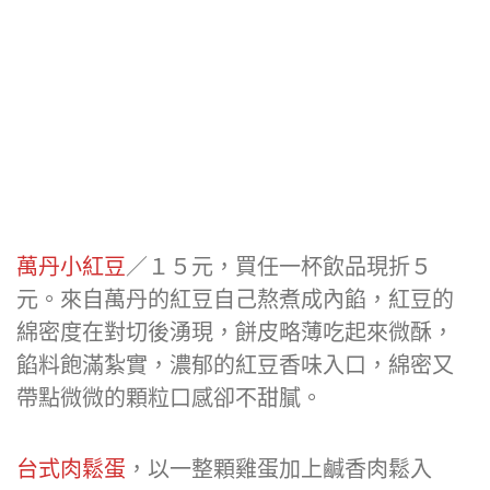
萬丹小紅豆
／１５元，買任一杯飲品現折５
元。來自萬丹的紅豆自己熬煮成內餡，紅豆的
綿密度在對切後湧現，餅皮略薄吃起來微酥，
餡料飽滿紮實，濃郁的紅豆香味入口，綿密又
帶點微微的顆粒口感卻不甜膩。
台式肉鬆蛋
，以一整顆雞蛋加上鹹香肉鬆入