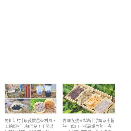
馬祖新村║最愛懷舊眷村風，
青畑九號豆製所║浮誇系車輪
IG拍照打卡熱門點！咀嚼系
餅，像山一樣高爆內餡，多