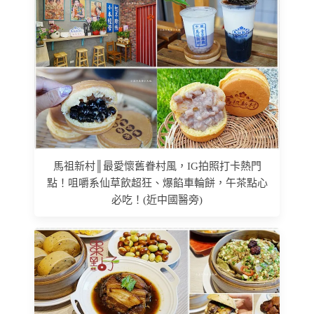
馬祖新村║最愛懷舊眷村風，IG拍照打卡熱門
點！咀嚼系仙草飲超狂、爆餡車輪餅，午茶點心
必吃！(近中國醫旁)