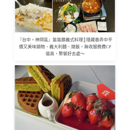
『台中。神岡區』笛笛饌義式料理║隱藏巷弄中平
價又美味鍋物、義大利麵、燉飯，無收服務費CP
值高，聚餐好去處～