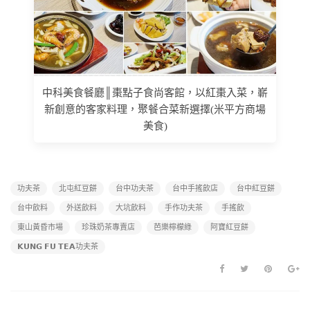
中科美食餐廳║棗點子食尚客館，以紅棗入菜，嶄
新創意的客家料理，聚餐合菜新選擇(米平方商場
美食)
功夫茶
北屯紅豆餅
台中功夫茶
台中手搖飲店
台中紅豆餅
台中飲料
外送飲料
大坑飲料
手作功夫茶
手搖飲
東山黃昏市場
珍珠奶茶專賣店
芭樂檸檬綠
阿寶紅豆餅
𝗞𝗨𝗡𝗚 𝗙𝗨 𝗧𝗘𝗔功夫茶