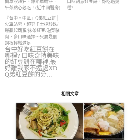
仙草飲超狂、爆餡車輪餅，
口味創意紅豆餅，你吃過幾
午茶點心必吃！(近中國醫旁)
種?
『台中。中區』Q弟紅豆餅║
火車站旁，超夯卡士達珍珠/
爆漿起司蛋/抹茶紅豆/泡菜豬
肉，多口味選擇～只要幾個
銅板輕鬆滿足
台中好吃紅豆餅在
哪裡? 口味奇特美味
的紅豆餅在哪裡,最
好離我家不遠處XD
Q弟紅豆餅的分…
相關文章