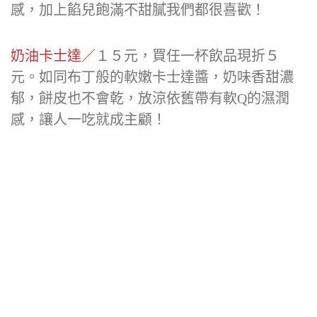
感，加上餡兒飽滿不甜膩我們都很喜歡！
奶油卡士達／
１５元，買任一杯飲品現折５
元。如同布丁般的軟嫩卡士達醬，奶味香甜濃
郁，餅皮也不會乾，放涼依舊帶有軟Q的濕潤
感，讓人一吃就成主顧！