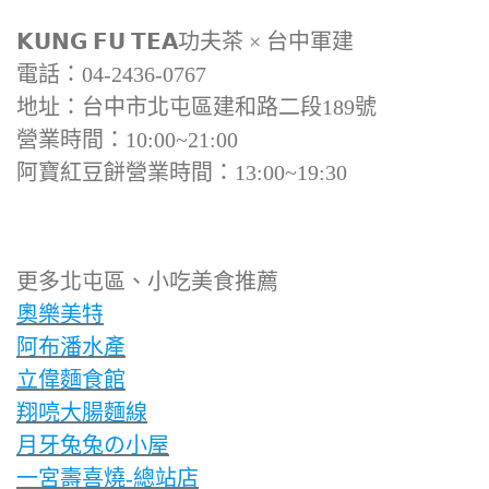
𝗞𝗨𝗡𝗚 𝗙𝗨 𝗧𝗘𝗔功夫茶 × 台中軍建
電話：04-2436-0767
地址：台中市北屯區建和路二段189號
營業時間：10:00~21:00
阿寶紅豆餅營業時間：13:00~19:30
更多北屯區、小吃美食推薦
奧樂美特
阿布潘水產
立偉麵食館
翔喨大腸麵線
月牙兔兔の小屋
一宮壽喜燒-總站店