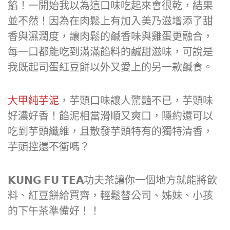
餡！一開始我以為這口味吃起來會很乾，結果
並不然！因為在肉鬆上有加入美乃滋增添了甜
香與濕潤度，讓肉鬆的鹹香味與雞蛋更融合，
每一口都能吃到滿滿餡料的鹹甜滋味，可說是
我既起司蛋紅豆餅以外又愛上的另一款鹹食。
大甲純芋泥
，芋頭口味讓人驚豔不已，芋頭味
好濃好香！餡泥相當滑順又爽口，隱約還可以
吃到芋頭纖維，且散發芋頭特有的獨特清香，
芋頭控還不衝嗎？
𝗞𝗨𝗡𝗚 𝗙𝗨 𝗧𝗘𝗔功夫茶讓你一個地方就能將飲
料、紅豆餅給買齊，輕鬆替公司、姊妹、小孩
的下午茶準備好！！