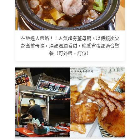
在地達人帶路！！人氣超夯薑母鴨，以傳統炭火
熬煮薑母鴨，湯頭溫潤香甜，晚餐宵夜都適合聚
餐（可外帶、訂位）