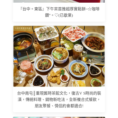
『台中。東區』下午茶首推超厚實鬆餅~☆咖啡
鑚°。♡(已歇業)
台中南屯║重現舊時茶館文化，復古V S時尚的裝
潢，傳統料理、鍋物新吃法，全新複合式餐飲，
朋友聚餐、情侶約會都適合!