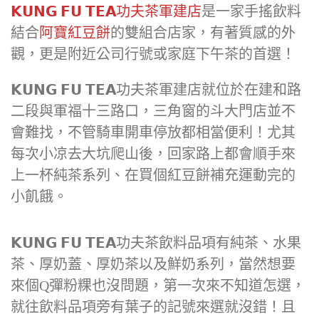
𝗞𝗨𝗡𝗚 𝗙𝗨 𝗧𝗘𝗔功夫茶軍建店
是一家手搖飲料
結合
阿寶紅豆餅
的雙組合店家，有著質感的外
觀，更是附近公司行號或家庭下午茶的首選！
𝗞𝗨𝗡𝗚 𝗙𝗨 𝗧𝗘𝗔功夫茶軍建店就位於在建和路
二段與軍福十三路口，三角窗的斗大門店並不
會難找，不管騎車開車停放都相當便利！尤其
每次小凉去大坑爬山後，回家路上都會順手來
上一杯純茶系列、在買個紅豆餅補充運動完的
小飢餓。
𝗞𝗨𝗡𝗚 𝗙𝗨 𝗧𝗘𝗔功夫茶飲料品項有純茶、水果
茶、厚奶蓋、厚奶茶以及鮮奶系列，當然想要
來個Q彈粉粿也沒問題，第一次來不知道怎選，
就往飲料品項旁有葉子的記號來選就沒錯！且