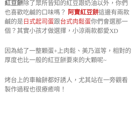
紅豆餅
除了眾所皆知的紅豆跟奶油以外，你們
也喜歡吃鹹的口味嗎？
阿寶紅豆餅
這邊有兩款
鹹的是
日式起司蛋
跟
台式肉鬆蛋
你們會選那一
個？其實小孩才做選擇，小涼兩款都愛XD
因為給了一整顆蛋+上肉鬆、美乃滋等，相對的
厚度也比一般的紅豆餅要來的大顆呢~
烤台上的車輪餅都好誘人，尤其站在一旁觀看
製作過程也很療癒唷！