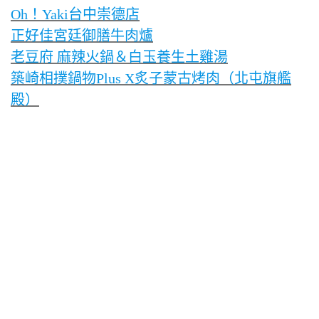
Oh！Yaki台中崇德店
正好佳宮廷御膳牛肉爐
老豆府 麻辣火鍋＆白玉養生土雞湯
築崎相撲鍋物Plus X炙子蒙古烤肉（北屯旗艦
殿）