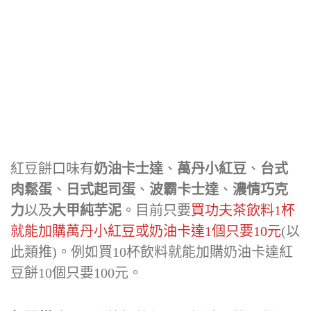
紅豆餅口味有
奶油卡士達
、
萬丹小紅豆
、
台式
肉鬆蛋
、
日式起司蛋
、
波霸卡士達
、
濃情巧克
力
以及
大甲純芋泥
。目前只要
買功夫茶飲料1杯
就能加購萬丹小紅豆或奶油卡達1個只要10元
(以
此類推)。例如買10杯飲料就能加購奶油卡達紅
豆餅10個只要100元。