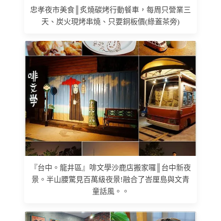
忠孝夜市美食║炙燒碳烤行動餐車，每周只營業三
天、炭火現烤串燒、只要銅板價(綠蓋茶旁)
『台中。龍井區』啡文學沙鹿店搬家囉║台中新夜
景。半山腰驚見百萬級夜景!融合了峇厘島與文青
童話風。。