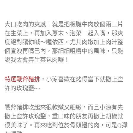
大口吃肉的爽感！就是把板腱牛肉放個兩三片
在生菜上，再加入蔥末、泡菜一起入嘴，那爽
度絕對讓你喊～喔依西，尤其肉嫩加上肉汁整
個宣洩再嘴巴內，那細細咀嚼中的風味，只能
說我太會弄生菜包肉囉！
特選戰斧豬排
，小涼喜歡在烤得當下就撒上些
許的玫瑰鹽~~
戰斧豬排吃起來很軟嫩又細緻，而且小涼有先
撒上些許玫瑰鹽，重口味的朋友再撒上胡椒就
很美味了。再來吃到位於骨頭邊的肉，可是Q彈