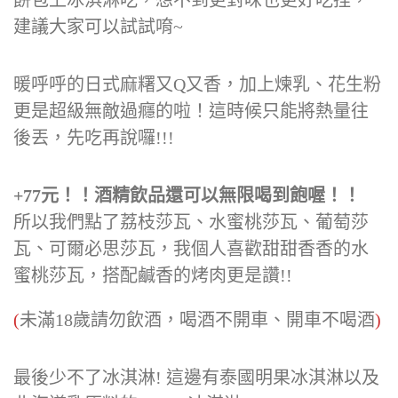
餅包上冰淇淋吃，想不到更對味也更好吃捏，
建議大家可以試試唷~
暖呼呼的日式麻糬又Q又香，加上煉乳、花生粉
更是超級無敵過癮的啦！這時候只能將熱量往
後丟，先吃再說囉!!!
+77元！！酒精飲品還可以無限喝到飽喔！！
所以我們點了荔枝莎瓦、水蜜桃莎瓦、葡萄莎
瓦、可爾必思莎瓦，我個人喜歡甜甜香香的水
蜜桃莎瓦，搭配鹹香的烤肉更是讚!!
(
未滿18歲請勿飲酒，喝酒不開車、開車不喝酒
)
最後少不了冰淇淋! 這邊有泰國明果冰淇淋以及