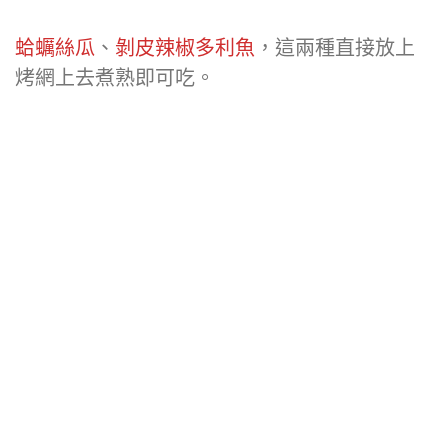
蛤蠣絲瓜
、
剝皮辣椒多利魚
，這兩種直接放上
烤網上去煮熟即可吃。