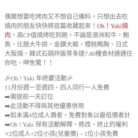
偶爾想要吃烤肉又不想自己備料，只想出去吃
燒肉的朋友快快將這篇收藏起來！
Oh！Yaki燒
肉
，高CP值燒烤吃到飽，不論是澳洲和牛，鮑
魚、比臉大牛排、金鑽大蝦，櫻桃鴨胸、日式
大阪燒、韓式石鍋拌飯等多達7.80種食材通通任
你吃、呷免驚！！
🎉Oh ! Yaki 年終慶活動🎉
11月份週一至週四、四人同行一人免費
➡️需提前一天訂位
➡️此活動不得與其他優惠併用
➡️如未滿4位成人價者，免費對象以最低價者計
➡️Oh ! Yaki 保有活動解釋、修改、終止的權利
⭐️2位成人+2位小孩(兒童價) – 1位小孩免費