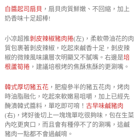
白醬起司扇貝
，扇貝肉質鮮嫩、不回縮，加上
奶香味十足超棒!
小凉超推
剝皮辣椒豬肉捲
(左)，柔軟帶油花的肉
質包裹著剝皮辣椒，吃起來鹹香十足，剝皮辣
椒的微辣風味讓層次明顯又不膩嘴。右邊是
培
根蘆筍捲
，建議培根烤的焦酥焦酥的更涮嘴。
韓式厚切豬五花
，肥瘦參半的豬五花肉，烤肉
時油脂融化，吃起來軟嫩易咀嚼，加上已經先
醃漬韓式醬料，單吃即可唷！
古早味鹹豬肉
(右)，烤好後切上一塊塊單吃很夠味，包在生菜
內吃更爽口，而且會有種停不了的涮嘴，這鹹
豬肉一點都不會過鹹唷。