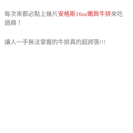
每次來都必點上幾片
安格斯16oz嫩肩牛排
來吃
過癮！
讓人一手無法掌握的牛排真的超誇張!!!