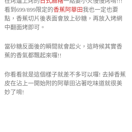
在烤爐上烤的
日式麻糬
一點要小火慢慢烤唷!!!
看到699/899限定的
香蕉阿華田
我也一定也要
點，香蕉切片後表面會放上砂糖，再放入烤網
中翻面烤即可。
當砂糖反面後的瞬間就會起火，這時候其實香
蕉的香氣都飄起來囉!!
你看看就是這個樣子就差不多可以囉! 去掉香蕉
皮在沾上一開始附的阿華田沾著吃味道就很美
妙了唷!