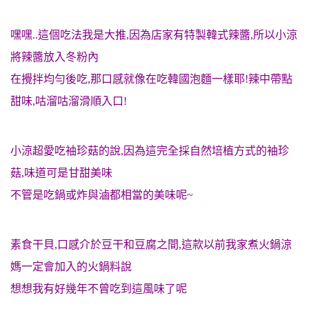
嘿嘿..這個吃法我是大推,因為店家有特製韓式辣醬,所以小涼
將辣醬放入冬粉內
在攪拌均勻後吃,那口感就像在吃韓國泡麵一樣耶!辣中帶點
甜味,咕溜咕溜滑順入口!
小涼超愛吃袖珍菇的說,因為這完全採自然培植方式的袖珍
菇,味道可是甘甜美味
不管是吃鍋或炸與滷都相當的美味呢~
素食干貝,口感介於豆干和豆腐之間,這款以前我家煮火鍋涼
媽一定會加入的火鍋料說
想想我有好幾年不曾吃到這風味了呢