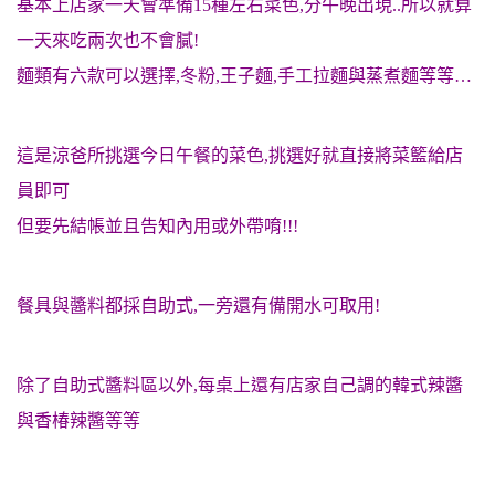
基本上店家一天會準備15種左右菜色,分午晚出現..所以就算
一天來吃兩次也不會膩!
麵類有六款可以選擇,冬粉,王子麵,手工拉麵與蒸煮麵等等…
這是涼爸所挑選今日午餐的菜色,挑選好就直接將菜籃給店
員即可
但要先結帳並且告知內用或外帶唷!!!
餐具與醬料都採自助式,一旁還有備開水可取用!
除了自助式醬料區以外,每桌上還有店家自己調的韓式辣醬
與香椿辣醬等等