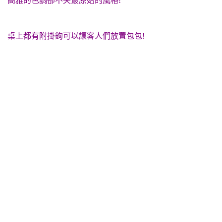
高雅的色調卻不失最原始的風格!
桌上都有附掛鉤可以讓客人們放置包包!