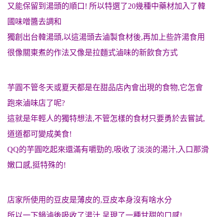
又能保留到湯頭的順口! 所以特選了20幾種中藥材加入了韓
國味噌醬去調和
獨創出台韓湯頭,以這湯頭去滷製食材後,再加上些許湯食用
很像關東煮的作法又像是拉麵式滷味的新飲食方式
芋圓不管冬天或夏天都是在甜品店內會出現的食物,它怎會
跑來滷味店了呢?
這就是年輕人的獨特想法,不管怎樣的食材只要勇於去嘗試,
道道都可變成美食!
QQ的芋圓吃起來還滿有嚼勁的,吸收了淡淡的湯汁,入口那滑
嫩口感,挺特殊的!
店家所使用的豆皮是薄皮的,豆皮本身沒有啥水分
所以一下鍋滷後吸收了湯汁,呈現了一種甘甜的口感!