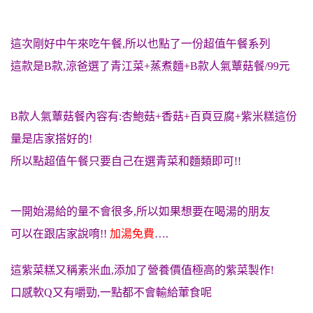
這次剛好中午來吃午餐,所以也點了一份超值午餐系列
這款是B款,涼爸選了青江菜+蒸煮麵+B款人氣蕈菇餐/99元
B款人氣蕈菇餐內容有:杏鮑菇+香菇+百頁豆腐+紫米糕這份
量是店家搭好的!
所以點超值午餐只要自己在選青菜和麵類即可!!
一開始湯給的量不會很多,所以如果想要在喝湯的朋友
可以在跟店家說唷!!
加湯免費
….
這紫菜糕又稱素米血,添加了營養價值極高的紫菜製作!
口感軟Q又有嚼勁,一點都不會輸給葷食呢