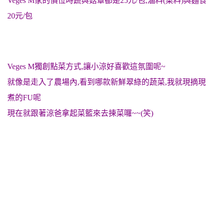
Veges M家的價位時蔬與菇蕈都是25元/包,滷料(菜料)與麵食
20元/包
Veges M獨創點菜方式,讓小涼好喜歡這氛圍呢~
就像是走入了農場內,看到哪款新鮮翠綠的蔬菜,我就現摘現
煮的FU呢
現在就跟著涼爸拿起菜籃來去揀菜囉~~(笑)