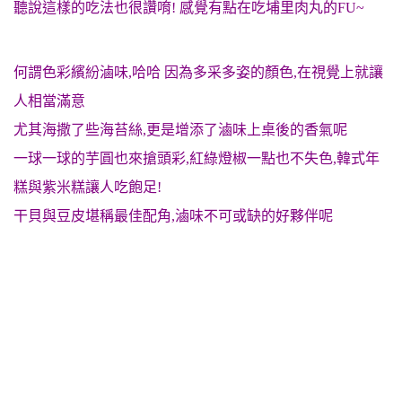
聽說這樣的吃法也很讚唷! 感覺有點在吃埔里肉丸的FU~
何謂色彩繽紛滷味,哈哈 因為多采多姿的顏色,在視覺上就讓
人相當滿意
尤其海撒了些海苔絲,更是增添了滷味上桌後的香氣呢
一球一球的芋圓也來搶頭彩,紅綠燈椒一點也不失色,韓式年
糕與紫米糕讓人吃飽足!
干貝與豆皮堪稱最佳配角,滷味不可或缺的好夥伴呢