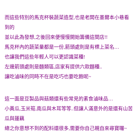
而這些特別的馬克杯裝蔬菜造型,也是老闆在墨爾本小巷看
到的
並以此為發想,之後回來便慢慢開始籌備這間店!!
馬克杯內的蔬菜量都是一份,箭頭處則是有標上菜名…
也讓我們這些年輕人可以更認識菜種!
左邊箭頭處則是麵類區,店家有提供六款麵種..
讓吃滷味的同時不在是吃巧也要吃飽呢~
這一面是豆製品與菇類還有些常見的素食滷味品…
小黃瓜,玉米筍,南瓜與木耳等等..但讓人滿意外的是還有山苦
瓜與蓮藕
總之你意想不到的配料還很多,需要你自己親自來尋寶囉~