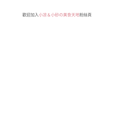
歡迎加入
小凉＆小砂の美食天地
粉絲頁