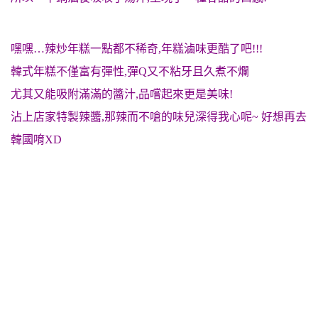
嘿嘿…辣炒年糕一點都不稀奇,年糕滷味更酷了吧!!!
韓式年糕不僅富有彈性,彈Q又不粘牙且久煮不爛
尤其又能吸附滿滿的醬汁,品嚐起來更是美味!
沾上店家特製辣醬,那辣而不嗆的味兒深得我心呢~ 好想再去
韓國唷XD