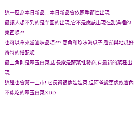
這一區為本日新品…本日新品會依照季節性出現
最讓人想不到的是芋圓的出現,它不是應該出現在甜湯裡的
東西嗎??
也可以拿來當滷味品項??? 菱角和珍味海瓜子,番茄與地瓜好
奇特的搭配呢
最上角則是翠玉白菜,店長家是蔬菜批發商,有最新的菜種出
現
這邊也會第一上市! 它長得很像娃娃菜,但阿爸說更像故宮內
不能吃的翠玉白菜XDD