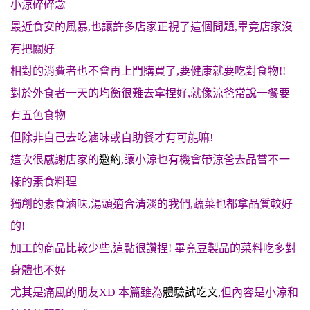
小涼碎碎念
最近食安的風暴,也讓許多店家正視了這個問題,畢竟店家沒
有把關好
相對的消費者也不會再上門購買了,要健康就要吃對食物!!
對於外食者一天的均衡很難去拿捏好,就像涼爸常說一餐要
有五色食物
但除非自己去吃滷味或自助餐才有可能嘛!
這次很感謝店家的
邀約
,讓小涼也有機會帶涼爸去品嘗不一
樣的素食料理
獨創的素食滷味,湯頭適合清淡的我們,蔬菜也都拿品質較好
的!
加工的商品比較少些,這點很讚捏! 畢竟豆製品的菜料吃多對
身體也不好
尤其是痛風的朋友XD 本篇雖為
體驗試吃文
,但內容是小涼和