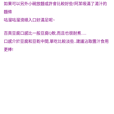
如果可以另外小碗放麵或許會比較好些!阿某吸滿了湯汁的
麵條
咕溜咕溜滑順入口好滿足呢~
百頁豆腐口感
比一般豆腐Q軟,而且也很耐煮….
口感介於豆腐和豆乾中間,單吃比較淡些..建議沾取醬汁食用
更棒!