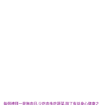
每個禮拜一是無肉日,少吃肉多吃蔬菜,除了有益身心健康之