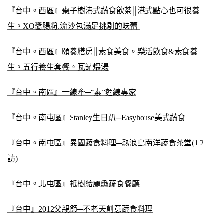
『台中。西區』棗子樹港式蔬食飲茶║港式點心也可很養
生。XO醬腸粉.流沙包滿足挑剔的味蕾
『台中。西區』頤養膳房║素食美食。樂活飲食&素食養
生。五行養生套餐。瓦罐煨湯
『台中。南區』一線牽─”素”麵線專家
『台中。南屯區』Stanley生日趴─Easyhouse美式蔬食
『台中。南屯區』異國蔬食料理─熱浪島南洋蔬食茶堂(1.2
訪)
『台中。北屯區』祇樹給麗緻蔬食餐廳
『台中』2012父親節─不老天創意蔬食料理