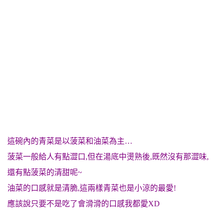
這碗內的青菜是以菠菜和油菜為主…
菠菜一般給人有點澀口,但在湯底中燙熟後,既然沒有那澀味,
還有點
菠菜
的清甜呢~
油菜的口感就是清脆,這兩樣青菜也是小涼的最愛!
應該說只要不是吃了會滑滑的口感我都愛XD