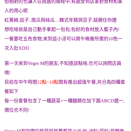
但相對的也讓人在挑選的過程中,有感受到店家對食材和客
人的用心呢
紅黃椒,茄子..南瓜與絲瓜…韓式年糕與豆子.菇類任你選
想吃啥就是自己動手拿起一包包,包好的食材放入籃子內!
一餐要吃五色食物,來到這小涼可以將午晚餐所需的10色一
次入肚XDD
第一次來到Veges M的朋友,不知道該點啥,也可以詢問店員
唷!
目前在中午時間
12點~14點
間有推出超值午餐,共分為四種套
餐如下
每一份套餐包含了一種蔬菜+一種麵類在加下圖ABCD選一,
價位也不同!