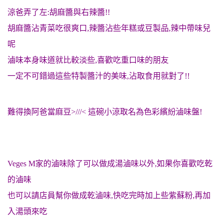
涼爸弄了左:胡麻醬與右辣醬!!
胡麻醬沾青菜吃很爽口,辣醬沾些年糕或豆製品,辣中帶味兒
呢
滷味本身味道就比較淡些,喜歡吃重口味的朋友
一定不可錯過這些特製醬汁的美味,沾取食用就對了!!
難得換阿爸當麻豆>///< 這碗小涼取名為色彩繽紛滷味盤!
Veges M家的滷味除了可以做成湯滷味以外,如果你喜歡吃乾
的滷味
也可以請店員幫你做成乾滷味,快吃完時加上些紫蘇粉,再加
入湯頭來吃