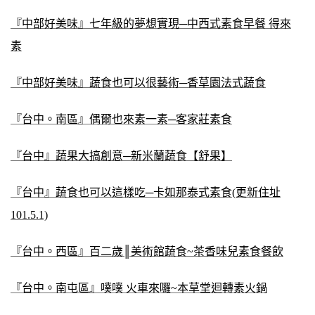
『中部好美味』七年級的夢想實現─中西式素食早餐 得來
素
『中部好美味』蔬食也可以很藝術─香草園法式蔬食
『台中。南區』偶爾也來素一素─客家莊素食
『台中』蔬果大搞創意─新米蘭蔬食【舒果】
『台中』蔬食也可以這樣吃─卡如那泰式素食(更新住址
101.5.1)
『台中。西區』百二歲║美術館蔬食~茶香味兒素食餐飲
『台中。南屯區』噗噗 火車來囉~本草堂迴轉素火鍋