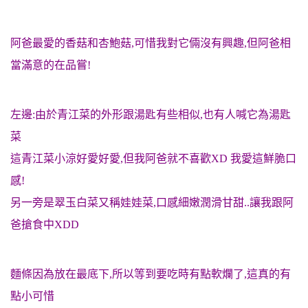
阿爸最愛的香菇和杏鮑菇,可惜我對它倆沒有興趣,但阿爸相
當滿意的在品嘗!
左邊:由於青江菜的外形跟湯匙有些相似,也有人喊它為湯匙
菜
這青江菜小涼好愛好愛,但我阿爸就不喜歡XD 我愛這鮮脆口
感!
另一旁是翠玉白菜又稱娃娃菜,口感細嫩潤滑甘甜..讓我跟阿
爸搶食中XDD
麵條因為放在最底下,所以等到要吃時有點軟爛了,這真的有
點小可惜