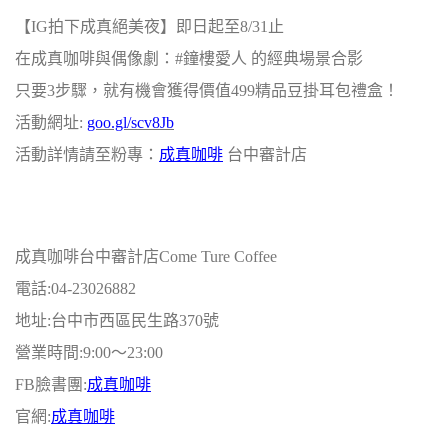
【IG拍下成真絕美夜】即日起至8/31止
在成真咖啡與偶像劇：#鐘樓愛人 的經典場景合影
只要3步驟，就有機會獲得價值499精品豆掛耳包禮盒！
活動網址:
goo.gl/scv8Jb
活動詳情請至粉專：
成真咖啡
台中審計店
成真咖啡台中審計店Come Ture Coffee
電話:04-23026882
地址:台中市西區民生路370號
營業時間:9:00～23:00
FB臉書團:
成真咖啡
官網:
成真咖啡