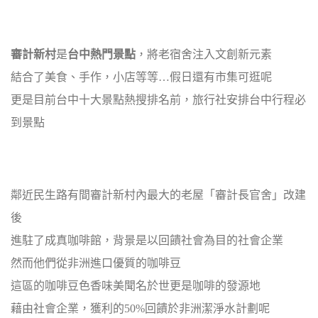
審計新村
是
台中熱門景點
，將老宿舍注入文創新元素
結合了美食、手作，小店等等…假日還有市集可逛呢
更是目前台中十大景點熱搜排名前，旅行社安排台中行程必
到景點
鄰近民生路有間審計新村內最大的老屋「審計長官舍」改建
後
進駐了成真咖啡館，背景是以回饋社會為目的社會企業
然而他們從非洲進口優質的咖啡豆
這區的咖啡豆色香味美聞名於世更是咖啡的發源地
藉由社會企業，獲利的50%回饋於非洲潔淨水計劃呢