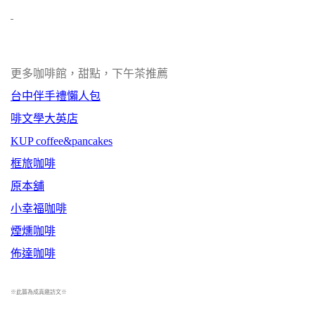
更多咖啡館，甜點，下午茶推薦
台中伴手禮懶人包
啡文學大英店
KUP coffee&pancakes
框旅咖啡
原本舖
小幸福咖啡
煙燻咖啡
佈達咖啡
※此篇為成真邀訪文※