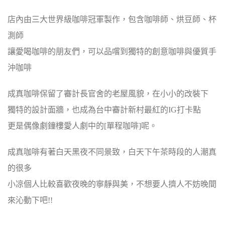
店內由三大世界級咖啡冠軍製作，包含咖啡師、烘豆師、杯
測師
讓愛喝咖啡的朋友們，可以品嚐到獨特的創意咖啡與優質手
沖咖啡
成真咖啡保留了審計長官舍的老屋風貌，在小小的改裝下
獨特的設計面牆，也成為台中審計新村最紅的IG打卡點
更是偶像劇鐘樓愛人劇中的[單程咖啡]呢。
成真咖啡有著白天黑夜不同景致，白天下午茶時段的人潮真
的很多
小凉個人比較喜歡夜晚的寧靜與美，不想要人擠人不妨晚間
來沁動下吧!!