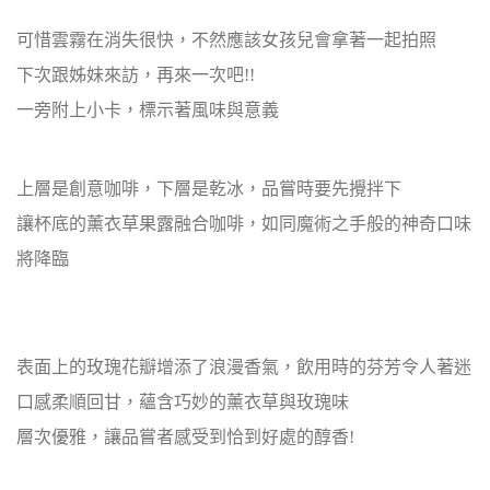
可惜雲霧在消失很快，不然應該女孩兒會拿著一起拍照
下次跟姊妹來訪，再來一次吧!!
一旁附上小卡，標示著風味與意義
上層是創意咖啡，下層是乾冰，品嘗時要先攪拌下
讓杯底的薰衣草果露融合咖啡，如同魔術之手般的神奇口味
將降臨
表面上的玫瑰花瓣增添了浪漫香氣，飲用時的芬芳令人著迷
口感
柔順回甘，蘊含巧妙的薰衣草與玫瑰味
層次優雅，讓品嘗者感受到恰到好處的醇香!