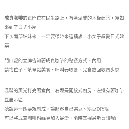
成真咖啡
的正門位在民生路上，有著溫馨的木板建築，宛如
來到了日式小屋
下次南部姊妹來，一定要帶她來這插旗，小女子超愛日式建
築
門口處的立牌告知著成真咖啡的點餐方式，內用
請找位子、填單點美食、呼叫器取餐、完食放回收四步驟
溫馨的黃光打亮著室內，右邊是開放式廚房，左邊有著咖啡
豆展示區
聽說這一區要規劃成，讓顧客自己選豆、烘豆DIY呢
可以將
成真咖啡粉絲頁
加入最愛，隨時掌握最新資訊喔!