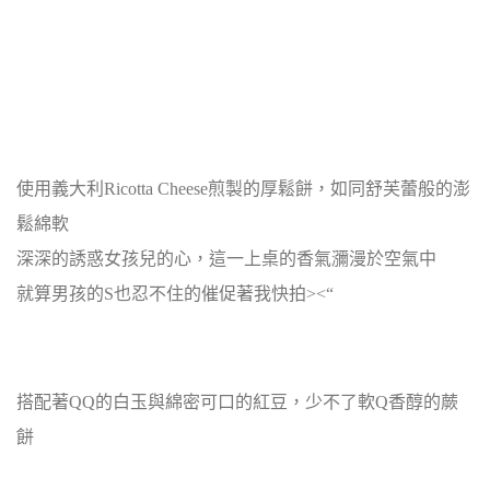
使用義大利Ricotta Cheese煎製的厚鬆餅，如同舒芙蕾般的澎
鬆綿軟
深深的誘惑女孩兒的心，這一上桌的香氣瀰漫於空氣中
就算男孩的S也忍不住的催促著我快拍><“
搭配著QQ的白玉與綿密可口的紅豆，少不了軟Q香醇的蕨
餅