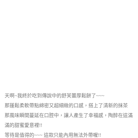
天啊~我終於吃到傳說中的舒芙蕾厚鬆餅了~~~
那蓬鬆柔軟帶點綿密又超細緻的
口感，搭上了清新的抹茶
那風味瞬間蔓延在口腔中，讓人產生了幸福感，陶醉在這滿
滿的甜蜜愛意裡!!
等待是值得的~~~ 這款只能內用無法外帶喔!!