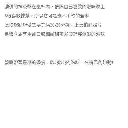
濃稠的抹茶醬在量杯內，依照自己喜歡的滋味淋上
S很喜歡抹茶，所以它可是毫不手軟的全淋
此款現點現做需要等候20-25分鐘，上桌拍好照片
建議立馬享用那
口感
細緻綿密尤如舒芙蕾般的滋味
蕨餅帶著黑糖的香氣，軟Q軟Q的滋味，在嘴巴內跳動!