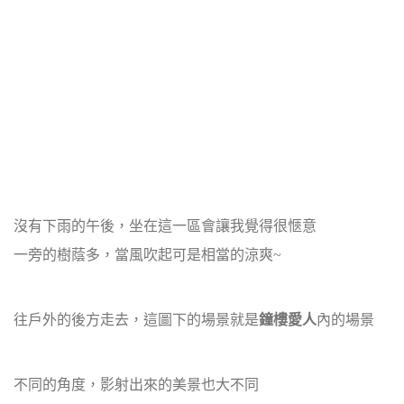
沒有下雨的午後，坐在這一區會讓我覺得很愜意
一旁的樹蔭多，當風吹起可是相當的涼爽~
往戶外的後方走去，這圖下的場景就是
鐘樓愛人
內的場景
不同的角度，影射出來的美景也大不同