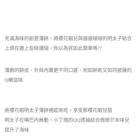
充滿海味的創意薄餅，將櫻花蝦兒與逼逼啵啵的明太子結合
上頭在撒上些綠珊瑚，你以為就如此簡單嗎??
薄脆的餅皮，外與內層更不同口感，宛如餅乾又如同披薩的
Q嫩滋味
將櫻花蝦明太子薄餅捲起來吃，享受那櫻花蝦甘甜
明太子在嘴巴內舞動，小丁塊的QQ透抽結合微微芥末味兒
提升了海味