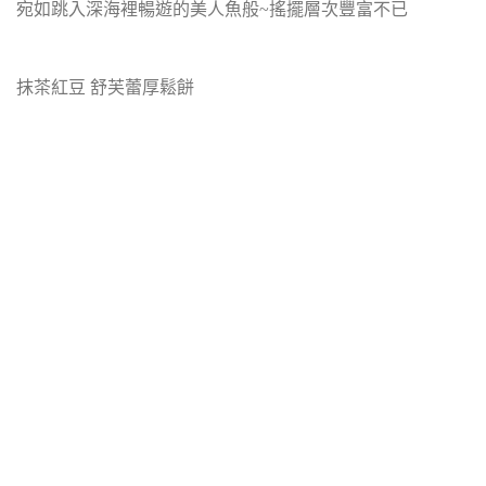
宛如跳入深海裡暢遊的美人魚般~搖擺層次豐富不已
抹茶紅豆 舒芙蕾厚鬆餅