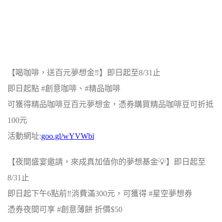
【喝咖啡，送百元夢想金‼】即日起至8/31止
即日起點 #創意咖啡、#精品咖啡
可獲得精品咖啡豆百元夢想金，憑券購買精品咖啡豆可折抵
100元
活動網址:
goo.gl/wYVWbi
【夜間盛宴邀請，來成真加值你的夢想基金💡】即日起至
8/31止
即日起下午6點前‼消費滿300元，可獲得 #星空夢想券
憑券夜間可享 #創意薄餅 折價$50