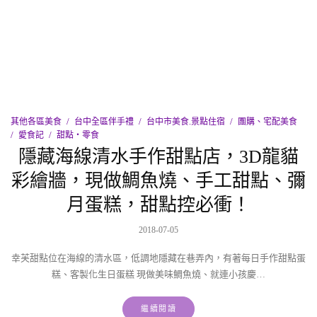
其他各區美食
台中全區伴手禮
台中市美食.景點住宿
團購、宅配美食
愛食記
甜點‧零食
隱藏海線清水手作甜點店，3D龍貓
彩繪牆，現做鯛魚燒、手工甜點、彌
月蛋糕，甜點控必衝！
2018-07-05
幸芙甜點位在海線的清水區，低調地隱藏在巷弄內，有著每日手作甜點蛋
糕、客製化生日蛋糕 現做美味鯛魚燒、就連小孩慶…
繼續閱讀