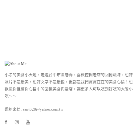
小凉的美食小天地，走遍台中市區巷弄，喜歡挖掘老店的回憶滋味，也許
照片不是最美，也許文字不是最優，但都是我們實實在在的美食心情！也
歡迎你推薦你心目中的回憶美食與愛店，讓更多人可以吃到好吃的大餐小
吃～～
邀約來信: sant628@yahoo.com.tw