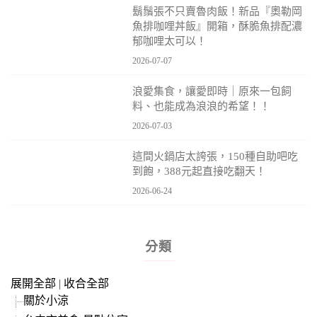
鬍鬚張不只賣魯肉飯！新品『奧勒岡
魚排咖哩丼飯』開箱，酥脆魚排配濃
郁咖哩太可以！
2026-07-07
浪愛集食，讓愛即時｜原來一包飼
料、也能成為浪浪的希望！！
2026-07-03
這間火鍋店太誇張，150種自助吧吃
到飽，388元起直接吃翻天！
2026-06-24
分類
展開全部
|
收合全部
關於小涼