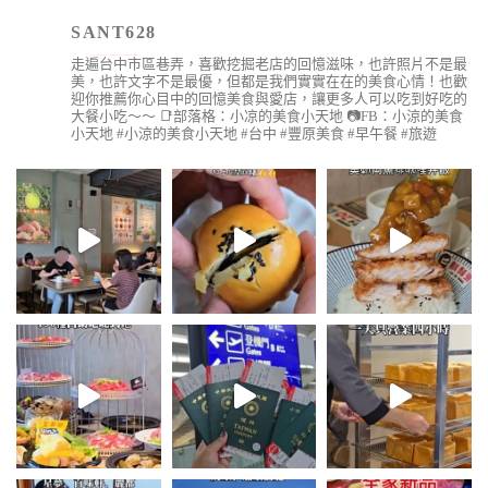
SANT628
走遍台中市區巷弄，喜歡挖掘老店的回憶滋味，也許照片不是最
美，也許文字不是最優，但都是我們實實在在的美食心情！也歡
迎你推薦你心目中的回憶美食與愛店，讓更多人可以吃到好吃的
大餐小吃～～
📑部落格：小凉的美食小天地
📷FB：小涼的美食
小天地
#小涼的美食小天地 #台中 #豐原美食 #早午餐 #旅遊