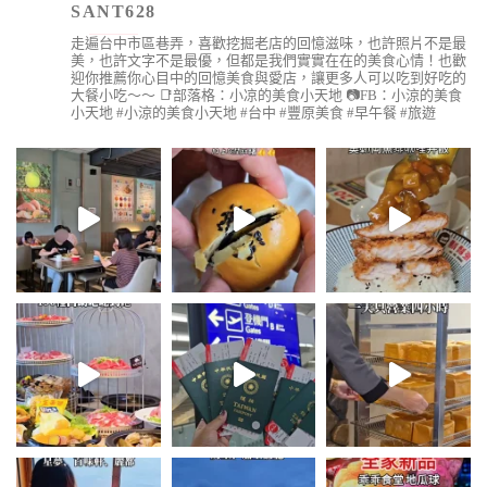
SANT628
走遍台中市區巷弄，喜歡挖掘老店的回憶滋味，也許照片不是最
美，也許文字不是最優，但都是我們實實在在的美食心情！也歡
迎你推薦你心目中的回憶美食與愛店，讓更多人可以吃到好吃的
大餐小吃～～
📑部落格：小凉的美食小天地
📷FB：小涼的美食
小天地
#小涼的美食小天地 #台中 #豐原美食 #早午餐 #旅遊