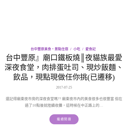
台中豐原美食‧景點住宿
小吃
愛食記
台中豐原』廟口鐵板燒║夜貓族最愛
深夜食堂，肉排蛋吐司、現炒飯麵、
飲品，現點現做任你挑(已遷移)
2017-07-25
還記得廟東夜市旁的深夜食堂嗎?? 廟東夜市內的美食很多也很豐富 但在
過了10點後就陸續收攤，這時候在中正路上的…
繼續閱讀