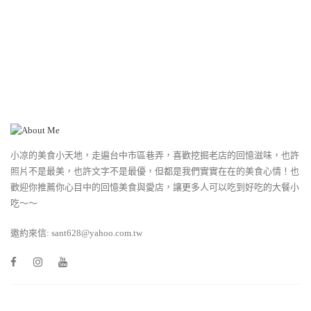
小凉的美食小天地，走遍台中市區巷弄，喜歡挖掘老店的回憶滋味，也許
照片不是最美，也許文字不是最優，但都是我們實實在在的美食心情！也
歡迎你推薦你心目中的回憶美食與愛店，讓更多人可以吃到好吃的大餐小
吃～～
邀約來信: sant628@yahoo.com.tw