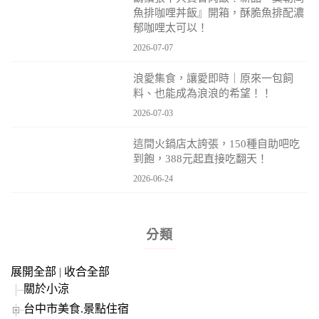
魚排咖哩丼飯』開箱，酥脆魚排配濃
郁咖哩太可以！
2026-07-07
浪愛集食，讓愛即時｜原來一包飼
料、也能成為浪浪的希望！！
2026-07-03
這間火鍋店太誇張，150種自助吧吃
到飽，388元起直接吃翻天！
2026-06-24
分類
展開全部
|
收合全部
關於小涼
台中市美食.景點住宿