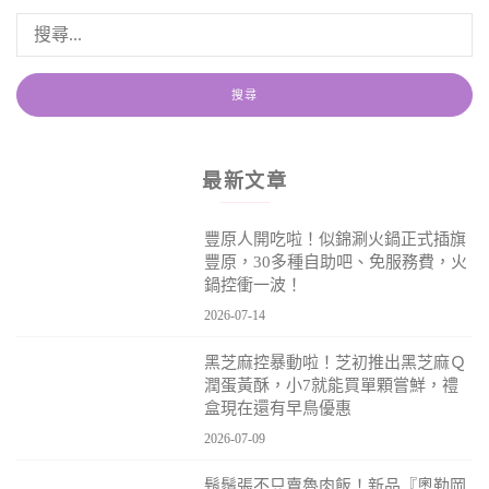
最新文章
豐原人開吃啦！似錦涮火鍋正式插旗
豐原，30多種自助吧、免服務費，火
鍋控衝一波！
2026-07-14
黑芝麻控暴動啦！芝初推出黑芝麻Ｑ
潤蛋黃酥，小7就能買單顆嘗鮮，禮
盒現在還有早鳥優惠
2026-07-09
鬍鬚張不只賣魯肉飯！新品『奧勒岡