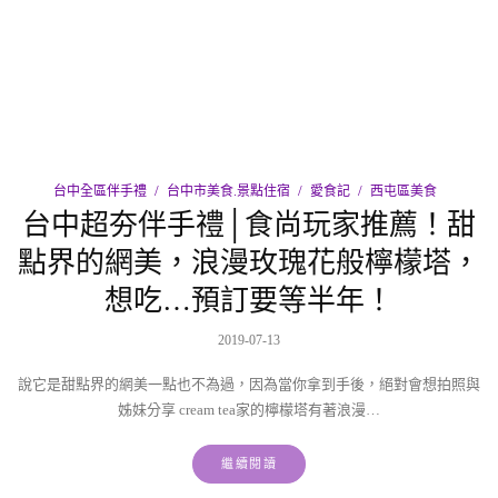
台中全區伴手禮
台中市美食.景點住宿
愛食記
西屯區美食
台中超夯伴手禮│食尚玩家推薦！甜
點界的網美，浪漫玫瑰花般檸檬塔，
想吃…預訂要等半年！
2019-07-13
說它是甜點界的網美一點也不為過，因為當你拿到手後，絕對會想拍照與
姊妹分享 cream tea家的檸檬塔有著浪漫…
繼續閱讀