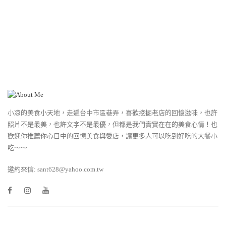
小凉的美食小天地，走遍台中市區巷弄，喜歡挖掘老店的回憶滋味，也許
照片不是最美，也許文字不是最優，但都是我們實實在在的美食心情！也
歡迎你推薦你心目中的回憶美食與愛店，讓更多人可以吃到好吃的大餐小
吃～～
邀約來信: sant628@yahoo.com.tw