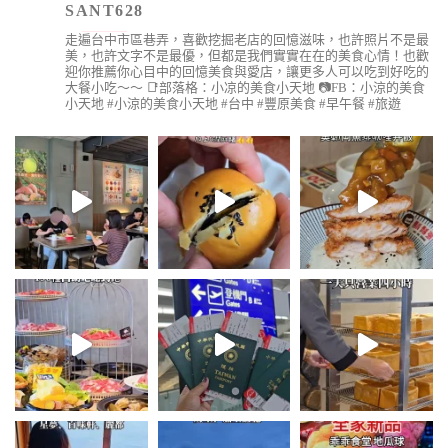
SANT628
走遍台中市區巷弄，喜歡挖掘老店的回憶滋味，也許照片不是最
美，也許文字不是最優，但都是我們實實在在的美食心情！也歡
迎你推薦你心目中的回憶美食與愛店，讓更多人可以吃到好吃的
大餐小吃～～
📑部落格：小凉的美食小天地
📷FB：小涼的美食
小天地
#小涼的美食小天地 #台中 #豐原美食 #早午餐 #旅遊