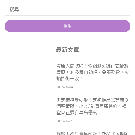
最新文章
豐原人開吃啦！似錦涮火鍋正式插旗
豐原，30多種自助吧、免服務費，火
鍋控衝一波！
2026-07-14
黑芝麻控暴動啦！芝初推出黑芝麻Ｑ
潤蛋黃酥，小7就能買單顆嘗鮮，禮
盒現在還有早鳥優惠
2026-07-09
鬍鬚張不只賣魯肉飯！新品『奧勒岡