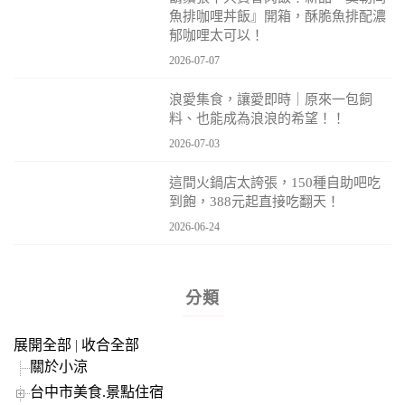
魚排咖哩丼飯』開箱，酥脆魚排配濃
郁咖哩太可以！
2026-07-07
浪愛集食，讓愛即時｜原來一包飼
料、也能成為浪浪的希望！！
2026-07-03
這間火鍋店太誇張，150種自助吧吃
到飽，388元起直接吃翻天！
2026-06-24
分類
展開全部
|
收合全部
關於小涼
台中市美食.景點住宿