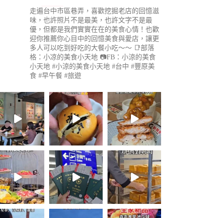
走遍台中市區巷弄，喜歡挖掘老店的回憶滋
味，也許照片不是最美，也許文字不是最
優，但都是我們實實在在的美食心情！也歡
迎你推薦你心目中的回憶美食與愛店，讓更
多人可以吃到好吃的大餐小吃～～
📑部落
格：小凉的美食小天地
📷FB：小涼的美食
小天地
#小涼的美食小天地 #台中 #豐原美
食 #早午餐 #旅遊