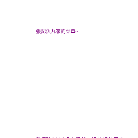
張記魚丸家的菜單~