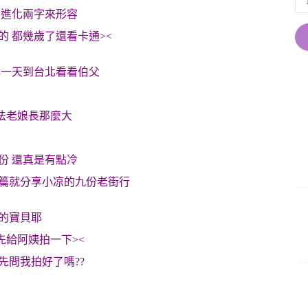
用進化兩字來形容
害的 都幾歲了還看卡通><
早一天到台北看看伯父
法老娘長那麼大
份 還真是有點冷
這篇就分享小凉的九份老街行
家的寶貝耶
先給阿姨拍一下><
先問我拍好了嗎??