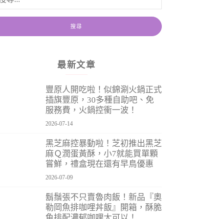
最新文章
豐原人開吃啦！似錦涮火鍋正式
插旗豐原，30多種自助吧、免
服務費，火鍋控衝一波！
2026-07-14
黑芝麻控暴動啦！芝初推出黑芝
麻Ｑ潤蛋黃酥，小7就能買單顆
嘗鮮，禮盒現在還有早鳥優惠
2026-07-09
鬍鬚張不只賣魯肉飯！新品『奧
勒岡魚排咖哩丼飯』開箱，酥脆
魚排配濃郁咖哩太可以！