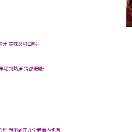
汁 美味又可口呢~
早喝到熱湯 胃都暖囉~
心理 想不到在九份老街內也有