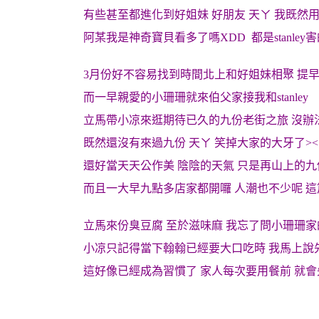
有些甚至都進化到好姐妹 好朋友 天ㄚ 我既然
阿某我是神奇寶貝看多了嗎XDD 都是stanley
3月份好不容易找到時間北上和好姐妹相聚 提
而一早親愛的小珊珊就來伯父家接我和stanley
立馬帶小凉來逛期待已久的九份老街之旅 沒辦
既然還沒有來過九份 天ㄚ 笑掉大家的大牙了><
還好當天天公作美 陰陰的天氣 只是再山上的九
而且一大早九點多店家都開囉 人潮也不少呢 
立馬來份臭豆腐 至於滋味麻 我忘了問小珊珊
小凉只記得當下翰翰已經要大口吃時 我馬上說
這好像已經成為習慣了 家人每次要用餐前 就會