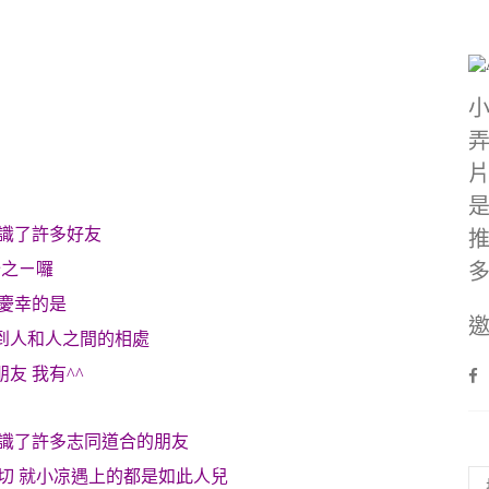
認識了許多好友
分之ㄧ囉
很慶幸的是
邀
到人和人之間的相處
友 我有^^
認識了許多志同道合的朋友
切 就小凉遇上的都是如此人兒