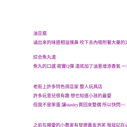
油豆腐
滷出來的味道相溢撲鼻 咬下去內吸附著大量的湯
綜合魚丸湯
魚丸的口感 密實Q彈 湯底加了油蔥增添香氣 一
老街上許多特色得店家 整人玩具店
許多玩意兒很有趣 想也知道小孩的最愛
但我不是笨蛋 讓stanley買回來整偶 所以快閃><
之前在親愛的小喬家有發現黃金泡芙 我就記在