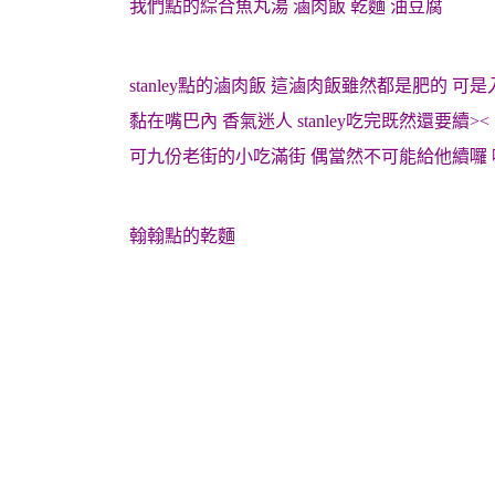
我們點的綜合魚丸湯 滷肉飯 乾麵 油豆腐
stanley點的滷肉飯 這滷肉飯雖然都是肥的 可
黏在嘴巴內 香氣迷人 stanley吃完既然還要續><
可九份老街的小吃滿街 偶當然不可能給他續囉 
翰翰點的乾麵