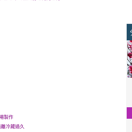
場製作
議離冷藏過久