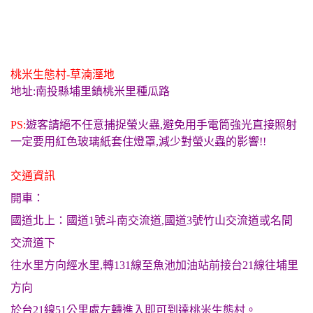
桃米生態村-草湳溼地
地址:南投縣埔里鎮桃米里種瓜路
PS:
遊客請絕不任意捕捉螢火蟲,避免用手電筒強光直接照射
一定要用紅色玻璃紙套住燈罩,減少對螢火蟲的影響!!
交通資訊
開車：
國道北上：國道1號斗南交流道,國道3號竹山交流道或名間
交流道下
往水里方向經水里,轉131線至魚池加油站前接台21線往埔里
方向
於台21線51公里處左轉進入即可到達桃米生態村。