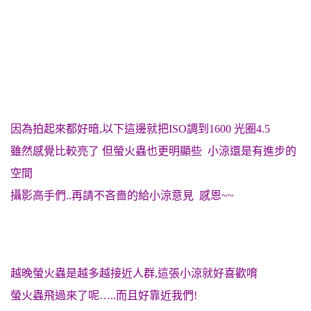
因為拍起來都好暗,以下這邊就把ISO調到1600 光圈4.5
雖然感覺比較亮了 但螢火蟲也更明顯些 小涼還是有進步的
空間
攝影高手們..再請不吝嗇的給小涼意見 感恩~~
越晚螢火蟲是越多越接近人群,這張小涼就好喜歡唷
螢火蟲飛過來了呢…..而且好靠近我們!