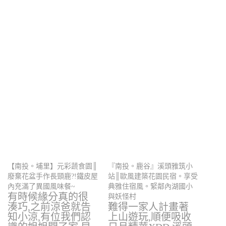
【南投。埔里】元彩蔬食園║
『南投。鹿谷』溪頭雅筑小
廢棄花盆手作長頸鹿?!鐵皮屋
站║歐風建築花園民宿。享受
內充滿了異國風味餐~
典雅住宿風。緊鄰內湖國小
有時候緣分真的很
與妖怪村
湊巧,之前涼爸就告
難得一家人計畫著
知小涼,有位我們認
上山遊玩,順便吸收