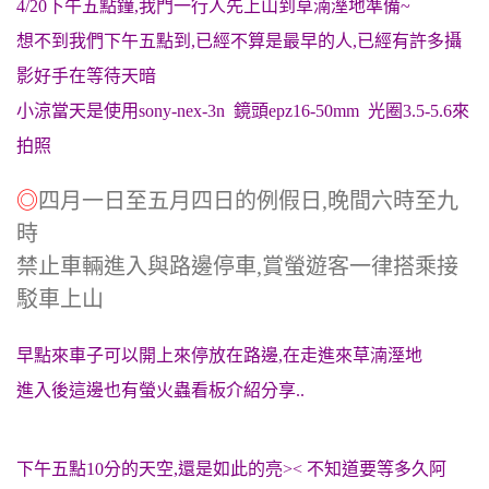
4/20下午五點鐘,我門一行人先上山到草湳溼地準備~
想不到我們下午五點到,已經不算是最早的人,已經有許多攝
影好手在等待天暗
小涼當天是使用sony-nex-3n 鏡頭epz16-50mm 光圈3.5-5.6來
拍照
◎
四月一日至五月四日的例假日,晚間六時至九
時
禁止車輛進入與路邊停車,賞螢遊客一律搭乘接
駁車上山
早點來車子可以開上來停放在路邊,在走進來草湳溼地
進入後這邊也有螢火蟲看板介紹分享..
下午五點10分的天空,還是如此的亮>< 不知道要等多久阿