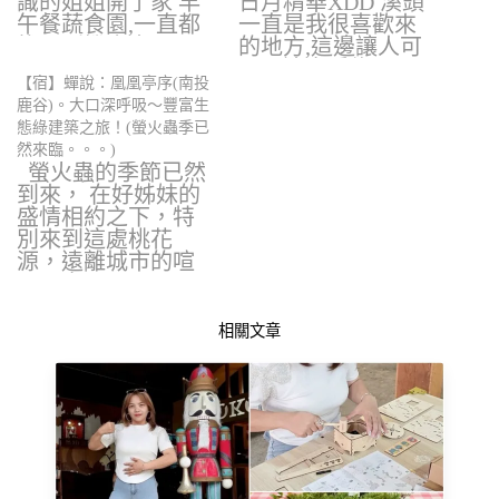
識的姐姐開了家 早
日月精華XDD 溪頭
午餐蔬食園,一直都
一直是我很喜歡來
找不到機會去…
的地方,這邊讓人可
以一邊享受綠…
【宿】蟬說：凰凰亭序(南投
鹿谷)。大口深呼吸～豐富生
態綠建築之旅！(螢火蟲季已
然來臨。。。)
螢火蟲的季節已然
到來， 在好姊妹的
盛情相約之下，特
別來到這處桃花
源，遠離城市的喧
囂，享…
相關文章