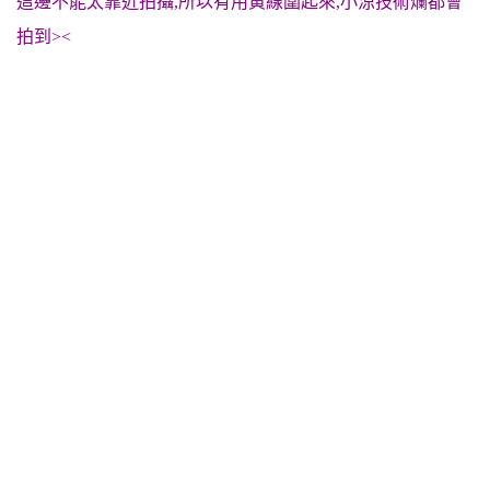
這邊不能太靠近拍攝,所以有用黃線圍起來,小涼技術爛都會
拍到><