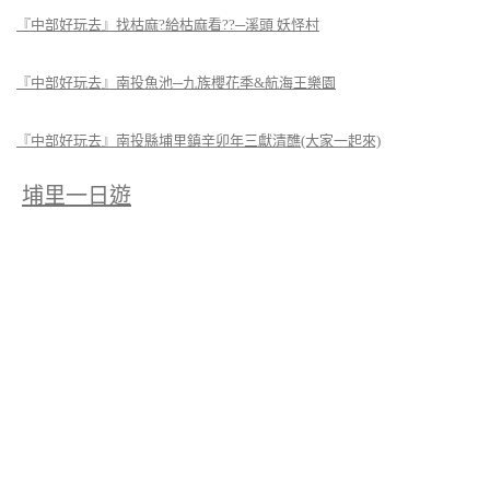
『中部好玩去』找枯麻?給枯麻看??─溪頭 妖怪村
『中部好玩去』南投魚池─九族櫻花季&航海王樂園
『中部好玩去』南投縣埔里鎮辛卯年三獻清醮(大家一起來)
埔里一日遊