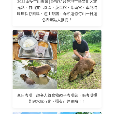
2022南投竹山燈會║燈會結合在地竹藝文化大放
光彩，竹山文化園區、菸葉館、紫南宮、車籠埔
斷層保存園區、遊山茶訪，春節連假竹山一日遊
必去景點大推薦！
享日咖啡｜超夯人氣寵物親子咖啡館，喝咖啡還
能跟水豚互動，還有可達鴨唷！！