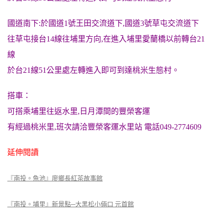
國道南下:於國道1號王田交流道下,國道3號草屯交流道下
往草屯接台14線往埔里方向,在進入埔里愛蘭橋以前轉台21
線
於台21線51公里處左轉進入即可到達桃米生態村。
搭車：
可搭乘埔里往返水里,日月潭間的豐榮客運
有經過桃米里,班次請洽豐榮客運水里站 電話049-2774609
延伸閱讀
『南投。魚池』廖鄉長紅茶故事館
『南投。埔里』新景點─大黑松小倆口 元首館