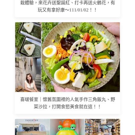
栽體驗，來花卉送聖誕紅、打卡再送火鶴花，有
玩又有拿好康～111/01/02！！
喜啵餐室｜懷舊氛圍裡的人氣手作三角飯丸、野
菜沙拉，打開食慾美食就在這！！