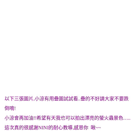
以下三張圖片,小涼有用疊圖試試看..疊的不好請大家不要跌
倒唷!
小涼會再加油!!希望有天我也可以拍出漂亮的螢火蟲景色…..
這次真的很感謝NINI的耐心教導,感恩你 啾~~