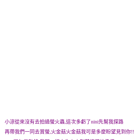
小涼從來沒有去拍過螢火蟲,這次多虧了nini先幫我探路
再帶我們一同去賞螢,火金菇火金菇我可是多麼盼望見到你!!