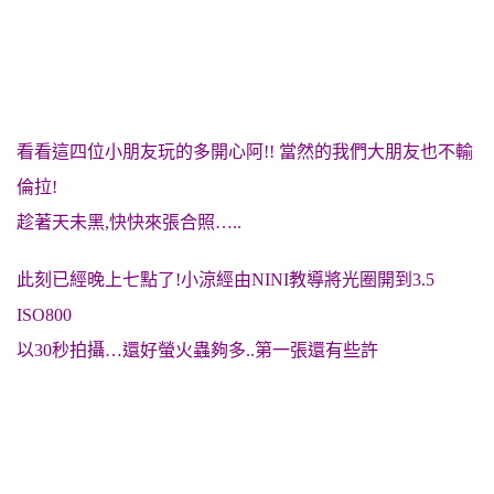
看看這四位小朋友玩的多開心阿!! 當然的我們大朋友也不輸
倫拉!
趁著天未黑,快快來張合照…..
此刻已經晚上七點了!小涼經由NINI教導將光圈開到3.5
ISO800
以30秒拍攝…還好螢火蟲夠多..第一張還有些許