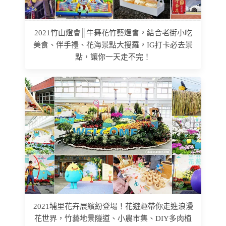
2021竹山燈會║牛舞花竹藝燈會，結合老街小吃
美食、伴手禮、花海景點大搜羅，IG打卡必去景
點，讓你一天走不完！
2021埔里花卉展繽紛登場！花遊趣帶你走進浪漫
花世界，竹藝地景隧道、小農市集、DIY多肉植