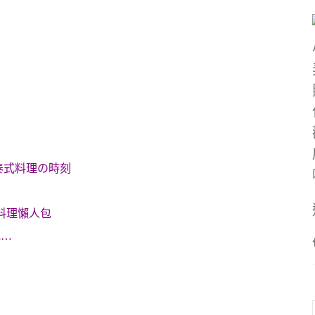
泰式料理の時刻
料理懶人包
飽…