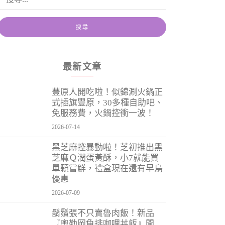
最新文章
豐原人開吃啦！似錦涮火鍋正
式插旗豐原，30多種自助吧、
免服務費，火鍋控衝一波！
2026-07-14
黑芝麻控暴動啦！芝初推出黑
芝麻Ｑ潤蛋黃酥，小7就能買
單顆嘗鮮，禮盒現在還有早鳥
優惠
2026-07-09
鬍鬚張不只賣魯肉飯！新品
『奧勒岡魚排咖哩丼飯』開