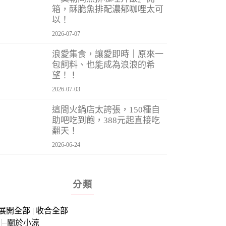
箱，酥脆魚排配濃郁咖哩太可
以！
2026-07-07
浪愛集食，讓愛即時｜原來一
包飼料、也能成為浪浪的希
望！！
2026-07-03
這間火鍋店太誇張，150種自
助吧吃到飽，388元起直接吃
翻天！
2026-06-24
分類
展開全部
|
收合全部
關於小涼