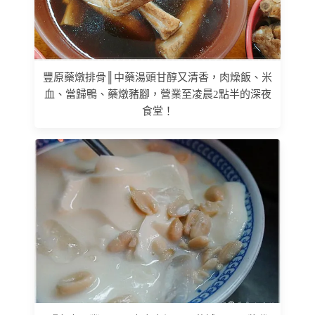
豐原藥燉排骨║中藥湯頭甘醇又清香，肉燥飯、米
血、當歸鴨、藥燉豬腳，營業至凌晨2點半的深夜
食堂！