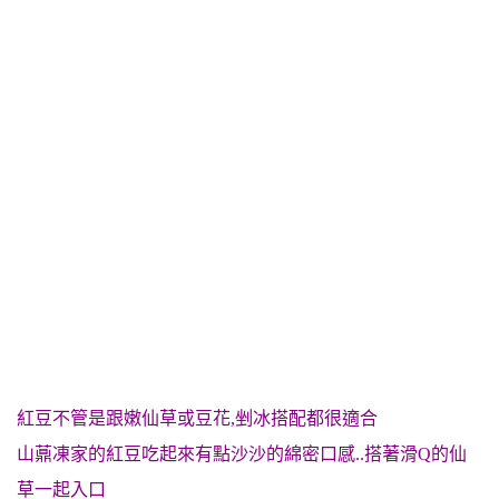
紅豆不管是跟嫩仙草或豆花,剉冰搭配都很適合
山薡凍家的紅豆吃起來有點沙沙的綿密口感..搭著滑Q的仙
草一起入口