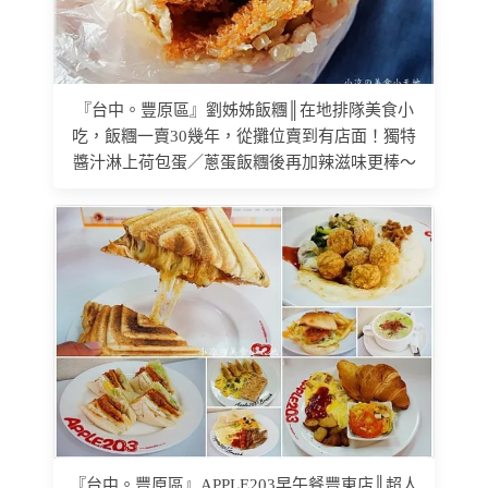
『台中。豐原區』劉姊姊飯糰║在地排隊美食小
吃，飯糰一賣30幾年，從攤位賣到有店面！獨特
醬汁淋上荷包蛋／蔥蛋飯糰後再加辣滋味更棒～
『台中。豐原區』APPLE203早午餐豐東店║超人