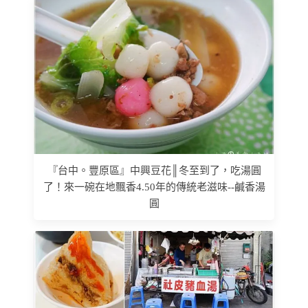
『台中。豐原區』中興豆花║冬至到了，吃湯圓
了！來一碗在地飄香4.50年的傳統老滋味--鹹香湯
圓