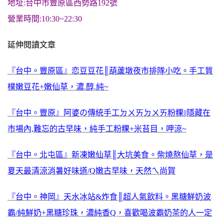
地址:台中市豐原區西勢路192號
營業時間:10:30~22:30
延伸閱讀文章
『台中。豐原區』恋豆豆花║葫蘆墩夜市排隊小吃。手工質
樸嫩豆花+嫩仙草，濃.醇.純~
『台中。豐原』阿婆の傳統手工ㄉㄨㄞㄉㄨㄞ粉粿||隱藏在
市場內,難忘的古早味，純手工粉粿+米苔目，呷涼~
『台中。北屯區』新凍嫩仙草║大坑美食。柴燒熬仙草，是
夏天最清涼消暑好味道/Q嫩古早味，天然ㄟ尚賀
『台中。神岡』天水冰站&炸食║超人氣飲料。黑糖鮮奶波
霸/純鮮奶+黑糖珍珠，濃純香Q，喜歡喝波霸奶茶的人一定