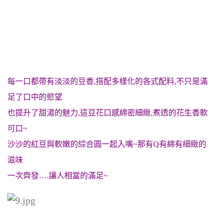
每一口都帶有淡淡的豆香,搭配多樣化的各式配料,不只是滿
足了口中的慾望
也提升了甜湯的魅力,這豆花口感
綿密細緻,煮透的花生香軟
可口~
沙沙的紅豆與軟嫩的綜合圓一起入嘴~那有Q有綿有細緻的
滋味
一次齊發….讓人相當的滿足~