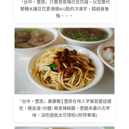
『台中。豐原』只賣宵夜場の豆花城。以豆漿代
替糖水讓豆花更滑順&Q勁的冷凍芋，錯過會後
悔。。。
『台中。豐原』康康豬║豐原在地人早餐就愛這樣
吃，豬血湯+炒麵+東泉辣椒醬。意猶未盡の古早
味，沒吃過就太可惜啦!(附停車場)