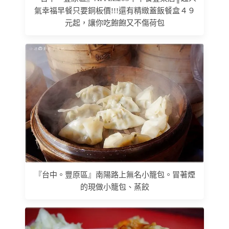
氣幸福早餐只要銅板價!!!還有精緻蓋飯餐盒４９
元起，讓你吃飽飽又不傷荷包
『台中。豐原區』南陽路上無名小籠包。冒著煙
的現做小籠包、蒸餃