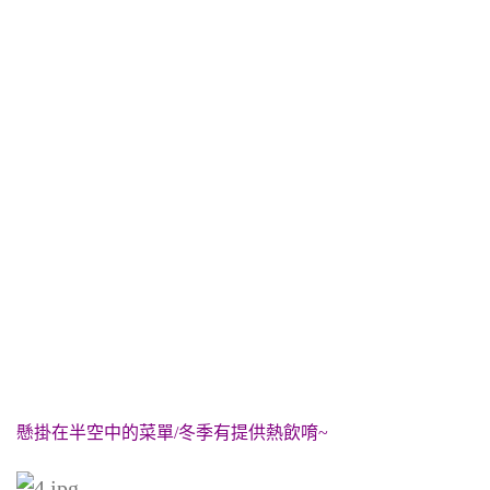
懸掛在半空中的菜單/冬季有提供熱飲唷~