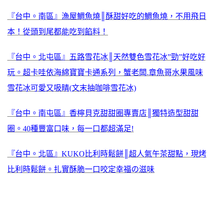
『台中。南區』漁屋鯛魚燒║酥甜好吃的鯛魚燒，不用飛日
本！從頭到尾都能吃到餡料！
『台中。北屯區』五路雪花冰║天然雙色雪花冰”勁”好吃好
玩。超卡哇依海綿寶寶卡通系列，蟹老闆.章魚哥水果風味
雪花冰可愛又吸睛(文末抽咖啡雪花冰)
『台中。南屯區』香檸貝克甜甜圈專賣店║獨特造型甜甜
圈。40種豐富口味，每一口都超滿足!
『台中。北區』KUKO比利時鬆餅║超人氣午茶甜點，現烤
比利時鬆餅。扎實酥脆一口咬定幸福の滋味