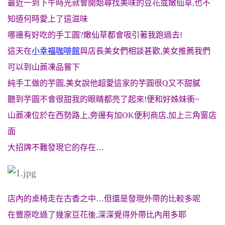
最近一到下午時光就會開始尋找美味的豆花或嫩仙草,也不
知道何時愛上了這滋味
哪邊有好吃的手工圓?嫩仙草都會吸引著我跑過去!
這天在
小幸福咖啡館
與店長美女們相談甚歡,美女推薦我們
可以到山薡凍品嘗下
純手工做的芋圓,美女說他超愛這家的芋圓很Q又不甜膩
聽到芋圓不會很甜我的眼睛都亮了起來!便和好姊妹衝~
山薡凍位於在西勢路上,旁邊有加OK便利商店,加上三角窗店
面
大招牌不難發現它的存在…
店內的桌椅走在古香之中…但還是發現外帶的比較多呢
在豐原吃過了幾家豆花後,深深覺得外帶比內用多耶