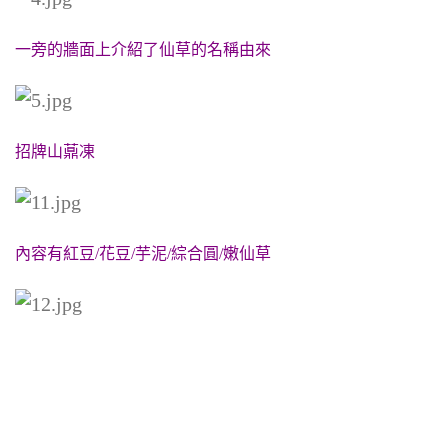
一旁的牆面上介紹了仙草的名稱由來
招牌山薡凍
內容有紅豆/花豆/芋泥/綜合圓/嫩仙草