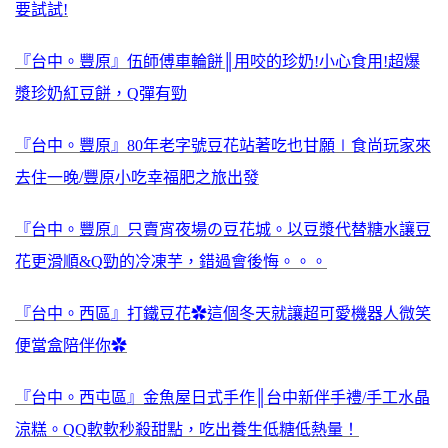
要試試!
『台中。豐原』伍師傅車輪餅║用咬的珍奶!小心食用!超爆
漿珍奶紅豆餅，Q彈有勁
『台中。豐原』80年老字號豆花站著吃也甘願∣食尚玩家來
去住一晚/豐原小吃幸福肥之旅出發
『台中。豐原』只賣宵夜場の豆花城。以豆漿代替糖水讓豆
花更滑順&Q勁的冷凍芋，錯過會後悔。。。
『台中。西區』打鐵豆花✿這個冬天就讓超可愛機器人微笑
便當盒陪伴你✿
『台中。西屯區』金魚屋日式手作║台中新伴手禮/手工水晶
涼糕。QQ軟軟秒殺甜點，吃出養生低糖低熱量！