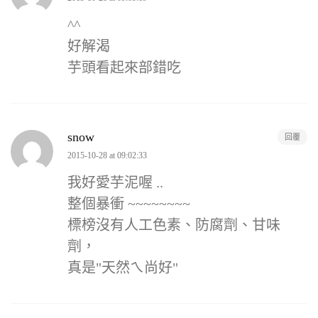
^^
好解渴
芋頭看起來部錯吃
snow
回覆
2015-10-28 at 09:02:33
我好愛芋泥喔 ..
整個暴衝 ~~~~~~~~
標榜沒有人工色素、防腐劑、甘味
劑，
真是"天然ㄟ尚好"