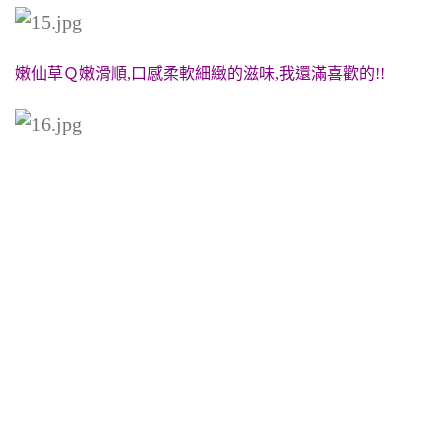
嫩仙草Ｑ嫩滑順,口感柔軟細緻的滋味,我還滿喜歡的!!