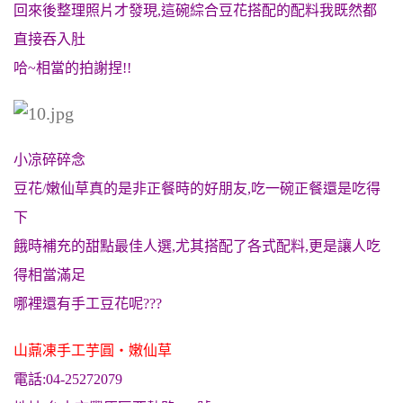
回來後整理照片才發現,這碗綜合豆花搭配的配料我既然都
直接吞入肚
哈~相當的拍謝捏!!
小凉碎碎念
豆花/嫩仙草真的是非正餐時的好朋友,吃一碗正餐還是吃得
下
餓時補充的甜點最佳人選,尤其搭配了各式配料,更是讓人吃
得相當滿足
哪裡還有手工豆花呢???
山薡凍手工芋圓‧嫩仙草
電話:04-25272079