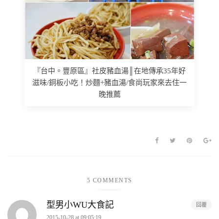
『台中。豐原區』社皮豬血湯║在地傳承35年好
滋味/銅板小吃！炒麵+豬血湯/食尚玩家來去住一
晚推薦
5 COMMENTS
型男小WU大食記
回覆
2015-10-28 at 09:05:19