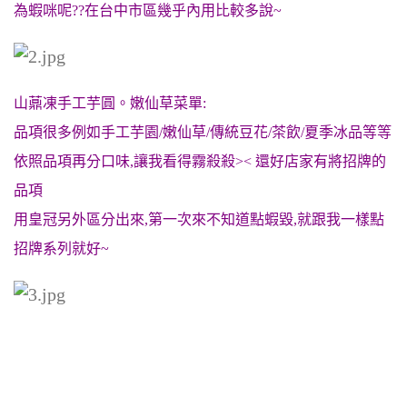
為蝦咪呢??在台中市區幾乎內用比較多說~
山薡凍手工芋圓。嫩仙草菜單:
品項很多例如手工芋園/嫩仙草/傳統豆花/茶飲/夏季冰品等等
依照品項再分口味,讓我看得霧殺殺>< 還好店家有將招牌的
品項
用皇冠另外區分出來,第一次來不知道點蝦毀,就跟我一樣點
招牌系列就好~