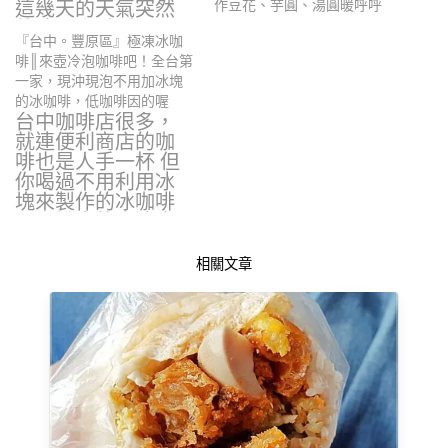
這幾天的天氣突然
作豆花、芋圓、湯圓暖呼呼
的降下來,害我…
『台中。豐原區』極凍冰咖
啡║來壺冷泡咖啡吧！全台第
一家，現沖現泡不用加冰塊
的冰咖啡，低咖啡因的喔
台中咖啡店很多，
就連便利商店的咖
啡也是人手一杯 但
你喝過不用利用冰
塊來製作的冰咖啡
嗎？說真的小涼也
很…
相關文章