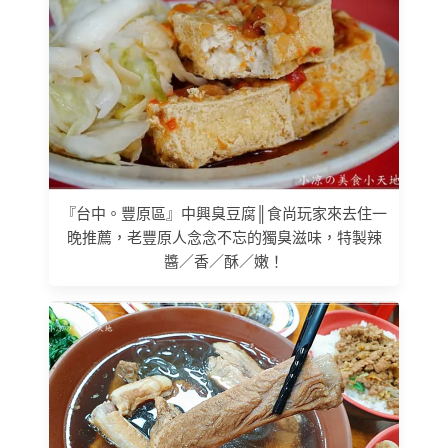
『台中。豐原區』中興臭豆腐║食尚玩家來去住一
晚推薦，老豐原人念念不忘的獨臭滋味，特製辣
醬／香／酥／嫩！