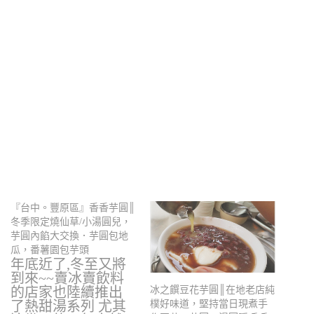
『台中。豐原區』香香芋圓║
冬季限定燒仙草/小湯圓兒，
芋圓內餡大交換．芋圓包地
瓜，番薯園包芋頭
年底近了,冬至又將
到來~~賣冰賣飲料
的店家也陸續推出
冰之饌豆花芋圓║在地老店純
了熱甜湯系列 尤其
樸好味道，堅持當日現煮手