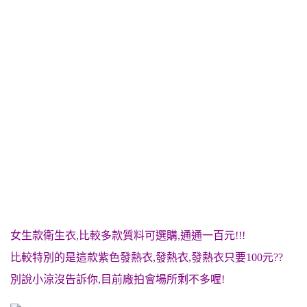
女生款衛生衣,比較多款質料可選購,通通一百元!!!
比較特別的是這款紫色發熱衣,發熱衣,發熱衣只要100元??
別說小涼沒告訴你,目前廠拍會場所剩不多喔!