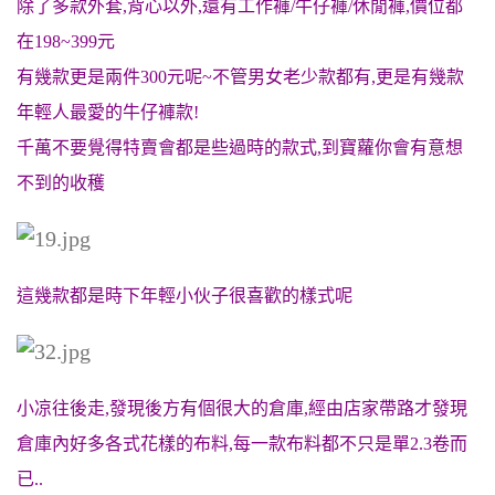
除了多款外套,背心以外,還有工作褲/牛仔褲/休閒褲,價位都
在198~399元
有幾款更是兩件300元呢~不管男女老少款都有,更是有幾款
年輕人最愛的牛仔褲款!
千萬不要覺得特賣會都是些過時的款式,到寶蘿你會有意想
不到的收穫
這幾款都是時下年輕小伙子很喜歡的樣式呢
小凉往後走,發現後方有個很大的倉庫,經由店家帶路才發現
倉庫內好多各式花樣的布料,每一款布料都不只是單2.3卷而
已..