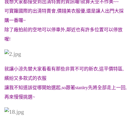
我想大家都接受到出清特賣的資訊囉!就算天空不作美~~
可寶籮國際的出清特賣會,價錢美衣服優,還是讓人出門大採
購一番囉~
除了廠拍前的空地可以停車外,鄰近也有許多位置可以停放
喔!
就讓小涼先替大家看看有那些非買不可的新衣,這平價特區,
繽紛又多款式的衣服
讓我不知道該從哪開始選起,so跟著stanley先將全部走上一回,
再來慢慢挑選~