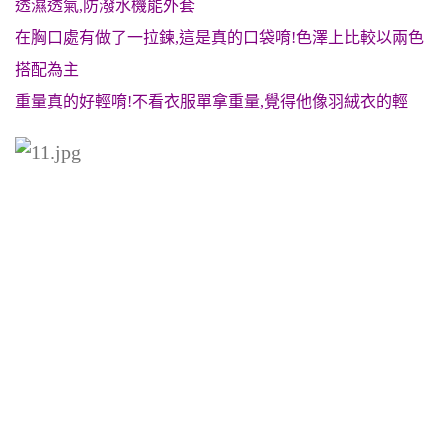
透濕透氣,防潑水機能外套
在胸口處有做了一拉鍊,這是真的口袋唷!色澤上比較以兩色
搭配為主
重量真的好輕唷!不看衣服單拿重量,覺得他像羽絨衣的輕