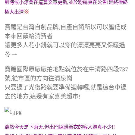
到時候小涼會在這篇文章更新,並於粉絲頁在公告!是終極終
※
極大出清
寶籮是台灣自創品牌,自產自銷所以可以壓低成
本來回饋給消費者
讓更多人花小錢就可以穿的漂漂亮亮又保暖過
冬~~
寶籮國際原廠廠拍地點就位於在中清路四段737
號,從市區的方向往清泉崗
只要過了光復路就要準備迴轉囉,就是這台車過
去的地方,這邊有家喜美超市!
雖然今天是下雨天,但出門採購新衣的客人還真不少!!