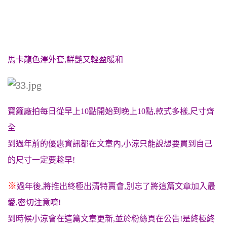
馬卡龍色澤外套,鮮艷又輕盈暖和
寶籮廠拍每日從早上10點開始到晚上10點,款式多樣,尺寸齊
全
到過年前的優惠資訊都在文章內,小涼只能說想要買到自己
的尺寸一定要趁早!
※
過年後,將推出終極出清特賣會,別忘了將這篇文章加入最
愛,密切注意唷!
到時候小涼會在這篇文章更新,並於粉絲頁在公告!是終極終