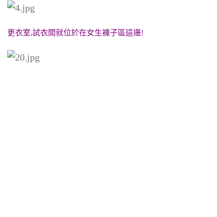
更衣室,試衣間就位於在女生褲子區這邊!