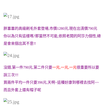
胖塞塞的高級刷毛外套登場,市價1280元,現在出清價790元
你以為只有這樣嗎?那當然不可能,依照老闆的阿莎力個性,總
是會來個出其不意!!
沒錯,第一件790元,第二件只要
一元,一元,一元
很重要所以要
說三次!!!
買兩件平均一件只要396元,天啊~這種好康到哪裡去找阿~~
而且外套上還有帽子呢