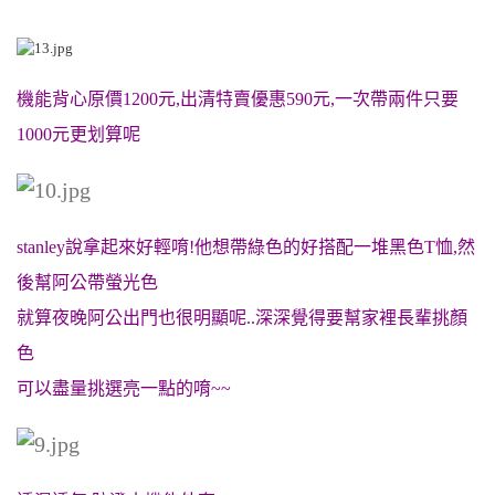
機能背心原價1200元,出清特賣優惠590元,一次帶兩件只要
1000元更划算呢
stanley說拿起來好輕唷!他想帶綠色的好搭配一堆黑色T恤,然
後幫阿公帶螢光色
就算夜晚阿公出門也很明顯呢..深深覺得要幫家裡長輩挑顏
色
可以盡量挑選亮一點的唷~~