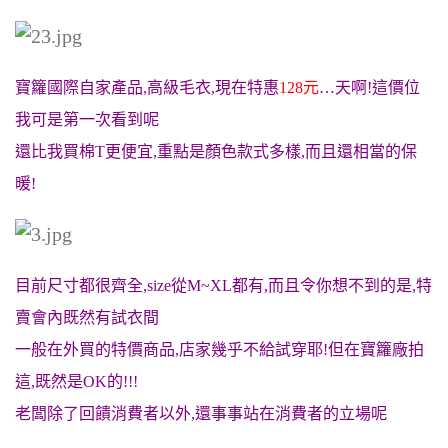
寶籮國際自家產品,高級毛衣,現在特惠
128元
…天啊!這價位
我可是第一次看到呢
還比我買棉T更便宜,重點是顏色款式多樣,而且還相當的保
暖!
目前尺寸都很齊全,size從M~XL都有,而且令你想不到的是,特
賣會內既然有試衣間
一般在外買的特價商品,店家幾乎不給試穿耶!但在寶籮廠拍
這,既然是OK的!!!
老闆除了回饋消費者以外,還事事站在消費者的立場呢