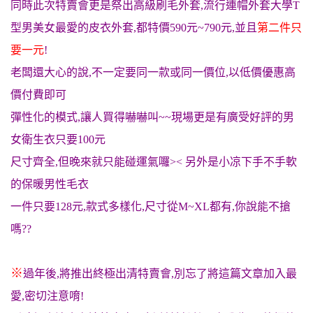
同時此次特賣會更是祭出高級刷毛外套,流行連帽外套大學T
型男美女最愛的皮衣外套,都特價590元~790元,並且
第二件只
要一元
!
老闆還大心的說,不一定要同一款或同一價位,以低價優惠高
價付費即可
彈性化的模式,讓人買得嚇嚇叫~~
現場更是有廣受好評的男
女衛生衣只要100元
尺寸齊全,但晚來就只能碰運氣囉>< 另外是小凉下手不手軟
的保暖男性毛衣
一件只要128元,款式多樣化,尺寸從M~XL都有,你說能不搶
嗎??
※
過年後,將推出終極出清特賣會,別忘了將這篇文章加入最
愛,密切注意唷!