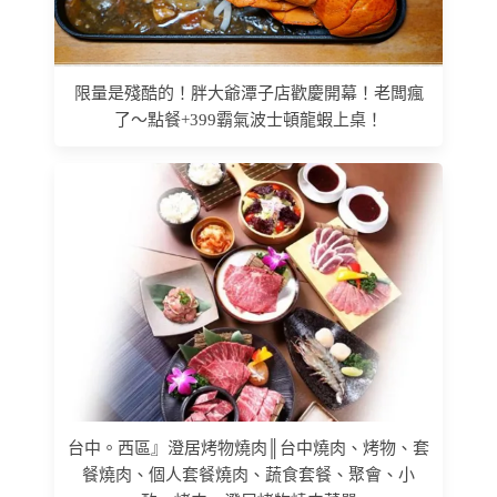
限量是殘酷的！胖大爺潭子店歡慶開幕！老闆瘋
了～點餐+399霸氣波士頓龍蝦上桌！
台中。西區』澄居烤物燒肉║台中燒肉、烤物、套
餐燒肉、個人套餐燒肉、蔬食套餐、聚會、小