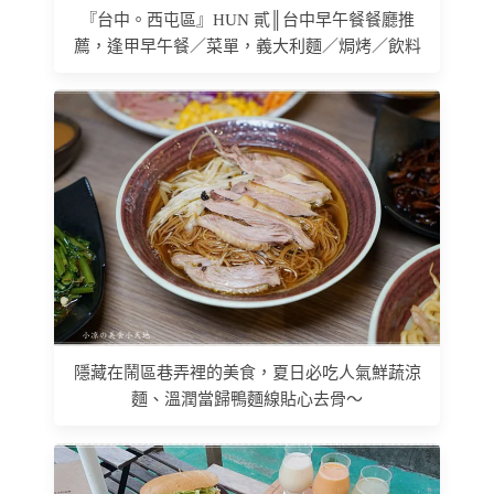
『台中。西屯區』HUN 貳║台中早午餐餐廳推
薦，逢甲早午餐／菜單，義大利麵／焗烤／飲料
隱藏在鬧區巷弄裡的美食，夏日必吃人氣鮮蔬涼
麵、溫潤當歸鴨麵線貼心去骨～