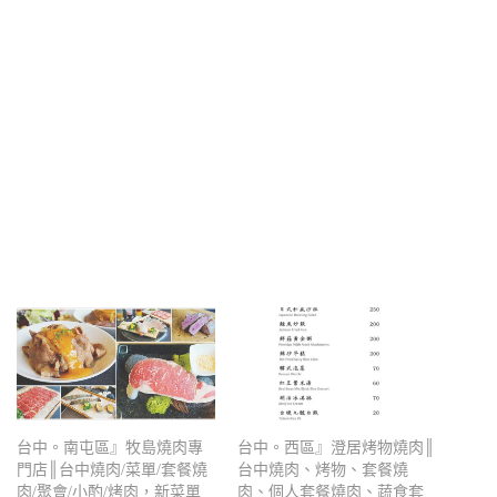
台中。南屯區』牧島燒肉專
台中。西區』澄居烤物燒肉║
門店║台中燒肉/菜單/套餐燒
台中燒肉、烤物、套餐燒
肉/聚會/小酌/烤肉，新菜單
肉、個人套餐燒肉、蔬食套