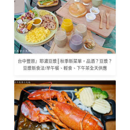
台中豐原』耶濃豆漿║秋季新菜單，品酒？豆漿？
豆漿新食法!早午餐、輕食、下午茶全天供應