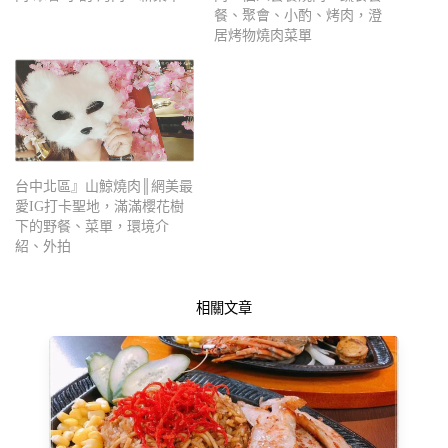
餐、聚會、小酌、烤肉，澄
居烤物燒肉菜單
台中北區』山鯨燒肉║網美最
愛IG打卡聖地，滿滿櫻花樹
下的野餐、菜單，環境介
紹、外拍
相關文章