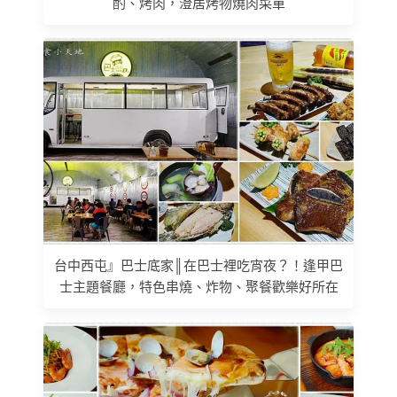
酌、烤肉，澄居烤物燒肉菜單
台中西屯』巴士底家║在巴士裡吃宵夜？！逢甲巴
士主題餐廳，特色串燒、炸物、聚餐歡樂好所在