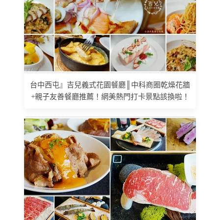
台中西屯』吉兒義式花園餐廳║中科商圈乾燥花牆
+親子友善餐廳推薦！網美熱門打卡景點該換啦！