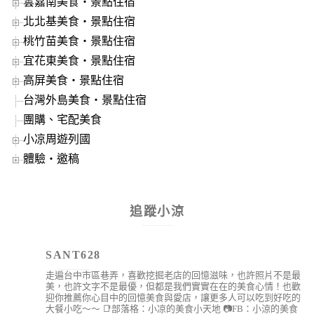
雲嘉南美食‧景點住宿
北北基美食‧景點住宿
桃竹苗美食‧景點住宿
宜花東美食‧景點住宿
高屏美食‧景點住宿
台灣外島美食‧景點住宿
團購、宅配美食
小凉周遊列國
體驗‧邀稿
追蹤小涼
SANT628
走遍台中市區巷弄，喜歡挖掘老店的回憶滋味，也許照片不是最
美，也許文字不是最優，但都是我們實實在在的美食心情！也歡
迎你推薦你心目中的回憶美食與愛店，讓更多人可以吃到好吃的
大餐小吃～～
📑部落格：小凉的美食小天地
📷FB：小涼的美食