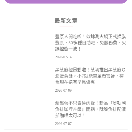
最新文章
豐原人開吃啦！似錦涮火鍋正式插旗
豐原，30多種自助吧、免服務費，火
鍋控衝一波！
2026-07-14
黑芝麻控暴動啦！芝初推出黑芝麻Ｑ
潤蛋黃酥，小7就能買單顆嘗鮮，禮
盒現在還有早鳥優惠
2026-07-09
鬍鬚張不只賣魯肉飯！新品『奧勒岡
魚排咖哩丼飯』開箱，酥脆魚排配濃
郁咖哩太可以！
2026-07-07