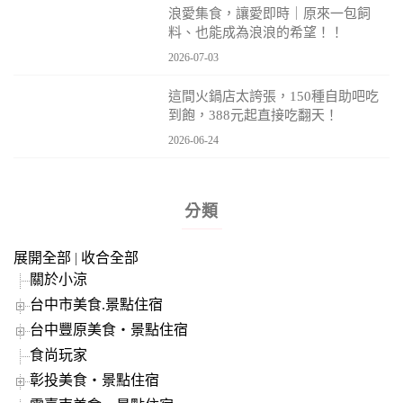
浪愛集食，讓愛即時｜原來一包飼
料、也能成為浪浪的希望！！
2026-07-03
這間火鍋店太誇張，150種自助吧吃
到飽，388元起直接吃翻天！
2026-06-24
分類
展開全部
|
收合全部
關於小涼
台中市美食.景點住宿
台中豐原美食‧景點住宿
食尚玩家
彰投美食‧景點住宿