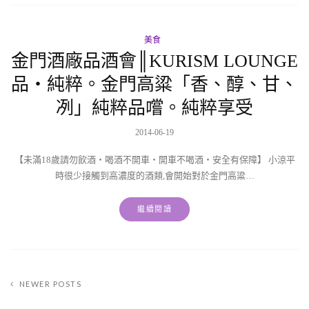
美食
金門酒廠品酒會║KURISM LOUNGE
品‧純粹。金門高粱「香、醇、甘、
冽」純粹品嚐。純粹享受
2014-06-19
【未滿18歲請勿飲酒‧喝酒不開車‧開車不喝酒‧安全有保障】 小涼平
時很少接觸到高濃度的酒類,會開始對於金門高粱…
繼續閱讀
NEWER POSTS