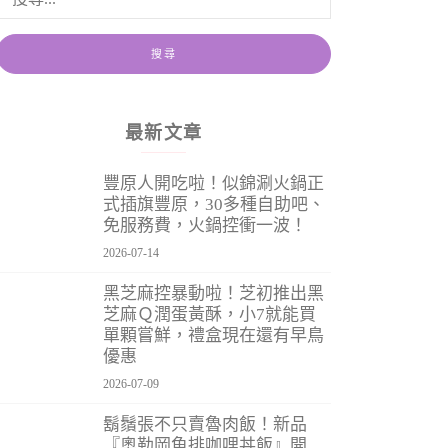
最新文章
豐原人開吃啦！似錦涮火鍋正
式插旗豐原，30多種自助吧、
免服務費，火鍋控衝一波！
2026-07-14
黑芝麻控暴動啦！芝初推出黑
芝麻Ｑ潤蛋黃酥，小7就能買
單顆嘗鮮，禮盒現在還有早鳥
優惠
2026-07-09
鬍鬚張不只賣魯肉飯！新品
『奧勒岡魚排咖哩丼飯』開