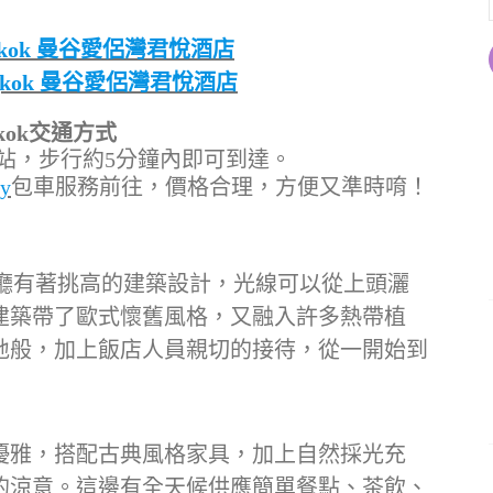
 Bangkok 曼谷愛侶灣君悅酒店
 Bangkok 曼谷愛侶灣君悅酒店
ngkok交通方式
Lom站，步行約5分鐘內即可到達。
y
包車服務前往，價格合理，方便又準時唷！
kok的接待大廳有著挑高的建築設計，光線可以從上頭灑
建築帶了歐式懷舊風格，又融入許多熱帶植
地般，加上飯店人員親切的接待，從一開始到
優雅，搭配古典風格家具，加上自然採光充
的涼意。這邊有全天候供應簡單餐點、茶飲、