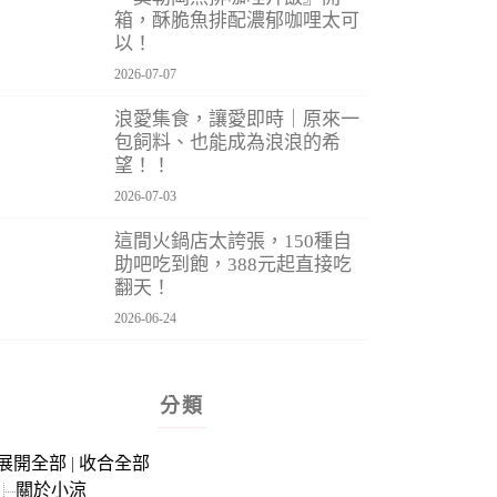
箱，酥脆魚排配濃郁咖哩太可
以！
2026-07-07
浪愛集食，讓愛即時｜原來一
包飼料、也能成為浪浪的希
望！！
2026-07-03
這間火鍋店太誇張，150種自
助吧吃到飽，388元起直接吃
翻天！
2026-06-24
分類
展開全部
|
收合全部
關於小涼