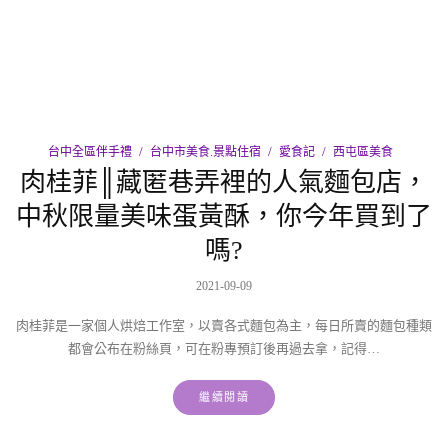
台中全區伴手禮
台中市美食.景點住宿
愛食記
西屯區美食
肉桂菲║藏匿巷弄裡的人氣麵包店，
中秋限量美味蛋黃酥，你今年買到了
嗎?
2021-09-09
肉桂菲是一家個人烘焙工作室，以賣各式麵包為主，每日所賣的麵包種類
都會公布在粉絲頁，可在粉專預訂後再過去拿，記得…
繼續閱讀