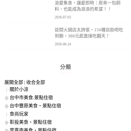
浪愛集食，讓愛即時｜原來一包飼
料、也能成為浪浪的希望！！
2026-07-03
這間火鍋店太誇張，150種自助吧吃
到飽，388元起直接吃翻天！
2026-06-24
分類
展開全部
|
收合全部
關於小涼
台中市美食.景點住宿
台中豐原美食‧景點住宿
食尚玩家
彰投美食‧景點住宿
雲嘉南美食‧景點住宿