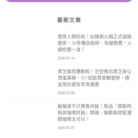
最新文章
豐原人開吃啦！似錦涮火鍋正式插旗
豐原，30多種自助吧、免服務費，火
鍋控衝一波！
2026-07-14
黑芝麻控暴動啦！芝初推出黑芝麻Ｑ
潤蛋黃酥，小7就能買單顆嘗鮮，禮
盒現在還有早鳥優惠
2026-07-09
鬍鬚張不只賣魯肉飯！新品『奧勒岡
魚排咖哩丼飯』開箱，酥脆魚排配濃
郁咖哩太可以！
2026-07-07