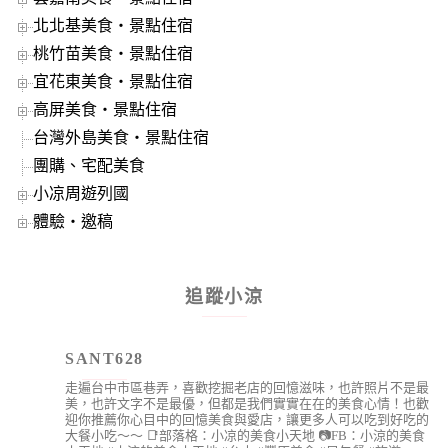
北北基美食‧景點住宿
桃竹苗美食‧景點住宿
宜花東美食‧景點住宿
高屏美食‧景點住宿
台灣外島美食‧景點住宿
團購、宅配美食
小凉周遊列國
體驗‧邀稿
追蹤小涼
SANT628
走遍台中市區巷弄，喜歡挖掘老店的回憶滋味，也許照片不是最
美，也許文字不是最優，但都是我們實實在在的美食心情！也歡
迎你推薦你心目中的回憶美食與愛店，讓更多人可以吃到好吃的
大餐小吃～～
📑部落格：小凉的美食小天地
📷FB：小涼的美食