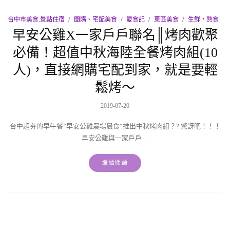
台中市美食.景點住宿
團購、宅配美食
愛食記
東區美食
生鮮‧熟食
早安公雞X一家戶戶聯名║烤肉歡聚
必備！超值中秋海陸全餐烤肉組(10
人)，直接網購宅配到家，就是要輕
鬆烤～
2019-07-20
台中超夯的早午餐”早安公雞農場晨食“推出中秋烤肉組？? 驚訝吧！！！
早安公雞與一家戶戶…
繼續閱讀