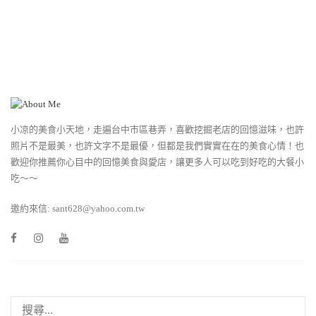
小凉的美食小天地，走遍台中市區巷弄，喜歡挖掘老店的回憶滋味，也許
照片不是最美，也許文字不是最優，但都是我們實實在在的美食心情！也
歡迎你推薦你心目中的回憶美食與愛店，讓更多人可以吃到好吃的大餐小
吃～～
邀約來信: sant628@yahoo.com.tw