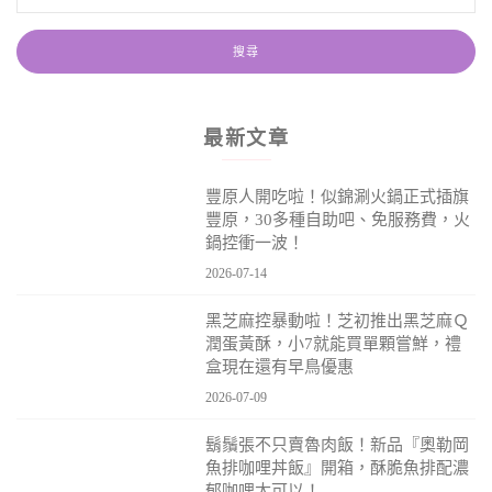
最新文章
豐原人開吃啦！似錦涮火鍋正式插旗
豐原，30多種自助吧、免服務費，火
鍋控衝一波！
2026-07-14
黑芝麻控暴動啦！芝初推出黑芝麻Ｑ
潤蛋黃酥，小7就能買單顆嘗鮮，禮
盒現在還有早鳥優惠
2026-07-09
鬍鬚張不只賣魯肉飯！新品『奧勒岡
魚排咖哩丼飯』開箱，酥脆魚排配濃
郁咖哩太可以！