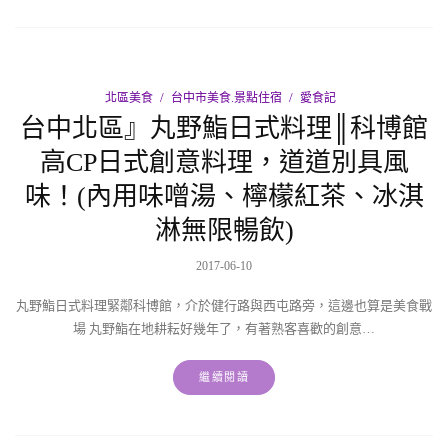
北區美食
台中市美食.景點住宿
愛食記
台中北區』丸野鮨日式料理║科博館
高CP日式創意料理，道道別具風
味！(內用味噌湯、檸檬紅茶、冰淇
淋無限暢飲)
2017-06-10
丸野鮨日式料理緊鄰科博館，介於健行路與西屯路旁，這邊也算是美食戰
場 丸野鮨在地耕耘好幾年了，有著熟客喜歡的創意…
繼續閱讀