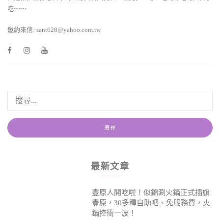
吃～～
邀約來信: sant628@yahoo.com.tw
最新文章
豐原人開吃啦！似錦涮火鍋正式插旗
豐原，30多種自助吧、免服務費，火
鍋控衝一波！