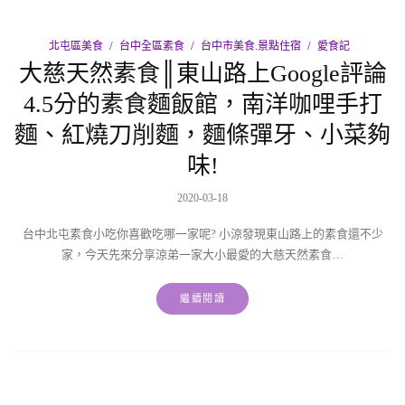
北屯區美食
台中全區素食
台中市美食.景點住宿
愛食記
大慈天然素食║東山路上Google評論
4.5分的素食麵飯館，南洋咖哩手打
麵、紅燒刀削麵，麵條彈牙、小菜夠
味!
2020-03-18
台中北屯素食小吃你喜歡吃哪一家呢? 小涼發現東山路上的素食還不少
家，今天先來分享涼弟一家大小最愛的大慈天然素食…
繼續閱讀