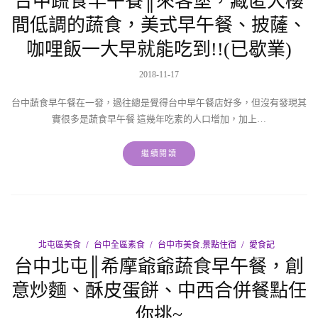
台中蔬食早午餐║來客堡，藏匿大樓
間低調的蔬食，美式早午餐、披薩、
咖哩飯一大早就能吃到!!(已歇業)
2018-11-17
台中蔬食早午餐在一發，過往總是覺得台中早午餐店好多，但沒有發現其
實很多是蔬食早午餐 這幾年吃素的人口增加，加上…
繼續閱讀
北屯區美食
台中全區素食
台中市美食.景點住宿
愛食記
台中北屯║希摩爺爺蔬食早午餐，創
意炒麵、酥皮蛋餅、中西合併餐點任
你挑~