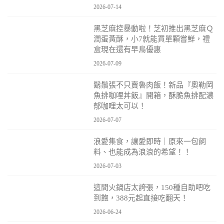
2026-07-14
黑芝麻控暴動啦！芝初推出黑芝麻Ｑ
潤蛋黃酥，小7就能買單顆嘗鮮，禮
盒現在還有早鳥優惠
2026-07-09
鬍鬚張不只賣魯肉飯！新品『奧勒岡
魚排咖哩丼飯』開箱，酥脆魚排配濃
郁咖哩太可以！
2026-07-07
浪愛集食，讓愛即時｜原來一包飼
料、也能成為浪浪的希望！！
2026-07-03
這間火鍋店太誇張，150種自助吧吃
到飽，388元起直接吃翻天！
2026-06-24