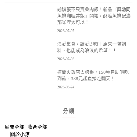
鬍鬚張不只賣魯肉飯！新品『奧勒岡
魚排咖哩丼飯』開箱，酥脆魚排配濃
郁咖哩太可以！
2026-07-07
浪愛集食，讓愛即時｜原來一包飼
料、也能成為浪浪的希望！！
2026-07-03
這間火鍋店太誇張，150種自助吧吃
到飽，388元起直接吃翻天！
2026-06-24
分類
展開全部
|
收合全部
關於小涼