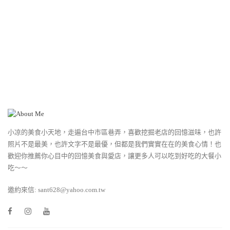
小凉的美食小天地，走遍台中市區巷弄，喜歡挖掘老店的回憶滋味，也許
照片不是最美，也許文字不是最優，但都是我們實實在在的美食心情！也
歡迎你推薦你心目中的回憶美食與愛店，讓更多人可以吃到好吃的大餐小
吃～～
邀約來信: sant628@yahoo.com.tw