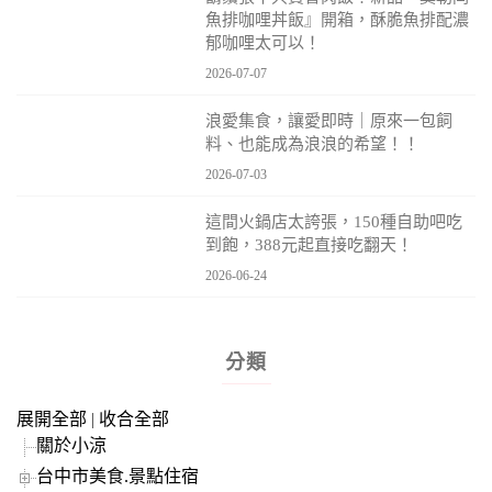
魚排咖哩丼飯』開箱，酥脆魚排配濃
郁咖哩太可以！
2026-07-07
浪愛集食，讓愛即時｜原來一包飼
料、也能成為浪浪的希望！！
2026-07-03
這間火鍋店太誇張，150種自助吧吃
到飽，388元起直接吃翻天！
2026-06-24
分類
展開全部
|
收合全部
關於小涼
台中市美食.景點住宿