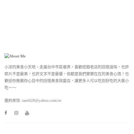
小凉的美食小天地，走遍台中市區巷弄，喜歡挖掘老店的回憶滋味，也許
照片不是最美，也許文字不是最優，但都是我們實實在在的美食心情！也
歡迎你推薦你心目中的回憶美食與愛店，讓更多人可以吃到好吃的大餐小
吃～～
邀約來信: sant628@yahoo.com.tw