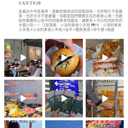
SANT628
走遍台中市區巷弄，喜歡挖掘老店的回憶滋味，也許照片不是最
美，也許文字不是最優，但都是我們實實在在的美食心情！也歡
迎你推薦你心目中的回憶美食與愛店，讓更多人可以吃到好吃的
大餐小吃～～
📑部落格：小凉的美食小天地
📷FB：小涼的美食
小天地
#小涼的美食小天地 #台中 #豐原美食 #早午餐 #旅遊