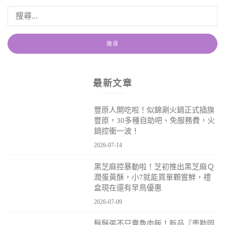
最新文章
豐原人開吃啦！似錦涮火鍋正式插旗
豐原，30多種自助吧、免服務費，火
鍋控衝一波！
2026-07-14
黑芝麻控暴動啦！芝初推出黑芝麻Ｑ
潤蛋黃酥，小7就能買單顆嘗鮮，禮
盒現在還有早鳥優惠
2026-07-09
鬍鬚張不只賣魯肉飯！新品『奧勒岡