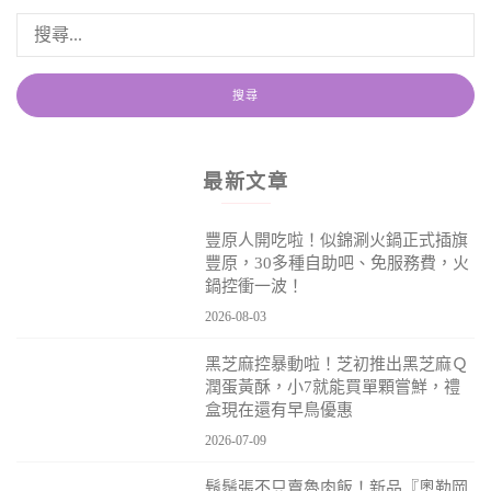
最新文章
豐原人開吃啦！似錦涮火鍋正式插旗
豐原，30多種自助吧、免服務費，火
鍋控衝一波！
2026-08-03
黑芝麻控暴動啦！芝初推出黑芝麻Ｑ
潤蛋黃酥，小7就能買單顆嘗鮮，禮
盒現在還有早鳥優惠
2026-07-09
鬍鬚張不只賣魯肉飯！新品『奧勒岡