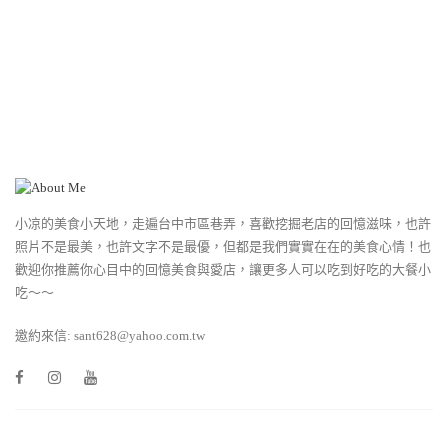
小凉的美食小天地，走遍台中市區巷弄，喜歡挖掘老店的回憶滋味，也許
照片不是最美，也許文字不是最優，但都是我們實實在在的美食心情！也
歡迎你推薦你心目中的回憶美食與愛店，讓更多人可以吃到好吃的大餐小
吃～～
邀約來信: sant628@yahoo.com.tw