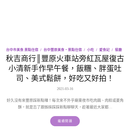
台中市美食.景點住宿
台中豐原美食‧景點住宿
小吃
愛食記
餐廳
秋吉商行║豐原火車站旁紅瓦屋復古
小清新手作早午餐，飯糰、胖蛋吐
司、美式鬆餅，好吃又好拍！
2021-03-16
好久沒有來豐原踩新點囉！每次來不外乎廟東夜市吃肉圓、肉粽或菱角
酥，就是忘了跟姊妹踩踩新點聊聊天，趁著最近大家都…
繼續閱讀