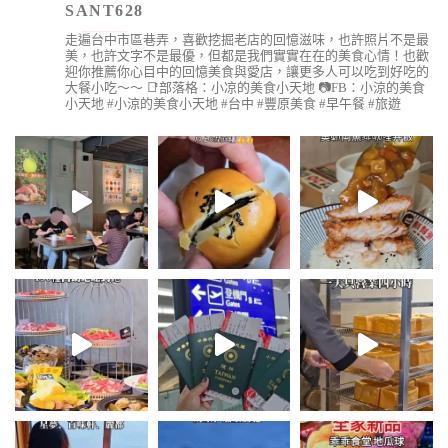
SANT628
走遍台中市區巷弄，喜歡挖掘老店的回憶滋味，也許照片不是最
美，也許文字不是最優，但都是我們實實在在的美食心情！也歡
迎你推薦你心目中的回憶美食與愛店，讓更多人可以吃到好吃的
大餐小吃～～
📑部落格：小凉的美食小天地
📷FB：小涼的美食
小天地
#小涼的美食小天地 #台中 #豐原美食 #早午餐 #旅遊