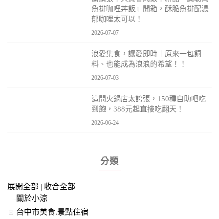
魚排咖哩丼飯』開箱，酥脆魚排配濃
郁咖哩太可以！
2026-07-07
浪愛集食，讓愛即時｜原來一包飼
料、也能成為浪浪的希望！！
2026-07-03
這間火鍋店太誇張，150種自助吧吃
到飽，388元起直接吃翻天！
2026-06-24
分類
展開全部
|
收合全部
關於小涼
台中市美食.景點住宿