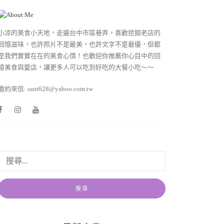
小凉的美食小天地，走遍台中市區巷弄，喜歡挖掘老店的
回憶滋味，也許照片不是最美，也許文字不是最優，但都
是我們實實在在的美食心情！也歡迎你推薦你心目中的回
憶美食與愛店，讓更多人可以吃到好吃的大餐小吃～～
邀約來信: sant628@yahoo.com.tw