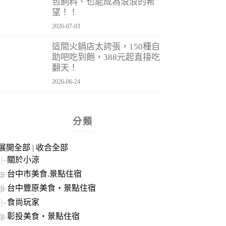
包飼料、也能成為浪浪的希
望！！
2026-07-03
這間火鍋店太誇張，150種自
助吧吃到飽，388元起直接吃
翻天！
2026-06-24
分類
展開全部
|
收合全部
關於小涼
台中市美食.景點住宿
台中豐原美食‧景點住宿
食尚玩家
彰投美食‧景點住宿