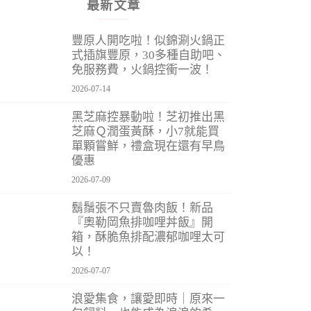
最新文章
豐原人開吃啦！似錦涮火鍋正
式插旗豐原，30多種自助吧、
免服務費，火鍋控衝一波！
2026-07-14
黑芝麻控暴動啦！芝初推出黑
芝麻Ｑ潤蛋黃酥，小7就能買
單顆嘗鮮，禮盒現在還有早鳥
優惠
2026-07-09
鬍鬚張不只賣魯肉飯！新品
『奧勒岡魚排咖哩丼飯』開
箱，酥脆魚排配濃郁咖哩太可
以！
2026-07-07
浪愛集食，讓愛即時｜原來一