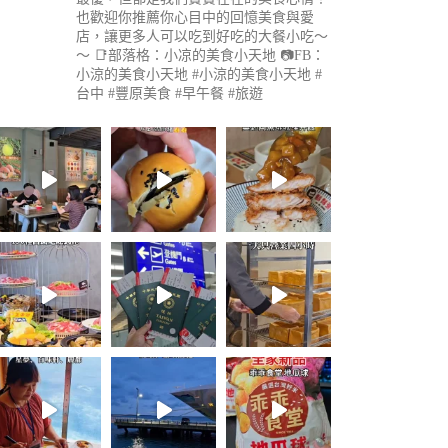
也歡迎你推薦你心目中的回憶美食與愛
店，讓更多人可以吃到好吃的大餐小吃～
～
📑部落格：小凉的美食小天地
📷FB：
小涼的美食小天地
#小涼的美食小天地 #
台中 #豐原美食 #早午餐 #旅遊