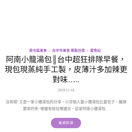
南屯區美食
台中市美食.景點住宿
愛食記
阿南小籠湯包║台中超狂排隊早餐，
現包現蒸純手工製，皮薄汁多加辣更
對味…..
2019-11-14
沒有錯! 又是一家小籠湯包的分享，小凉個人愛小籠湯包比愛包子、饅頭
要來的多~哪邊有就往哪邊去，這家阿南小籠湯包…
繼續閱讀