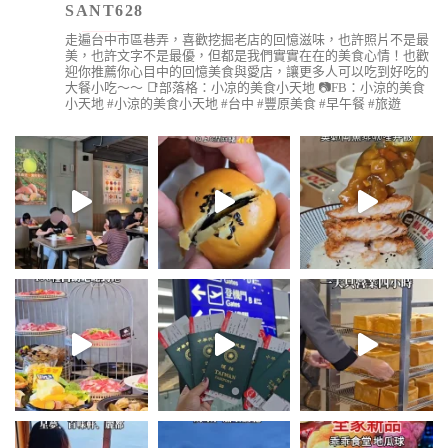
SANT628
走遍台中市區巷弄，喜歡挖掘老店的回憶滋味，也許照片不是最
美，也許文字不是最優，但都是我們實實在在的美食心情！也歡
迎你推薦你心目中的回憶美食與愛店，讓更多人可以吃到好吃的
大餐小吃～～
📑部落格：小凉的美食小天地
📷FB：小涼的美食
小天地
#小涼的美食小天地 #台中 #豐原美食 #早午餐 #旅遊