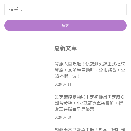
最新文章
豐原人開吃啦！似錦涮火鍋正式插旗
豐原，30多種自助吧、免服務費，火
鍋控衝一波！
2026-07-14
黑芝麻控暴動啦！芝初推出黑芝麻Ｑ
潤蛋黃酥，小7就能買單顆嘗鮮，禮
盒現在還有早鳥優惠
2026-07-09
鬍鬚張不只賣魯肉飯！新品『奧勒岡