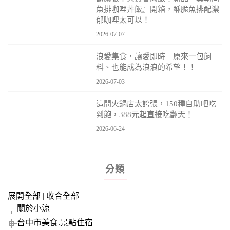
魚排咖哩丼飯』開箱，酥脆魚排配濃
郁咖哩太可以！
2026-07-07
浪愛集食，讓愛即時｜原來一包飼
料、也能成為浪浪的希望！！
2026-07-03
這間火鍋店太誇張，150種自助吧吃
到飽，388元起直接吃翻天！
2026-06-24
分類
展開全部
|
收合全部
關於小涼
台中市美食.景點住宿