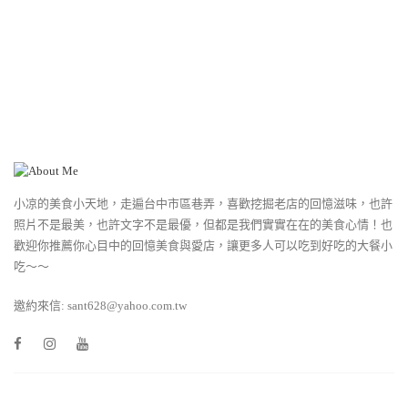
小凉的美食小天地，走遍台中市區巷弄，喜歡挖掘老店的回憶滋味，也許
照片不是最美，也許文字不是最優，但都是我們實實在在的美食心情！也
歡迎你推薦你心目中的回憶美食與愛店，讓更多人可以吃到好吃的大餐小
吃～～
邀約來信: sant628@yahoo.com.tw