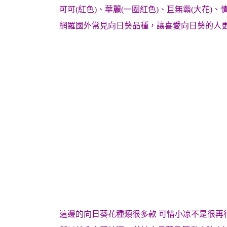
可可(紅色)、華麗(一圈紅色)、巨無霸(大花)、情
網羅國外常見向日葵品種，讓喜愛向日葵的人
這邊的向日葵花種類很多款 可惜小凉不是很再