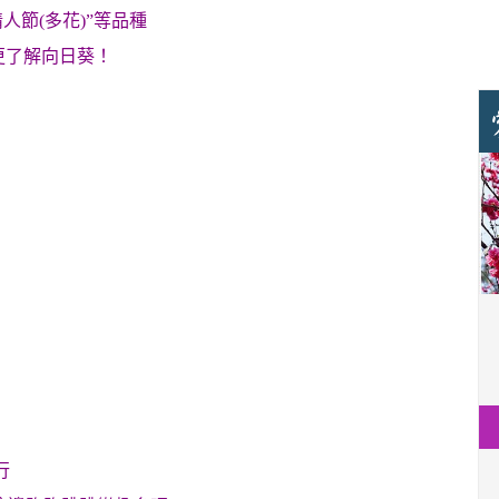
人節(多花)”等品種
更了解向日葵！
行