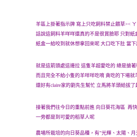
羊區上掛著指示牌 寫上只吃飼料禁止餵草>< ㄚ
話說這飼料羊咩咩還真的不是很賞臉耶 只對紙
紙盒一給咬到就休想拿回來呢 大口吃下肚 當下
就是這箭頭處這邊拉 這隻羊超愛吃的 總是搶
而且完全不給小隻的羊咩咩吃唷 貪吃的下場就
還好有claire家的劉先生幫忙 立馬將羊頭給拔
接著我們往今日的重點前進 向日葵花海區 再
一旁都是到可愛的稻草人呢
農場所栽培的向日葵品種，有”光輝、太陽、月光(