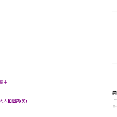
腰中
展
大人拍個夠(笑)