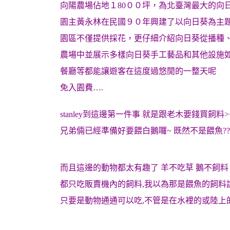
向陽農場佔地１80００坪，為北臺灣最大的向
園主黃永林在民國９０年興建了以向日葵為主
園區不僅提供採花，更仔細介紹向日葵從播種
農場中並展示多樣向日葵手工藝品和其他設施如
餐廳等都能讓遊客在這度過悠閒的一整天呢
免入園費….
stanley到這邊第一件事 就是跟老木要錢買飼料>
兄弟倆已經準備好要餵白鵝囉~ 既然不是餵魚?
而且這邊的動物都太有趣了 羊不吃草 鵝不飼料
都只吃販賣機內的飼料,我以為那是餵魚的飼料
只要是動物通通可以吃,不管是在水裡的或陸上