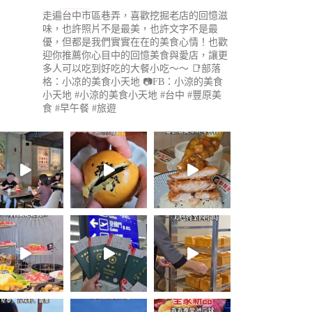
走遍台中市區巷弄，喜歡挖掘老店的回憶滋
味，也許照片不是最美，也許文字不是最
優，但都是我們實實在在的美食心情！也歡
迎你推薦你心目中的回憶美食與愛店，讓更
多人可以吃到好吃的大餐小吃～～
📑部落
格：小凉的美食小天地
📷FB：小涼的美食
小天地
#小涼的美食小天地 #台中 #豐原美
食 #早午餐 #旅遊