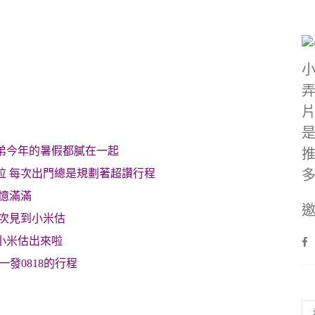
弟今年的暑假都膩在一起
拉 每次出門總是規劃著超讚行程
憶滿滿
邀
一次見到小米估
小米估出來啦
發0818的行程