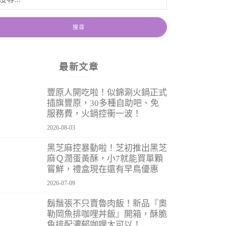
最新文章
豐原人開吃啦！似錦涮火鍋正式
插旗豐原，30多種自助吧、免
服務費，火鍋控衝一波！
2026-08-03
黑芝麻控暴動啦！芝初推出黑芝
麻Ｑ潤蛋黃酥，小7就能買單顆
嘗鮮，禮盒現在還有早鳥優惠
2026-07-09
鬍鬚張不只賣魯肉飯！新品『奧
勒岡魚排咖哩丼飯』開箱，酥脆
魚排配濃郁咖哩太可以！