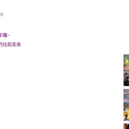
!
羊囉~
的往前走來