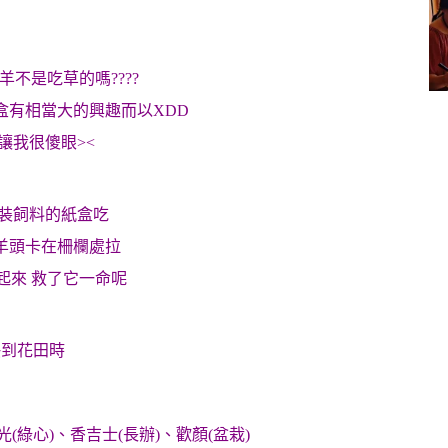
羊不是吃草的嗎????
盒有相當大的興趣而以XDD
讓我很傻眼><
著裝飼料的紙盒吃
羊頭卡在柵欄處拉
了起來 救了它一命呢
快到花田時
綠心)、香吉士(長辦)、歡顏(盆栽)